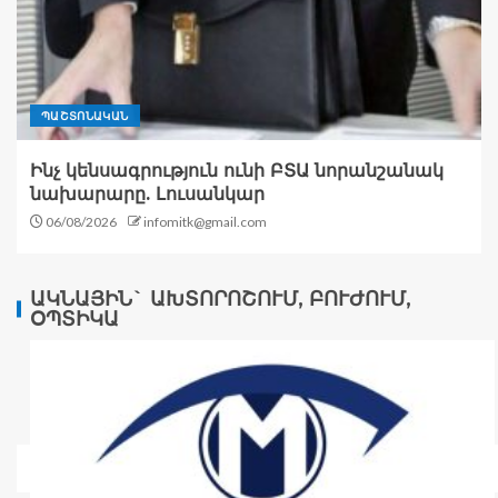
ՊԱՇՏՈՆԱԿԱՆ
Ինչ կենսագրություն ունի ԲՏԱ նորանշանակ
նախարարը. Լուսանկար
06/08/2026
infomitk@gmail.com
ԱԿՆԱՅԻՆ` ԱԽՏՈՐՈՇՈՒՄ, ԲՈՒԺՈՒՄ,
ՕՊՏԻԿԱ