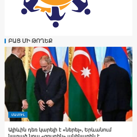
ԲԱՑ ՄԻ ԹՈՂԵՔ
ՄԱՄՈՒԼ
Ալիևին դեռ կարելի է «ներել», Երևանում
նստած նրա «զույգին» անհնարին է…