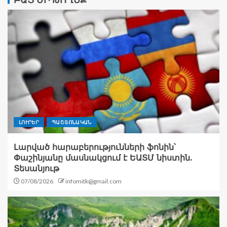
ԲԱՑ ՄԻ ԹՈՂԵՔ
ԼՈՒՐԵՐ
ՊԱՇՏՈՆԱԿԱՆ
Լարված հարաբերությունների ֆոնին՝
Փաշինյանը մասնակցում է ԵԱՏՄ նիստին.
Տեսանյութ
07/08/2026
infomitk@gmail.com