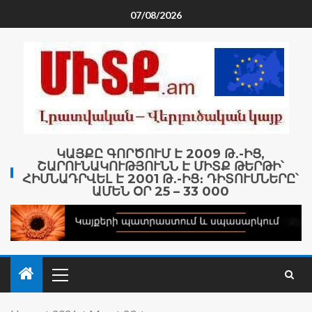
07/08/2026
ԿԱՅՔԸ ԳՈՐԾՈՒՄ Է 2009 Թ․-ԻՑ,
ՇԱՐՈՒՆԱԿՈՒԹՅՈՒՆՆ Է ՄԻՏՔ ԹԵՐԹԻ՝
ՀԻՄՆԱԴՐՎԵԼ Է 2001 Թ․-ԻՑ։ ԴԻՏՈՒՄՆԵՐԸ՝
ԱՄԵՆ ՕՐ 25 – 33 000