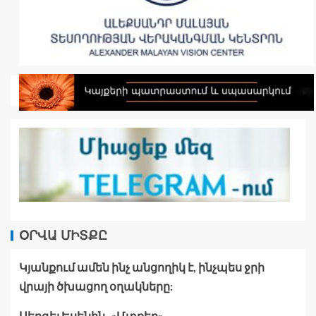
ՕՐՎԱ ՄԻՏՔԸ
Կյանքում ամեն ինչ անցողիկ է, ինչպես ջրի
վրայի ծխացող օղակները:
Սերգեյ Եսենին․ «Մտքեր»