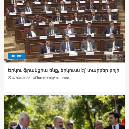
ՄԱՄՈՒԼ
Երկու ֆրակցիա ենք, երկուսս էլ՝ տարբեր բոյի
07/08/2026
infomitk@gmail.com