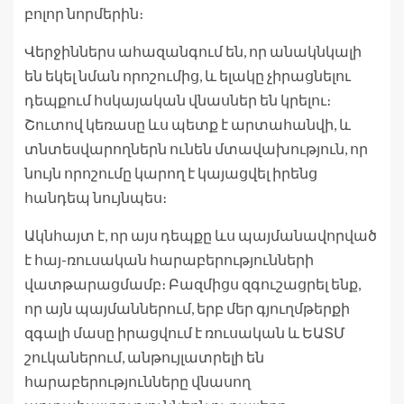
բոլոր նորմերին։
Վերջիններս ահազանգում են, որ անակնկալի
են եկել նման որոշումից, և ելակը չիրացնելու
դեպքում հսկայական վնասներ են կրելու։
Շուտով կեռասը ևս պետք է արտահանվի, և
տնտեսվարողներն ունեն մտավախություն, որ
նույն որոշումը կարող է կայացվել իրենց
հանդեպ նույնպես։
Ակնհայտ է, որ այս դեպքը ևս պայմանավորված
է հայ-ռուսական հարաբերությունների
վատթարացմամբ։ Բազմիցս զգուշացրել ենք,
որ այն պայմաններում, երբ մեր գյուղմթերքի
զգալի մասը իրացվում է ռուսական և ԵԱՏՄ
շուկաներում, անթույլատրելի են
հարաբերությունները վնասող