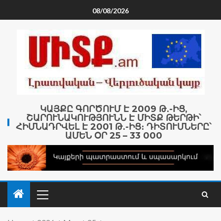
08/08/2026
ԿԱՅՔԸ ԳՈՐԾՈՒՄ Է 2009 Թ․-ԻՑ,
ՇԱՐՈՒՆԱԿՈՒԹՅՈՒՆՆ Է ՄԻՏՔ ԹԵՐԹԻ՝
ՀԻՄՆԱԴՐՎԵԼ Է 2001 Թ․-ԻՑ։ ԴԻՏՈՒՄՆԵՐԸ՝
ԱՄԵՆ ՕՐ 25 – 33 000