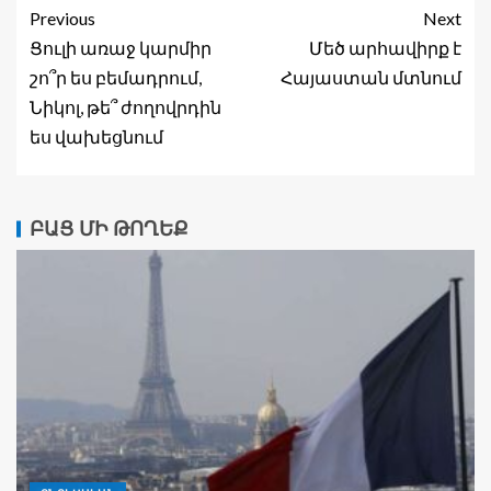
Previous
Next
Ցուլի առաջ կարմիր
Մեծ արհավիրք է
շո՞ր ես բեմադրում,
Հայաստան մտնում
Նիկոլ, թե՞ ժողովրդին
ես վախեցնում
ԲԱՑ ՄԻ ԹՈՂԵՔ