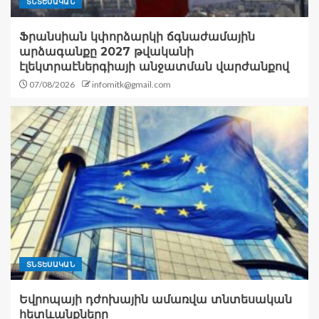
ՏՆՏԵՍԱԿԱՆ
Ֆրանսիան կփորձարկի ճգնաժամային
արձագանքը 2027 թվականի
էլեկտրաէներգիայի անջատման վարժանքով
07/08/2026
infomitk@gmail.com
ՏՆՏԵՍԱԿԱՆ
Եվրոպայի դժոխային ամառվա տնտեսական
հետևանքները