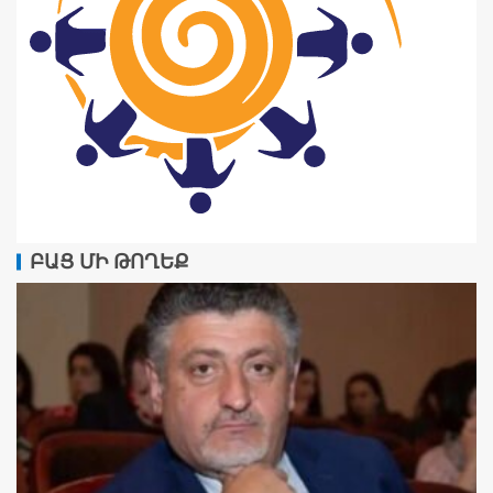
ԲԱՑ ՄԻ ԹՈՂԵՔ