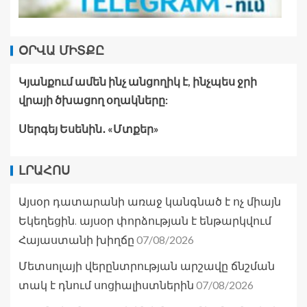
ՕՐՎԱ ՄԻՏՔԸ
Կյանքում ամեն ինչ անցողիկ է, ինչպես ջրի
վրայի ծխացող օղակները:
Սերգեյ Եսենին․ «Մտքեր»
ԼՐԱՀՈՍ
Այսօր դատարանի առաջ կանգնած է ոչ միայն
Եկեղեցին. այսօր փորձության է ենթարկվում
07/08/2026
Հայաստանի խիղճը
Մետսոլայի վերընտրության արշավը ճնշման
07/08/2026
տակ է դնում սոցիալիստներին