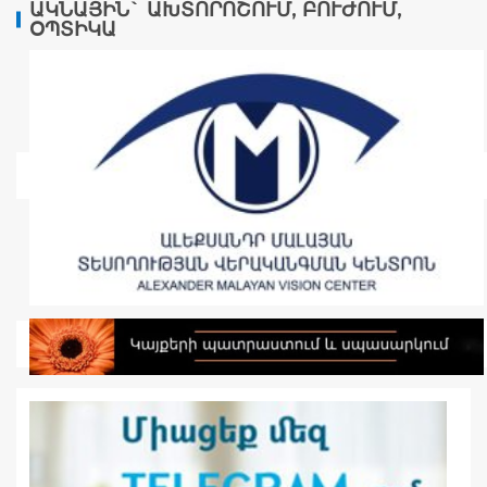
ԱԿՆԱՅԻՆ` ԱԽՏՈՐՈՇՈՒՄ, ԲՈՒԺՈՒՄ,
ՕՊՏԻԿԱ