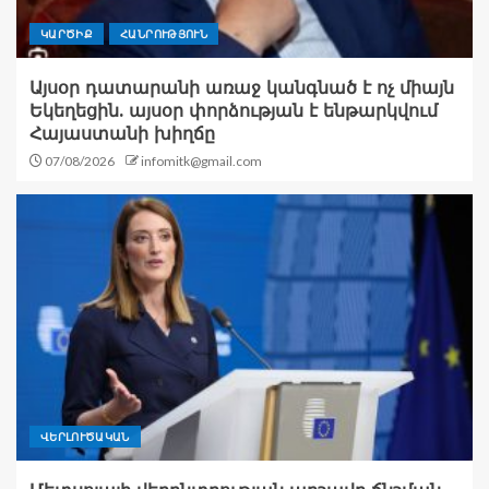
ԿԱՐԾԻՔ
ՀԱՆՐՈՒԹՅՈՒՆ
Այսօր դատարանի առաջ կանգնած է ոչ միայն
Եկեղեցին. այսօր փորձության է ենթարկվում
Հայաստանի խիղճը
07/08/2026
infomitk@gmail.com
ՎԵՐԼՈՒԾԱԿԱՆ