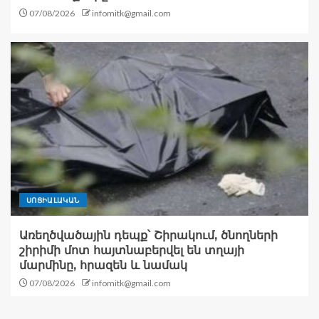
07/08/2026
infomitk@gmail.com
ՍՈՑԻԱԼԱԿԱՆ
Առեղծվածային դեպք՝ Շիրակում, ծնողների
շիրիմի մոտ հայտնաբերվել են տղայի
մարմինը, հրազեն և նամակ
07/08/2026
infomitk@gmail.com