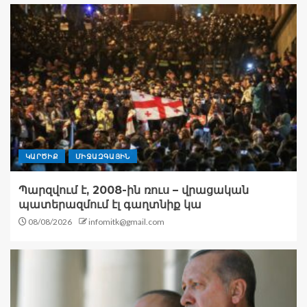
ԿԱՐԾԻՔ
ՄԻՋԱԶԳԱՅԻՆ
Պարզվում է, 2008-ին ռուս – վրացական
պատերազմում էլ գաղտնիք կա
08/08/2026
infomitk@gmail.com