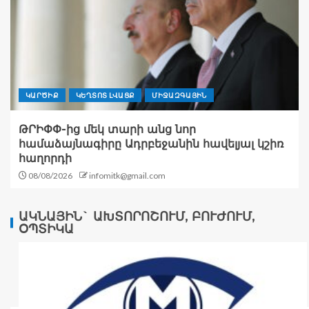
ԿԱՐԾԻՔ
ԿԵՂՏՈՏ ԼՎԱՑՔ
ՄԻՋԱԶԳԱՅԻՆ
ԹՐԻՓՓ-ից մեկ տարի անց նոր
համաձայնագիրը Ադրբեջանին հավելյալ կշիռ
հաղորդի
08/08/2026
infomitk@gmail.com
ԱԿՆԱՅԻՆ` ԱԽՏՈՐՈՇՈՒՄ, ԲՈՒԺՈՒՄ,
ՕՊՏԻԿԱ