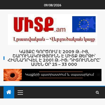
09/08/2026
ԿԱՅՔԸ ԳՈՐԾՈՒՄ Է 2009 Թ․-ԻՑ,
ՇԱՐՈՒՆԱԿՈՒԹՅՈՒՆՆ Է ՄԻՏՔ ԹԵՐԹԻ՝
ՀԻՄՆԱԴՐՎԵԼ Է 2001 Թ․-ԻՑ։ ԴԻՏՈՒՄՆԵՐԸ՝
ԱՄԵՆ ՕՐ 25 – 33 000