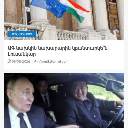
ՄԻՋԱԶԳԱՅԻՆ
ԱԳ նախկին նախարարին կբանտարկե՞ն.
Լուսանկար
08/08/2026
infomitk@gmail.com