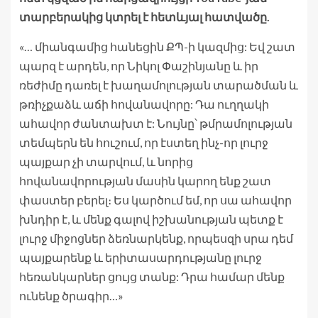
տարբերակից կտրել է հետևյալ հատվածը.
«… միանգամից հանեցին ՔՊ-ի կազմից: Եվ շատ
պարզ է արդեն, որ Նիկոլ Փաշինյանը և իր
ռեժիմը դառել է խաղամոլության տարածման և
թռիչքաձև աճի հովանավորը: Դա ուղղակի
ահավոր ժանտախտ է: Նույնը՝ թմրամոլության
տեմպերն են հուշում, որ էստեղ ինչ-որ լուրջ
պայքար չի տարվում, և նորից
հովանավորության մասին կարող ենք շատ
փաստեր բերել։ Ես կարծում եմ, որ սա ահավոր
խնդիր է, և մենք գալով իշխանության պետք է
լուրջ միջոցներ ձեռնարկենք, որպեսզի սրա դեմ
պայքարենք և երիտասարդությանը լուրջ
հեռանկարներ ցույց տանք: Դրա համար մենք
ունենք ծրագիր…»