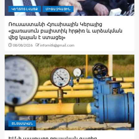
ԿԵՂՏՈՏ ԼՎԱՑՔ
ՄԻՋԱԶԳԱՅԻՆ
Ռուսաստանի Հյուսիսային Կերայից
«քառասուն բալիստիկ հրթիռ և արձակման
վեց կայան է ստացել»
08/08/2026
infomitk@gmail.com
ՏՆՏԵՍԱԿԱՆ
ԵՄ-ի պայքարը ռուսական գազից