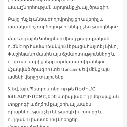
ապաշնորհության արդյունք չի, այլ ծրագիր:
Բայց ինչ էլ անես, ժողովրդից քո ավերիչ և
ապականիչ գործողությունները չես թաքցնելու:
Հայ Ազգային Կոնգրեսը միակ քաղաքական
ուժն է, որ համարձակվում է բացահայտել Նիկոլ
Փաշինյանի մասին այս ճշմարտությունները և
ունի այդ չարիքները արմատախիլ անելու
մշակված ծրագիր (տե`ս anc.am): Եվ մենք այս
ամենի վերջը տալու ենք:
S. Եվ, այո, Պետրոս, ոնց-որ թե ՌԵԺԻՄԸ
ԽՈւՃԱՊԻ ՄԵՋ Է, եթե ստիպված է դիմել այսքան
փոքրոգի և ճղճիմ քայլերի, այլապես
գրաքննության չէր ենթարկի իմ խոսքը և
ուղղակի փաստերով կհերքեր
մեղադրանքներս: