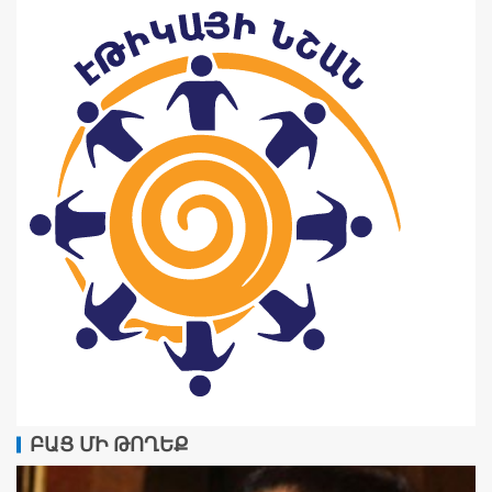
ԲԱՑ ՄԻ ԹՈՂԵՔ