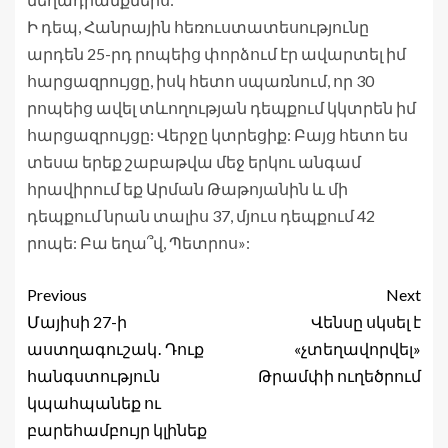
Ի դեպ, Հանրային հեռուստատեսությունը
արդեն 25-րդ րոպեից փորձում էր ավարտել իմ
հարցազրույցը, իսկ հետո սպառնում, որ 30
րոպեից ավել տևողության դեպքում կկտրեն իմ
հարցազրույցը: Վերջը կտրեցիք: Բայց հետո ես
տեսա երեք շաբաթվա մեջ երկու անգամ
հրավիրում եք Արման Թաթոյանին և մի
դեպքում նրան տալիս 37, մյուս դեպքում 42
րոպե: Բա եղա՞վ, Պետրոս»:
Previous
Next
Մայիսի 27-ի
Վենսը սկսել է
աստղագուշակ․ Դուք
«չտեղավորվել»
հանգստություն
Թրամփի ուղեծրում
կպահպանեք ու
բարեհամբույր կլինեք