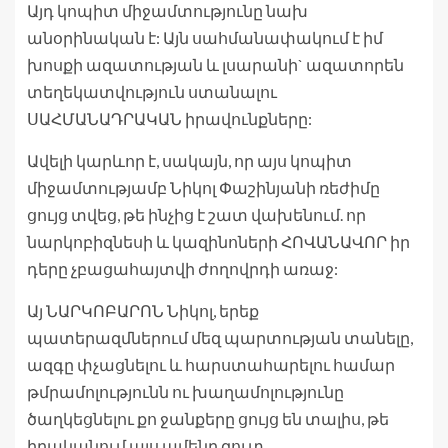
Այդ կոպիտ միջամտությունը նախ
անօրինական է: Այն սահմանափակում է իմ
խոսքի ազատության և լսարանի` ազատորեն
տեղեկատվություն ստանալու
ՍԱՀՄԱՆԱԴՐԱԿԱՆ իրավունքները:
Ավելի կարևոր է, սակայն, որ այս կոպիտ
միջամտությամբ Նիկոլ Փաշինյանի ռեժիմը
ցույց տվեց, թե ինչից է շատ վախենում. որ
նարկոբիզնեսի և կազինոների ՀՈՎԱՆԱՎՈՐ իր
դերը չբացահայտվի ժողովրդի առաջ:
Այ ՆԱՐԿՈԲԱՐՈՆ Նիկոլ, երեք
պատերազմներում մեզ պարտության տանելը,
ազգը փչացնելու և հարստահարելու համար
թմրամոլությունն ու խաղամոլությունը
ծաղկեցնելու քո ջանքերը ցույց են տալիս, թե
իրականում այս ամենը զուտ