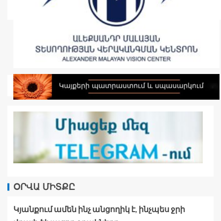
ՕՐՎԱ ՄԻՏՔԸ
Կյանքում ամեն ինչ անցողիկ է, ինչպես ջրի