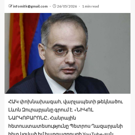
infomitk@gmail.com
26/05/2026
1 min read
ՀԱԿ փոխնախագահ, վարչապետի թեկնածու
Լևոն Զուրաբյանը գրում է. «ՆԻԿՈԼ
ՆԱՐԿՈԲԱՐՈՆԸ․ Հանրային
հետուստատեսությունը Պետրոս Ղազարյանի
հետ կցված իմ հարցազրույցի YouTube-յան