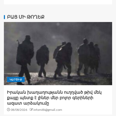
ԲԱՑ ՄԻ ԹՈՂԵՔ
ԿԱՐԾԻՔ
Իրական խաղաղությանն ուղղված թիվ մեկ
քայլը պետք է լիներ մեր բոլոր գերիների
ազատ արձակումը
08/08/2026
infomitk@gmail.com