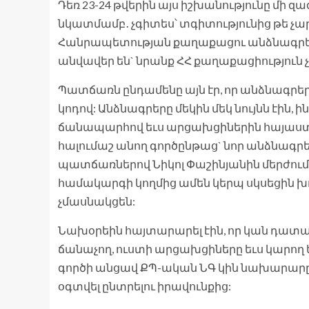
Դեռ 23-24 թվերին այս իշխանությունը մի 
նկատմամբ․ չգիտես՝ տգիտությունից թե չար
Հանրապետության քաղաքացու անձնագրերը
անվավեր են` նրանք ՀՀ քաղաքացիություն չ
Պատճառն ընդամենը այն էր, որ անձնագրերը
կոդով: Անձնագրերը մեկին մեկ նույնն էին, ին
ճանապարհով եւս արցախցիներին հայաստան
հալումաշ անող գործընթաց` նոր անձնագր
պատճառներով Նիկոլ Փաշինյանին մերժում 
համակարգի կողմից ամեն կերպ սկսեցին խո
չմասնակցեն:
Նախօրեին հայտարարել էին, որ կան դատ
ճանաչող, ուստի արցախցիները եւս կարող ե
գործի անցավ ՔՊ-ական ՆԳ կին նախարարը 
օգտվել ընտրելու իրավունքից: