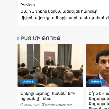
Previous
Մայր Աթոռին ներկայացվել են հարյուր
միլիոնավոր դրամների հարկային պահանջ
ԲԱՑ ՄԻ ԹՈՂԵՔ
ՄԱՄՈՒԼ
ՄԱՄՈՒԼ
Նիկոլի աթոռը հանեն՝ ՔՊ-
Ե՞րբ է «
ից բան չի մնա
Քոչարյան
Քոչարյա
05/08/2026
infomitk@gmail.com
Տեսանյու