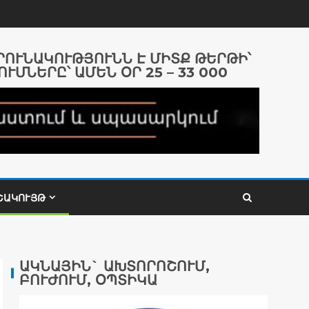
ԱՐՈՒՆԱԿՈՒԹՅՈՒՆՆ Է ՄԻՏՔ ԹԵՐԹԻ՝
ՈՒՄՆԵՐԸ՝ ԱՄԵՆ ՕՐ 25 – 33 000
ՇԱԿՈՒՅԹ
ԱԿՆԱՅԻՆ` ԱԽՏՈՐՈՇՈՒՄ,
ԲՈՒԺՈՒՄ, ՕՊՏԻԿԱ