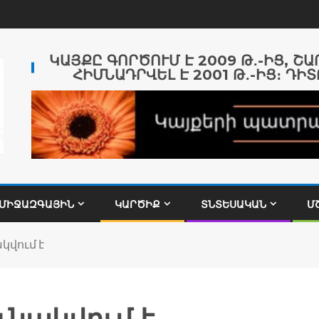
ԿԱՅՔԸ ԳՈՐԾՈՒՄ Է 2009 Թ․-ԻՑ, Շ
ՀԻՄՆԱԴՐՎԵԼ Է 2001 Թ․-ԻՑ։ ԴԻՏ
ՄԻՋԱԶԳԱՅԻՆ
ԿԱՐԾԻՔ
ՏՆՏԵՍԱԿԱՆ
Մ
կվում է