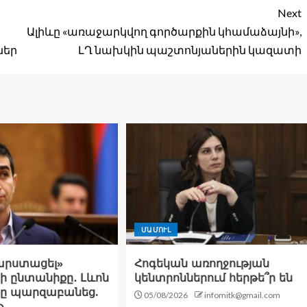
Next
Ալիևը «առաջարկվող գործարքին կհամաձայնի»,
ներ
ԼՂ նախկին պաշտոնյաներին կազատի
ՄԱՄՈՒԼ
հարստացել»
Հոգեկան առողջության
ի ընտանիքը․ Լևոն
կենտրոններում հերթե՞ր են
նը պարզաբանեց.
05/08/2026
infomitk@gmail.com
թ