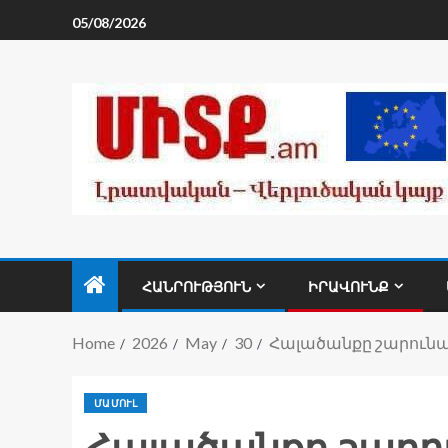
05/08/2026
ՀԱՆՐՈՒԹՅՈՒՆ
ԻՐԱՎՈՒՆՔ
Home
2026
May
30
Հալածանքը շարունա
ՄԱՄՈՒԼ