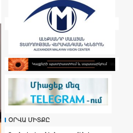
ՕՐՎԱ ՄԻՏՔԸ