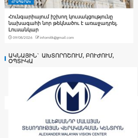
ՀՐԱՊԱՐԱԿ
Հունգարիայում իշխող կուսակցությունը
նախագահի նոր թեկնածու է առաջադրել.
Լուսանկար
09/08/2026
infomitk@gmail.com
ԱԿՆԱՅԻՆ` ԱԽՏՈՐՈՇՈՒՄ, ԲՈՒԺՈՒՄ,
ՕՊՏԻԿԱ