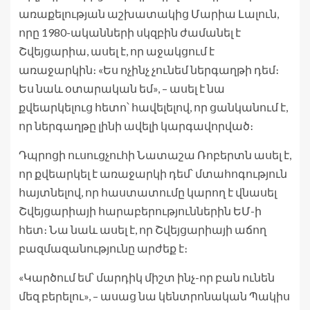
առաքելության աշխատակից Մարիա Լալուն,
որը 1980-ականների սկզբին ժամանել է
Շվեյցարիա, ասել է, որ աջակցում է
առաջարկին։ «Ես ոչինչ չունեմ ներգաղթի դեմ։
Ես նաև օտարական եմ», – ասել է նա
քվեարկելուց հետո՝ հավելելով, որ ցանկանում է,
որ ներգաղթը լինի ավելի կարգավորված։
Դպրոցի ուսուցչուհի Նատաշա Ռոբերտն ասել է,
որ քվեարկել է առաջարկի դեմ՝ մտահոգություն
հայտնելով, որ հաստատումը կարող է վնասել
Շվեյցարիայի հարաբերություններին ԵՄ-ի
հետ։ Նա նաև ասել է, որ Շվեյցարիայի աճող
բազմազանությունը արժեք է։
«Կարծում եմ՝ մարդիկ միշտ ինչ-որ բան ունեն
մեզ բերելու», – ասաց նա կենտրոնական Պակիս