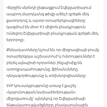
Վերջին սերնդի ընթացքում Շվեյցարիայում
ապրող մարդկանց թիվը աճել է գրեթե մեկ
քառորդով, և այսօր օտարերկրացիները
կազմում են մոտ 9.1 միլիոն բնակչություն
ունեցող Շվեյցարիայի բնակչության գրեթե մեկ
երրորդը։
Քննադատները նշում են, որ միգրացիայի բումը
օտարերկրյա աշխատուժ և հմտություններ է
բերել այնպիսի ոլորտներ, ինչպիսիք են
առողջապահությունը, ֆինանսները,
դեղագործությունը և տեխնոլոգիաները։
SVP կուսակցությունը առաջ է քաշել
«կայունության նախաձեռնության»
միջոցառումը՝ պնդելով, որ Շվեյցարիայի
ենթակառուցվածքները, բնակարանային