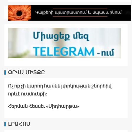
ՕՐՎԱ ՄԻՏՔԸ
Ոչ ոք չի կարող հասնել փրկության շնորհիվ
որևէ ուսմունքի:
Հերման Հեսսե․ «Սիդհարթա»
ԼՐԱՀՈՍ