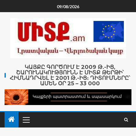
09/08/2026
ԿԱՅՔԸ ԳՈՐԾՈՒՄ Է 2009 Թ․-ԻՑ,
ՇԱՐՈՒՆԱԿՈՒԹՅՈՒՆՆ Է ՄԻՏՔ ԹԵՐԹԻ՝
ՀԻՄՆԱԴՐՎԵԼ Է 2001 Թ․-ԻՑ։ ԴԻՏՈՒՄՆԵՐԸ՝
ԱՄԵՆ ՕՐ 25 – 33 000