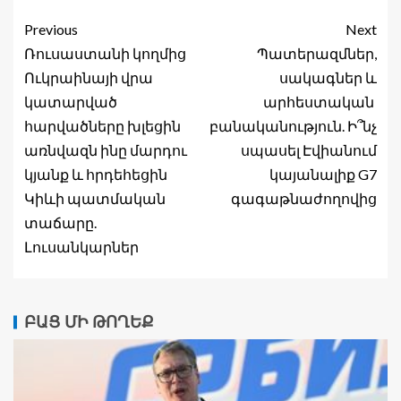
Previous
Next
Ռուսաստանի կողմից
Պատերազմներ,
Ուկրաինայի վրա
սակագներ և
կատարված
արհեստական ​​
հարվածները խլեցին
բանականություն. Ի՞նչ
առնվազն ինը մարդու
սպասել Էվիանում
կյանք և հրդեհեցին
կայանալիք G7
Կիևի պատմական
գագաթնաժողովից
տաճարը.
Լուսանկարներ
ԲԱՑ ՄԻ ԹՈՂԵՔ