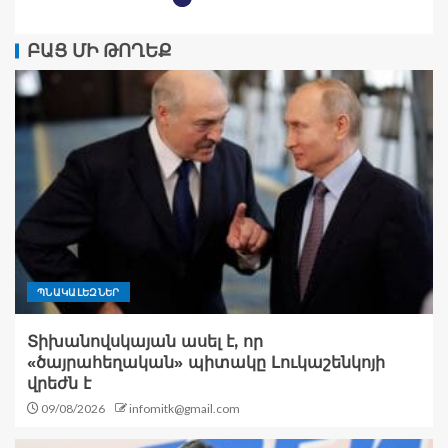
ԲԱՑ ՄԻ ԹՈՂԵՔ
ՊՆԱԿԱԼԵԶՆԵՐ
Տիխանովսկայան ասել է, որ
«ծայրահեղական» պիտակը Լուկաշենկոյի
վրեժն է
09/08/2026
infomitk@gmail.com