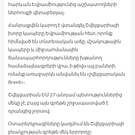
հարևան Եվրամիությունից աշխատողների
ներհոսքի վերաբերյալ։
Հանրաքվեն կարող է վտանգել Շվեյցարիայի
խորը կապերը Եվրամիության հետ, որոնք
հիմնված են տնտեսական աճը, մշակութային
կապերը և միջսահմանային
ճանապարհորդությունները խթանող
համաձայնագրերի վրա, ի թիվս այլ բաների.
ոմանք առաջարկն անվանել են «շվեյցարական
Brexit»։
Շվեյցարիան ԵՄ 27 անդամ պետություններից
մեկը չէ, բայց այն գրեթե շրջապատված է
դրանցից չորսով։
Օտարերկրացիները կազմում են Շվեյցարիայի
բնակչության գրեթե մեկ երրորդը։