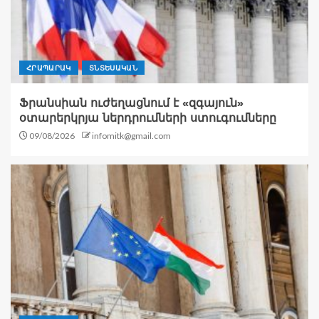
ՀՐԱՊԱՐԱԿ
ՏՆՏԵՍԱԿԱՆ
Ֆրանսիան ուժեղացնում է «զգայուն»
օտարերկրյա ներդրումների ստուգումները
09/08/2026
infomitk@gmail.com