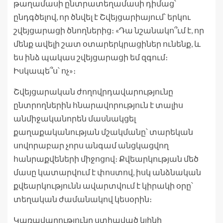
թաղամասի ընտրատեղամասի դիմաց՝
ընդգծելով, որ ծնվել է Շվեյցարիայում՝ երկու
շվեյցարացի ծնողներից։ «Դա նշանակո՞ւմ է, որ
մենք ավելի շատ օտարերկրացիներ ունենք, և
ես ինձ պակաս շվեյցարացի եմ զգում։
Իսկապե՞ս՝ ոչ»։
Շվեյցարական ժողովրդավարությունը
ընտրողներին հնարավորություն է տալիս
անմիջականորեն մասնակցել
քաղաքականության մշակմանը՝ տարեկան
սովորաբար չորս անգամ անցկացվող
հանրաքվեների միջոցով։ Քվեարկության մեծ
մասը կատարվում է փոստով, իսկ անձնական
քվեարկությունն ավարտվում է կիրակի օրը՝
տեղական ժամանակով կեսօրին։
Կառավարությունը ստիպված կլինի