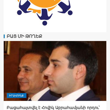
ԲԱՑ ՄԻ ԹՈՂԵՔ
ԻՐԱՎՈՒՆՔ
Բացահայտվել է Հովիկ Աբրահամյանի որդու՝