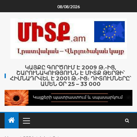
08/08/2026
ԿԱՅՔԸ ԳՈՐԾՈՒՄ Է 2009 Թ․-ԻՑ,
ՇԱՐՈՒՆԱԿՈՒԹՅՈՒՆՆ Է ՄԻՏՔ ԹԵՐԹԻ՝
ՀԻՄՆԱԴՐՎԵԼ Է 2001 Թ․-ԻՑ։ ԴԻՏՈՒՄՆԵՐԸ՝
ԱՄԵՆ ՕՐ 25 – 33 000