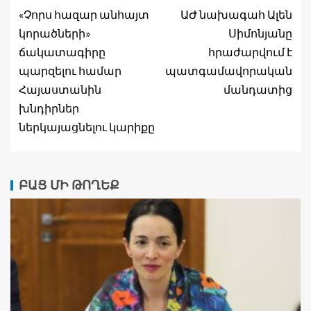
«Չորս հազար անհայտ
ԱԺ նախագահ Ալեն
կորածների»
Սիմոնյանը
ճակատագիրը
հրաժարվում է
պարզելու համար
պատգամավորական
Հայաստանին
մանդատից
խնդիրներ
ներկայացնելու կարիքը
ԲԱՑ ՄԻ ԹՈՂԵՔ