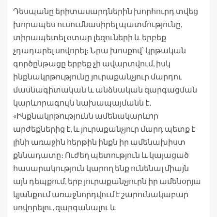
Դեսպանը երիտասարդներին խորհուրդ տվեց
խորապես ուսումնասիրել պատմությունը,
տիրապետել օտար լեզուների և երբեք
չդադարել սովորել։ Նրա խոսքով՝ կրթական
գործընթացը երբեք չի ավարտվում, իսկ
ինքնակրթությունը յուրաքանչյուր մարդու
մասնագիտական և անձնական զարգացման
կարևորագույն նախապայմանն է․
«Ինքնակրթությունն ամենակարևոր
արժեքներից է, և յուրաքանչյուր մարդ պետք է
լինի առաջին հերթին ինքն իր ամենախիստ
քննադատը։ Ուժեղ պետություն և կայացած
հասարակություն կարող ենք ունենալ միայն
այն դեպքում, երբ յուրաքանչյուրն իր ամենօրյա
կյանքում առաջնորդվում է շարունակաբար
սովորելու, զարգանալու և