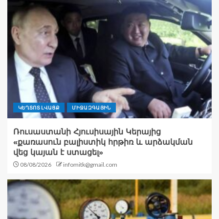
ԿԵՂՏՈՏ ԼՎԱՑՔ
ՄԻՋԱԶԳԱՅԻՆ
Ռուսաստանի Հյուսիսային Կերայից
«քառասուն բալիստիկ հրթիռ և արձակման
վեց կայան է ստացել»
08/08/2026
infomitk@gmail.com