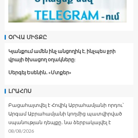
ՕՐՎԱ ՄԻՏՔԸ
Կյանքում ամեն ինչ անցողիկ է, ինչպես ջրի
վրայի ծխացող օղակները:
Սերգեյ Եսենին․ «Մտքեր»
ԼՐԱՀՈՍ
Բացահայտվել է Հովիկ Աբրահամյանի որդու՝
Արգամ Աբրահամյանի կողմից պատվիրված
սպանության դեպքը․ նա ձերբակալվել է
08/08/2026