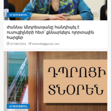
ԿՐԹՈՒԹՅՈՒՆ
Ժաննա Անդրեասյանը հանդիպել է
ուսուցիչների հետ՝ քննարկելու ոլորտային
հարցեր
07/08/2026
infomitk@gmail.com
ԿՐԹՈՒԹՅՈՒՆ