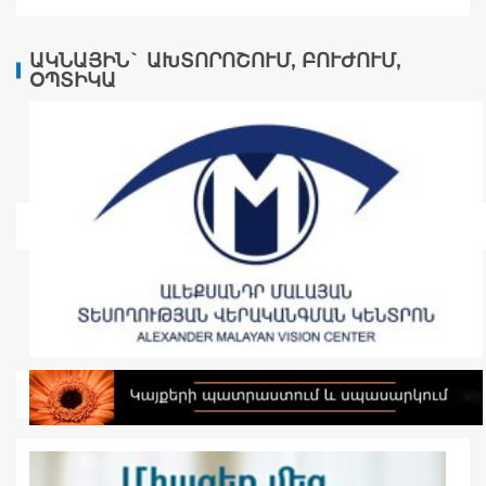
ԱԿՆԱՅԻՆ` ԱԽՏՈՐՈՇՈՒՄ, ԲՈՒԺՈՒՄ,
ՕՊՏԻԿԱ