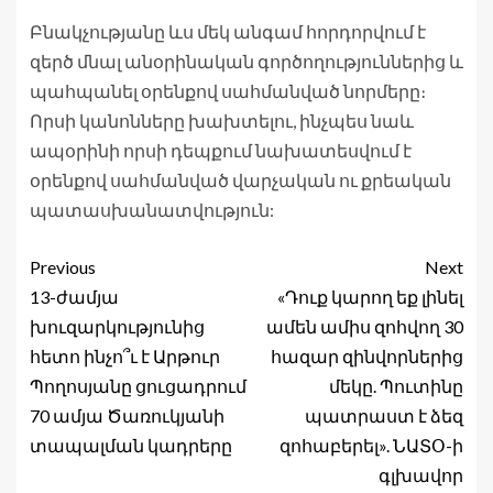
Բնակչությանը ևս մեկ անգամ հորդորվում է
զերծ մնալ անօրինական գործողություններից և
պահպանել օրենքով սահմանված նորմերը։
Որսի կանոնները խախտելու, ինչպես նաև
ապօրինի որսի դեպքում նախատեսվում է
օրենքով սահմանված վարչական ու քրեական
պատասխանատվություն:
Previous
Next
13-ժամյա
«Դուք կարող եք լինել
խուզարկությունից
ամեն ամիս զոհվող 30
հետո ինչո՞ւ է Արթուր
հազար զինվորներից
Պողոսյանը ցուցադրում
մեկը. Պուտինը
70 ամյա Ծառուկյանի
պատրաստ է ձեզ
տապալման կադրերը
զոհաբերել». ՆԱՏՕ-ի
գլխավոր