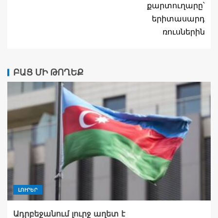
քարտուղարը՝
երիտասարդ
ռուսներին
ԲԱՑ ՄԻ ԹՈՂԵՔ
ԼՈՒՐԵՐ
Ադրբեջանում լուրջ աղետ է