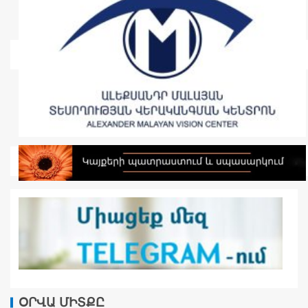
ՕՐՎԱ ՄԻՏՔԸ