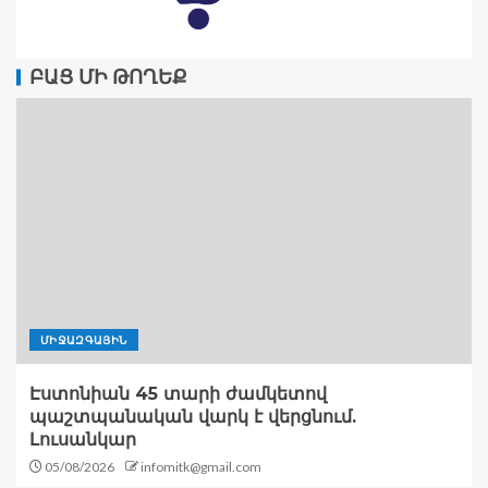
ԲԱՑ ՄԻ ԹՈՂԵՔ
ՄԻՋԱԶԳԱՅԻՆ
Էստոնիան 45 տարի ժամկետով
պաշտպանական վարկ է վերցնում.
Լուսանկար
05/08/2026
infomitk@gmail.com