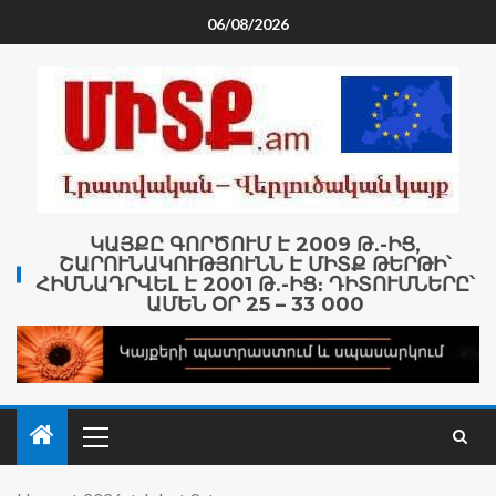
06/08/2026
ԿԱՅՔԸ ԳՈՐԾՈՒՄ Է 2009 Թ․-ԻՑ,
ՇԱՐՈՒՆԱԿՈՒԹՅՈՒՆՆ Է ՄԻՏՔ ԹԵՐԹԻ՝
ՀԻՄՆԱԴՐՎԵԼ Է 2001 Թ․-ԻՑ։ ԴԻՏՈՒՄՆԵՐԸ՝
ԱՄԵՆ ՕՐ 25 – 33 000