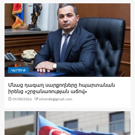
ԿԱՐԾԻՔ
Մնաց դագաղ սարքողները հպարտանան
իրենց «շրջանառության աճով»
05/08/2026
infomitk@gmail.com