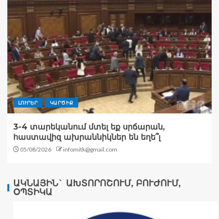
ԼՈՒՐԵՐ
ԿԱՐԾԻՔ
3-4 տարեկանում մտել եք սրճարան,
հաստավիզ ախրաննիկներ են եղե՞լ
05/08/2026
infomitk@gmail.com
ԱԿՆԱՅԻՆ` ԱԽՏՈՐՈՇՈՒՄ, ԲՈՒԺՈՒՄ,
ՕՊՏԻԿԱ