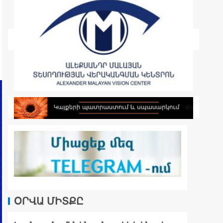
ՕՐՎԱ ՄԻՏՔԸ