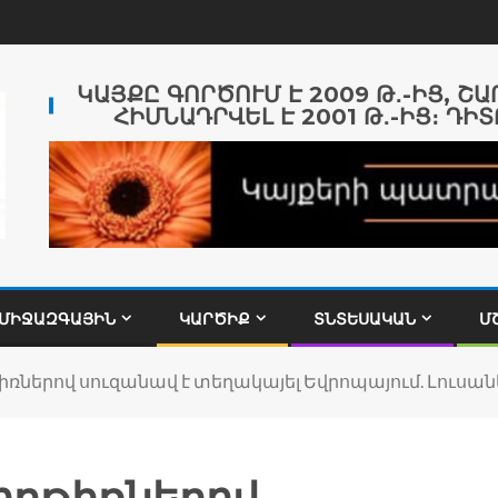
ԿԱՅՔԸ ԳՈՐԾՈՒՄ Է 2009 Թ․-ԻՑ, Շ
ՀԻՄՆԱԴՐՎԵԼ Է 2001 Թ․-ԻՑ։ ԴԻՏ
ՄԻՋԱԶԳԱՅԻՆ
ԿԱՐԾԻՔ
ՏՆՏԵՍԱԿԱՆ
Մ
իռներով սուզանավ է տեղակայել Եվրոպայում. Լուսա