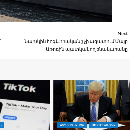
Next
մ
Նախկին հոգևորականը չի ազատում Մայր
Աթոռին պատկանող բնակարանը
Ն
ԿԵՂՏՈՏ ԼՎԱՑՔ
ՄԻՋԱԶԳԱՅԻՆ