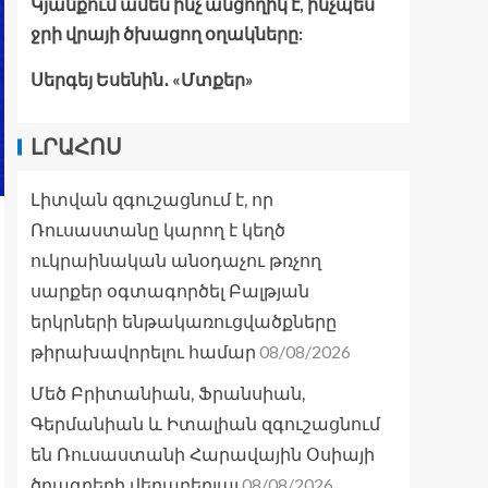
Կյանքում ամեն ինչ անցողիկ է, ինչպես
ջրի վրայի ծխացող օղակները:
Սերգեյ Եսենին․ «Մտքեր»
ԼՐԱՀՈՍ
Լիտվան զգուշացնում է, որ
Ռուսաստանը կարող է կեղծ
ուկրաինական անօդաչու թռչող
սարքեր օգտագործել Բալթյան
երկրների ենթակառուցվածքները
08/08/2026
թիրախավորելու համար
Մեծ Բրիտանիան, Ֆրանսիան,
Գերմանիան և Իտալիան զգուշացնում
են Ռուսաստանի Հարավային Օսիայի
08/08/2026
ծրագրերի վերաբերյալ