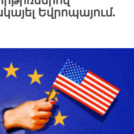
հրթիռներով
կայել Եվրոպայում.