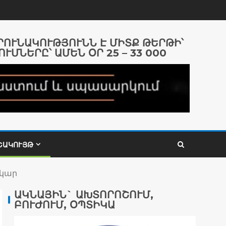
ԱՐՈՒՆԱԿՈՒԹՅՈՒՆՆ Է ՄԻՏՔ ԹԵՐԹԻ՝
ՈՒՄՆԵՐԸ՝ ԱՄԵՆ ՕՐ 25 – 33 000
ՇԱԿՈՒՅԹ
նկար
ԱԿՆԱՅԻՆ` ԱԽՏՈՐՈՇՈՒՄ,
ԲՈՒԺՈՒՄ, ՕՊՏԻԿԱ