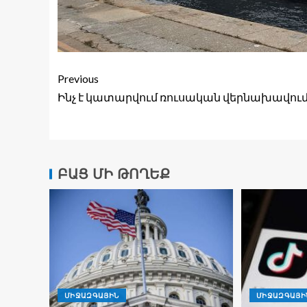
Previous
Ինչ է կատարվում ռուսական վերնախավու
ԲԱՑ ՄԻ ԹՈՂԵՔ
ՄԻՋԱԶԳԱՅԻՆ
ՄԻՋԱԶԳԱՅԻ