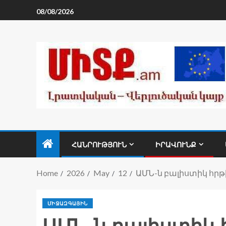
08/08/2026
ՀԱՆՐՈՒԹՅՈՒՆ
ԻՐԱՎՈՒՆՔ
Home
2026
May
12
ԱՄՆ-ն բալիստիկ հրթ
ՄԻՋԱԶԳԱՅԻՆ