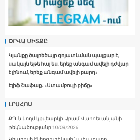
ՕՐՎԱ ՄԻՏՔԸ
Կյանքը ծայրեծայր գոյատևման պայքար է,
սակայն եթե հայ ես, երեք անգամ ավելի դժվար
է լինում, երեք անգամ ավելի բարդ։
Էլիֆ Շաֆաք․ «Ստամբուլի բիճը»
ԼՐԱՀՈՍ
ՔՊ-ն կողմ կքվեարկի Արամ Վարդեւանյանի
10/08/2026
թեկնածությանը
Կիպրոսի էներգետիկայի նախարարը