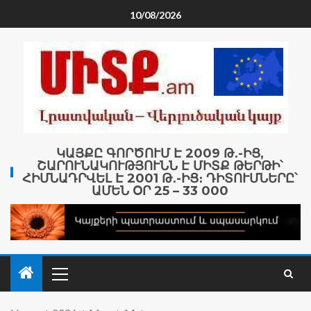
10/08/2026
ԿԱՅՔԸ ԳՈՐԾՈՒՄ Է 2009 Թ․-ԻՑ,
ՇԱՐՈՒՆԱԿՈՒԹՅՈՒՆՆ Է ՄԻՏՔ ԹԵՐԹԻ՝
ՀԻՄՆԱԴՐՎԵԼ Է 2001 Թ․-ԻՑ։ ԴԻՏՈՒՄՆԵՐԸ՝
ԱՄԵՆ ՕՐ 25 – 33 000