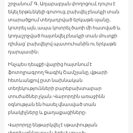
շրջանում՝ Գ․ Աղաբաբյան փողոցում, դուրս է
եկել երթևեկելի գոտուց, բախվել բնակչի տան
տարածքում տեղադրված երկաթե սյանը,
կոտրել այն, ապա կոտրել ծառի մի հատված և
կողաշրջված հայտնվել բնակչի տան մուտքի
դիմաց՝ բախվելով պատուհանին ու երկաթե
դարպասին։
Ինչպես դեպքի վայրից հայտնում է
ֆոտոլրագրող Գագիկ Շամշյանը, վթարի
հետևանքով ըստ նախնական
տեղեկությունների բարեբախտաբար
տուժածներ չկան։ Վարորդին առաջինն
օգնության են հասել վնասված տան
բնակիչները և քաղաքացիները։
Վարորդը ենթարկվել է սթափության
փորձաքննության, եղել է սթափ։