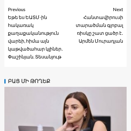
Previous
Next
Եթե ես ԵԱՏՄ-ին
Հանտավիրուսի
հակառակ
տարածման գլոբալ
քաղաքականություն
ռիսկը շատ ցածր է․
վարեի, հիմա այն
Արմեն Մուրադյան
կաթվածահար կլիներ․
Փաշինյան. Տեսանյութ
ԲԱՑ ՄԻ ԹՈՂԵՔ