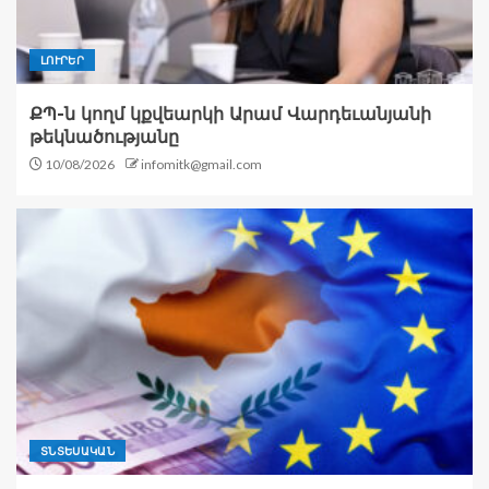
ԼՈՒՐԵՐ
ՔՊ-ն կողմ կքվեարկի Արամ Վարդեւանյանի
թեկնածությանը
10/08/2026
infomitk@gmail.com
ՏՆՏԵՍԱԿԱՆ