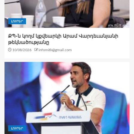
ԼՈՒՐԵՐ
ՔՊ-ն կողմ կքվեարկի Արամ Վարդեւանյանի
թեկնածությանը
10/08/2026
infomitk@gmail.com
ԼՈՒՐԵՐ