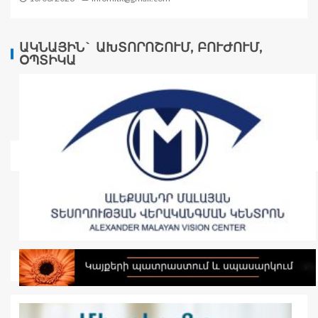
ԱԿՆԱՅԻՆ` ԱԽՏՈՐՈՇՈՒՄ, ԲՈՒԺՈՒՄ,
ՕՊՏԻԿԱ