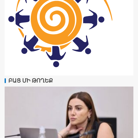
ԲԱՑ ՄԻ ԹՈՂԵՔ