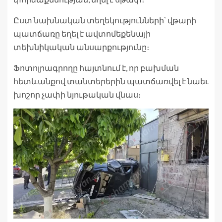
Ըստ նախնական տեղեկությունների՝ վթարի
պատճառը եղել է ավտոմեքենայի
տեխնիկական անսարքությունը։
Ֆոտոլրագրողը հայտնում է, որ բախման
հետևանքով տանտերերին պատճառվել է նաեւ
խոշոր չափի նյութական վնաս։