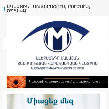
ԱԿՆԱՅԻՆ` ԱԽՏՈՐՈՇՈՒՄ, ԲՈՒԺՈՒՄ,
ՕՊՏԻԿԱ