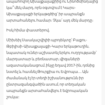
ապահովող Ախալքալաքիից ու Նինոծմինդայից
կա՞ մեկ մարդ, որն օգտվում է Կարս-
Ախալքալաքի երկաթգծից՝ իր ապրանքն
արտահանելու համար։ Չկա՛ այդ մեկ մարդը։
Իսկ հիմա փաստերով․
Միխեիլ Սաակաշվիլիի պրոյեկտը՝ Բաքու-
Թբիլիսի-Ախալքալաքի-Կարս երկաթուղին,
նպատակ ուներ աշխատել երկու ուղղությամբ՝
մարդատար և բեռնատար, վիզաների
ազատականացում, ինչը եղավ 2017-ին, դռնից
նստել և հասնել Թուրքիա ու Եվրոպա․․․ Այն
ժամանակ էլ էր տեղի իշխանությունն իր
ընտրազանգվածին ասում, որ տեղական
ապրանքն արտահանվելու է եվրոպական
շուկա: