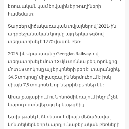
է ռուսական կամ ծովային երթուղիների
համեմատ։
Տարբեր վիճակագական տվյալներով՝ 2021-ին
ադրբեջանական կողմը այդ երկաթգծով
տեղափոխել է 1770 վագոն բեռ։
2025-ին Վրաստանը Georgian Railway-ով
տեղափոխել է մոտ 13 մլն տոննա բեռ, որոնցից
մոտ 58 տոկոսը այլ երկրների բեռ է` տարանցիկ,
34․5 տոկոսը՝ միջազգային ներմուծում է, իսկ
միայն 7,5 տոկոսն է, որ ներքին բեռներ են։
Ախալքալաքիում ու Նինոծմինդայում ինչու՞ չեն
կարող օգտնվել այդ երկաթգծից․
Նախ, թանկ է, ձեռնտու է միայն մեծածավալ
կոնտեյներների և արդյունաբերական բեռների