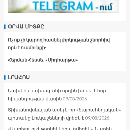
ՕՐՎԱ ՄԻՏՔԸ
Ոչ ոք չի կարող հասնել փրկության շնորհիվ
որևէ ուսմունքի:
Հերման Հեսսե․ «Սիդհարթա»
ԼՐԱՀՈՍ
Նախկին նախագահի որդին խոսել է հոր
09/08/2026
հիվանդության մասին
Տիխանովսկայան ասել է, որ «ծայրահեղական»
09/08/2026
պիտակը Լուկաշենկոյի վրեժն է
«Ապրելու ուժ թոռնիկներս տվեցին». Նարեկ