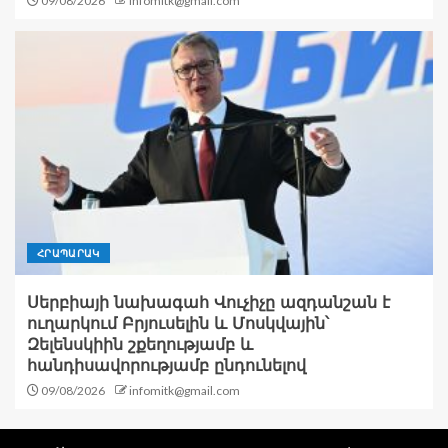
09/08/2026
infomitk@gmail.com
ՀՐԱՊԱՐԱԿ
Սերբիայի նախագահ Վուչիչը ազդանշան է
ուղարկում Բրյուսելին և Մոսկվային՝
Զելենսկիին շքեղությամբ և
հանդիսավորությամբ ընդունելով
09/08/2026
infomitk@gmail.com