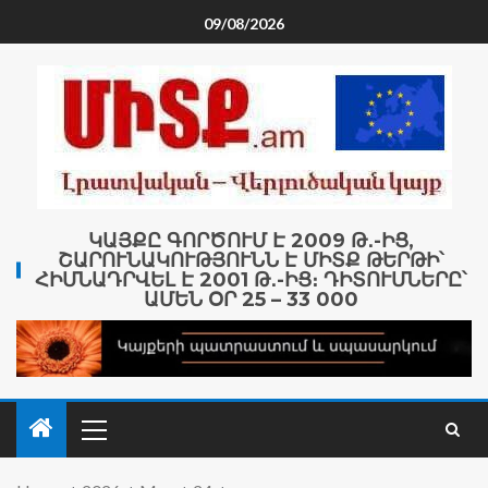
09/08/2026
ԿԱՅՔԸ ԳՈՐԾՈՒՄ Է 2009 Թ․-ԻՑ,
ՇԱՐՈՒՆԱԿՈՒԹՅՈՒՆՆ Է ՄԻՏՔ ԹԵՐԹԻ՝
ՀԻՄՆԱԴՐՎԵԼ Է 2001 Թ․-ԻՑ։ ԴԻՏՈՒՄՆԵՐԸ՝
ԱՄԵՆ ՕՐ 25 – 33 000