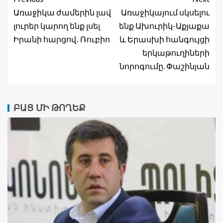
Առաջիկա ժամերին լավ
Առաջիկայում սկսելու
լուրեր կարող ենք լսել
ենք Ախուրիկ-Աքյաքա
Իրանի հարցով․ Ռուբիո
և Երասխի հանգույցի
երկաթուղիների
նորոգումը. Փաշինյան
ԲԱՑ ՄԻ ԹՈՂԵՔ