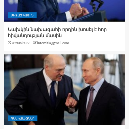
ՄԻՋԱԶԳԱՅԻՆ
Նախկին նախագահի որդին խոսել է հոր
հիվանդության մասին
09/08/2026
infomitk@gmail.com
ՊՆԱԿԱԼԵԶՆԵՐ