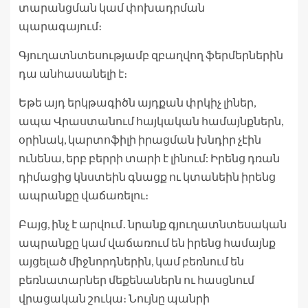
տարանցման կամ փոխադրման
պարագայում։
Գյուղատնտեսությամբ զբաղվող ֆերմերներին
դա անհասանելի է։
Եթե այդ երկթագիծն այդքան փրկիչ լիներ,
ապա Վրաստանում հայկական համայնքներն,
օրինակ, կարտոֆիլի իրացման խնդիր չէին
ունենա, երբ բերրի տարի է լինում: Իրենց դռան
դիմացից կնստեին գնացք ու կտանեին իրենց
ապրանքը վաճառելու։
Բայց, ինչ է արվում․ նրանք գյուղատնտեսական
ապրանքը կամ վաճառում են իրենց համայնք
այցելած միջնորդներին, կամ բեռնում են
բեռնատարներ մեքենաներն ու հասցնում
վրացական շուկա։ Նույնը պանրի