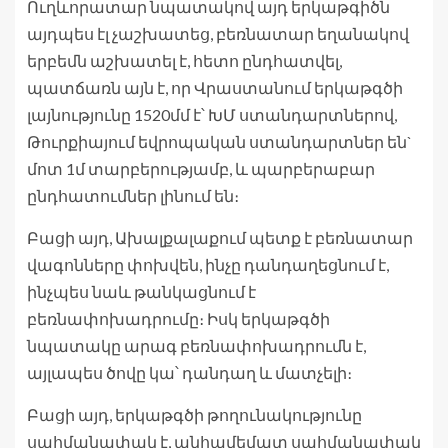
Ուղևորատար նպատակով այդ երկաթգիծն
այդպես էլ չաշխատեց, բեռնատար եղանակով
երբեմն աշխատել է, հետո ընդհատվել,
պատճառն այն է, որ Վրաստանում երկաթգծի
լայնությունը 1520մմ է՝ ԽՄ ստանդարտներով,
Թուրքիայում եվրոպական ստանդարտներ են`
մոտ 1մ տարբերությամբ, և պարբերաբար
ընդհատումներ լինում են։
Բացի այդ, Ախալքալաքում պետք է բեռնատար
վագոնները փոխվեն, ինչը դանդաղեցնում է,
ինչպես նաև թանկացնում է
բեռնափոխադրումը։ Իսկ երկաթգծի
նպատակը արագ բեռնափոխադրումն է,
այլապես ծովը կա՝ դանդաղ և մատչելի։
Բացի այդ, երկաթգծի թողունակությունը
սահմանափակ է, անհամեմատ սահմանափակ