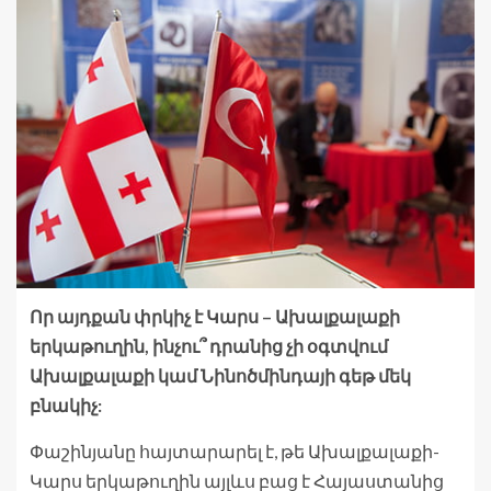
Որ այդքան փրկիչ է Կարս – Ախալքալաքի
երկաթուղին, ինչու՞ դրանից չի օգտվում
Ախալքալաքի կամ Նինոծմինդայի գեթ մեկ
բնակիչ:
Փաշինյանը հայտարարել է, թե Ախալքալաքի-
Կարս երկաթուղին այլևս բաց է Հայաստանից