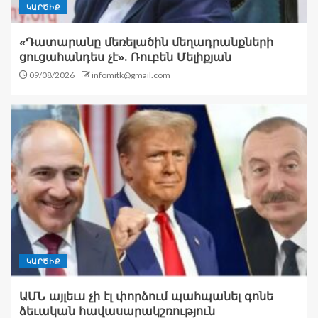
ԿԱՐԾԻՔ
«Դատարանը մեռելածին մեղադրանքների
ցուցահանդես չէ». Ռուբեն Մելիքյան
09/08/2026
infomitk@gmail.com
ԿԱՐԾԻՔ
ԱՄՆ այլեւս չի էլ փորձում պահպանել գոնե
ձեւական հավասարակշռություն