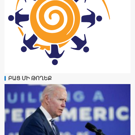
ԲԱՑ ՄԻ ԹՈՂԵՔ