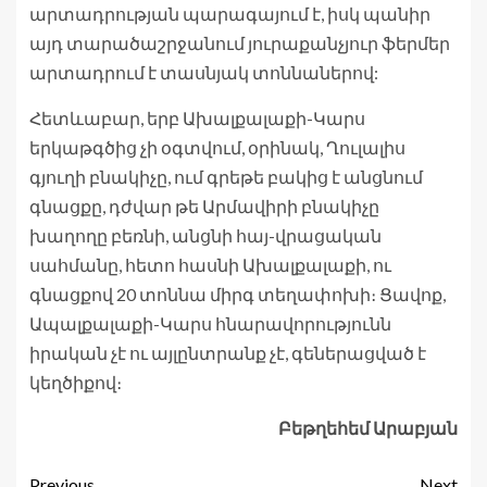
արտադրության պարագայում է, իսկ պանիր
այդ տարածաշրջանում յուրաքանչյուր ֆերմեր
արտադրում է տասնյակ տոննաներով:
Հետևաբար, երբ Ախալքալաքի-Կարս
երկաթգծից չի օգտվում, օրինակ, Ղուլալիս
գյուղի բնակիչը, ում գրեթե բակից է անցնում
գնացքը, դժվար թե Արմավիրի բնակիչը
խաղողը բեռնի, անցնի հայ-վրացական
սահմանը, հետո հասնի Ախալքալաքի, ու
գնացքով 20 տոննա միրգ տեղափոխի։ Ցավոք,
Ապալքալաքի-Կարս հնարավորությունն
իրական չէ ու այլընտրանք չէ, գեներացված է
կեղծիքով։
Բեթղեհեմ Արաբյան
Previous
Next