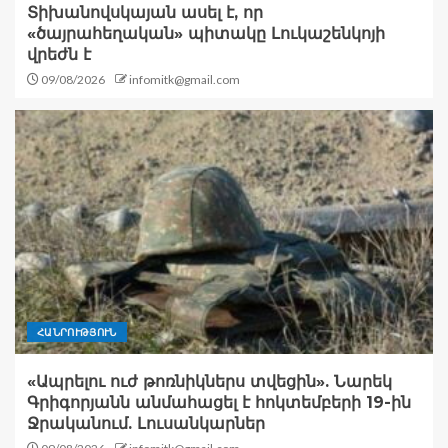
Տիխանովսկայան ասել է, որ
«ծայրահեղական» պիտակը Լուկաշենկոյի
վրեժն է
09/08/2026
infomitk@gmail.com
ՀԱՆՐՈՒԹՅՈՒՆ
«Ապրելու ուժ թոռնիկներս տվեցին». Նարեկ
Գրիգորյանն անմահացել է հոկտեմբերի 19-ին
Ջրականում. Լուսանկարներ