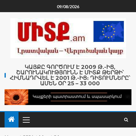
09/08/2026
ԿԱՅՔԸ ԳՈՐԾՈՒՄ Է 2009 Թ․-ԻՑ,
ՇԱՐՈՒՆԱԿՈՒԹՅՈՒՆՆ Է ՄԻՏՔ ԹԵՐԹԻ՝
ՀԻՄՆԱԴՐՎԵԼ Է 2001 Թ․-ԻՑ։ ԴԻՏՈՒՄՆԵՐԸ՝
ԱՄԵՆ ՕՐ 25 – 33 000