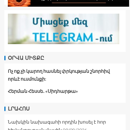
ՕՐՎԱ ՄԻՏՔԸ
Ոչ ոք չի կարող հասնել փրկության շնորհիվ
որևէ ուսմունքի:
Հերման Հեսսե․ «Սիդհարթա»
ԼՐԱՀՈՍ
Նախկին նախագահի որդին խոսել է հոր
09/08/2026