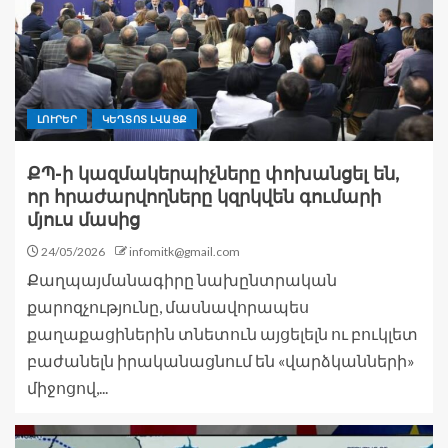
ԼՈՒՐԵՐ
ԿԵՂՏՈՏ ԼՎԱՑՔ
ՔՊ-ի կազմակերպիչները փոխանցել են,
որ հրաժարվողները կզրկվեն գումարի
մյուս մասից
24/05/2026
infomitk@gmail.com
Քաղպայմանագիրը նախընտրական
քարոզչությունը, մասնավորապես
քաղաքացիներին տնետուն այցելելն ու բուկլետ
բաժանելն իրականացնում են «վարձկանների»
միջոցով,...