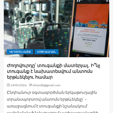
ԿԵՂՏՈՏ ԼՎԱՑՔ
ՍՈՑԻԱԼԱԿԱՆ
Ժողովուրդը՝ տուգանքի մատերյալ․ Ի՞նչ
տուգանք է նախատեսվում անտոմս
երթևեկելու համար
24/05/2026
infomitk@gmail.com
Ընդհանուր օգտագործման երկաթուղային
տրանսպորտով անտոմս երթևեկելը` –
առաջացնում է տուգանքի նշանակում`
սահմանված նվազագույն աշխատավարձի...