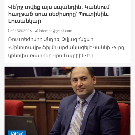
Վե՛րջ տվեք այս սպանդին․ Կաննում
հաղթած ռուս ռեժիսորը՝ Պուտինին.
Լուսանկար
24/05/2026
infomitk@gmail.com
Ռուս ռեժիսոր Անդրեյ Զվյագինցևի
«Մինոտավր» ֆիլմը արժանացել է Կաննի 79-րդ
կինոփառատոնի Գրան պրիին։ Իր...
ԼՈՒՐԵՐ