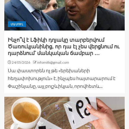
ՄԱՄՈՒԼ
Ինչո՞վ է Լֆիկի դղյակը տարբերվում
Ծառուկյանինից, որ դա էլ չես վերցնում ու
դարձնում՝ մանկական ճամբար ․․․
24/05/2026
infomitk@gmail.com
Սա փաստորեն ոչ թե «երեխաների
հեղափոխություն» է, ինչպես հայտարարում է
Փաշինյանը, այլ բոլշևիկյան, որովհետև...