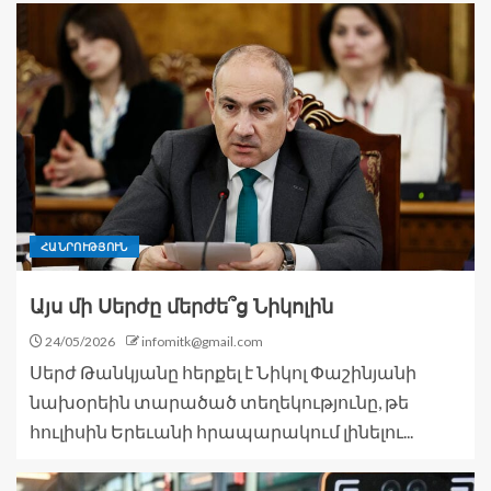
ՀԱՆՐՈՒԹՅՈՒՆ
Այս մի Սերժը մերժե՞ց Նիկոլին
24/05/2026
infomitk@gmail.com
Սերժ Թանկյանը հերքել է Նիկոլ Փաշինյանի
նախօրեին տարածած տեղեկությունը, թե
հուլիսին Երեւանի հրապարակում լինելու...