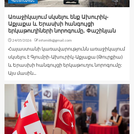
ՊԱՇՏՈՆԱԿԱՆ
Առաջիկայում սկսելու ենք Ախուրիկ-
Աքյաքա և Երասխի հանգույցի
երկաթուղիների նորոգումը. Փաշինյան
24/05/2026
infomitk@gmail.com
Հայաստանի կառավարությունն առաջիկայում
սկսելու է Գյումրի-Ախուրիկ-Աքյաքա (Թուրքիա)
և Երասխի հանգույցի երկաթուղու նորոգումը:
Այս մասին...