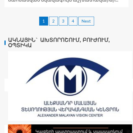
1
2
3
4
Next
ԱԿՆԱՅԻՆ` ԱԽՏՈՐՈՇՈՒՄ, ԲՈՒԺՈՒՄ,
ՕՊՏԻԿԱ