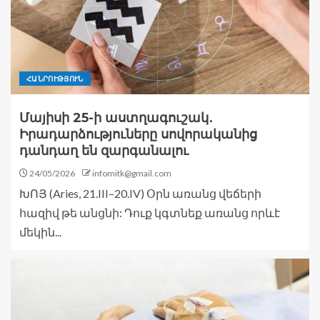
ՀԱՆՐՈՒԹՅՈՒՆ
Մայիսի 25-ի աստղագուշակ․
Իրադարձություները սովորականից
դանդաղ են զարգանալու
24/05/2026
infomitk@gmail.com
ԽՈՅ (Aries, 21.III–20.IV) Օրն առանց վեճերի
հազիվ թե անցնի: Դուք կգտնեք առանց որևէ
մեկին...