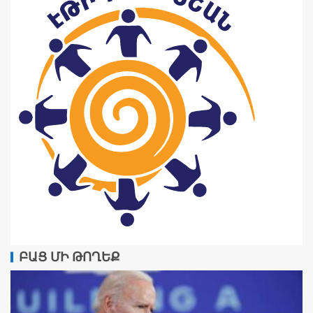
ԲԱՑ ՄԻ ԹՈՂԵՔ