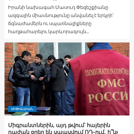
Իրանի նախագահ Մասուդ Փեզեշքիանը
ազգային միասնությունը անվանել է երկրի՝
ճգնաժամերն ու սպառնալիքները
հաղթահարելու կարևորագույն...
ՍՈՑԻԱԼԱԿԱՆ
Միգրանտներին, այդ թվում՝ հայերին
դաժան օրեր են սպասվում ՌԴ-ում․ ի՞նչ