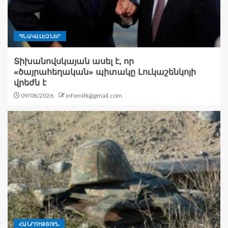
ՊՆԱԿԱԼԵԶՆԵՐ
Տիխանովսկայան ասել է, որ
«ծայրահեղական» պիտակը Լուկաշենկոյի
վրեժն է
09/08/2026
infomitk@gmail.com
ՀԱՆՐՈՒԹՅՈՒՆ