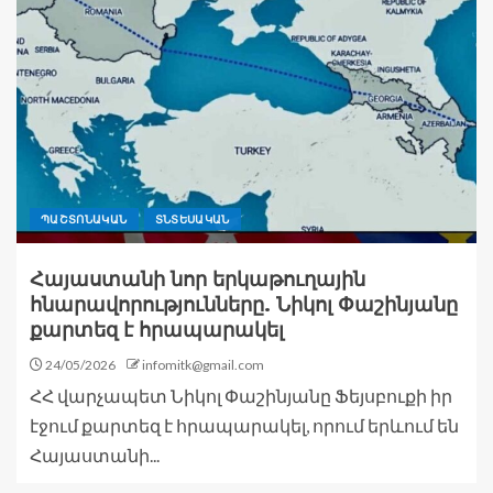
ՊԱՇՏՈՆԱԿԱՆ
ՏՆՏԵՍԱԿԱՆ
Հայաստանի նոր երկաթուղային
հնարավորությունները. Նիկոլ Փաշինյանը
քարտեզ է հրապարակել
24/05/2026
infomitk@gmail.com
ՀՀ վարչապետ Նիկոլ Փաշինյանը Ֆեյսբուքի իր
էջում քարտեզ է հրապարակել, որում երևում են
Հայաստանի...