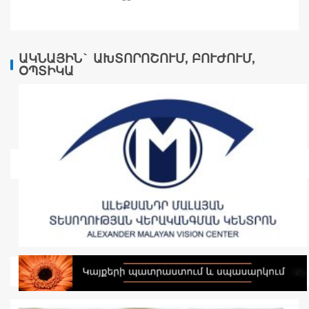
ԱԿՆԱՅԻՆ` ԱԽՏՈՐՈՇՈՒՄ, ԲՈՒԺՈՒՄ,
ՕՊՏԻԿԱ