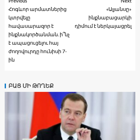
Previous
Next
Հոգևոր արմատներից
«Ալյանսը»
կտրվելը
ինքնաբացարկի
հավասարազոր է
դիմում է ներկայացրել
ինքնակործանման. ի՞նչ
է ապացուցելու հայ
ժողովուրդը հունիսի 7-
ին
ԲԱՑ ՄԻ ԹՈՂԵՔ