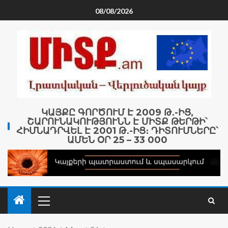
08/08/2026
ԿԱՅՔԸ ԳՈՐԾՈՒՄ Է 2009 Թ․-ԻՑ,
ՇԱՐՈՒՆԱԿՈՒԹՅՈՒՆՆ Է ՄԻՏՔ ԹԵՐԹԻ՝
ՀԻՄՆԱԴՐՎԵԼ Է 2001 Թ․-ԻՑ։ ԴԻՏՈՒՄՆԵՐԸ՝
ԱՄԵՆ ՕՐ 25 – 33 000