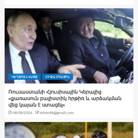
ԿԵՂՏՈՏ ԼՎԱՑՔ
ՄԻՋԱԶԳԱՅԻՆ
Ռուսաստանի Հյուսիսային Կերայից
«քառասուն բալիստիկ հրթիռ և արձակման
վեց կայան է ստացել»
08/08/2026
infomitk@gmail.com