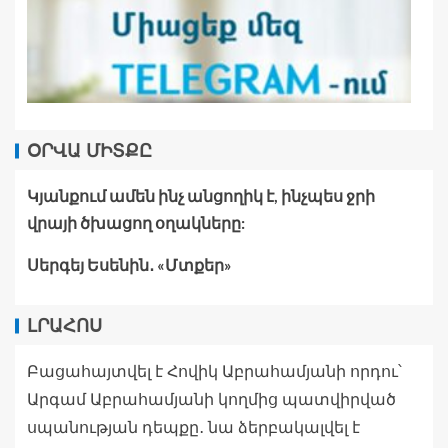
ՕՐՎԱ ՄԻՏՔԸ
Կյանքում ամեն ինչ անցողիկ է, ինչպես ջրի
վրայի ծխացող օղակները:
Սերգեյ Եսենին․ «Մտքեր»
ԼՐԱՀՈՍ
Բացահայտվել է Հովիկ Աբրահամյանի որդու՝
Արգամ Աբրահամյանի կողմից պատվիրված
սպանության դեպքը․ նա ձերբակալվել է