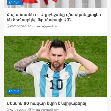
ԼՈՒՐԵՐ
Հայաստանն ու Ադրբեջանը վճռական քայլեր
են ձեռնարկել․ Ֆրանսիայի ԱԳՆ
08/08/2026
infomitk@gmail.com
ԼՈՒՐԵՐ
Մեսսին 80 հազար եվրո է նվիրաբերել
07/08/2026
infomitk@gmail.com