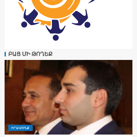
ԲԱՑ ՄԻ ԹՈՂԵՔ
ԻՐԱՎՈՒՆՔ