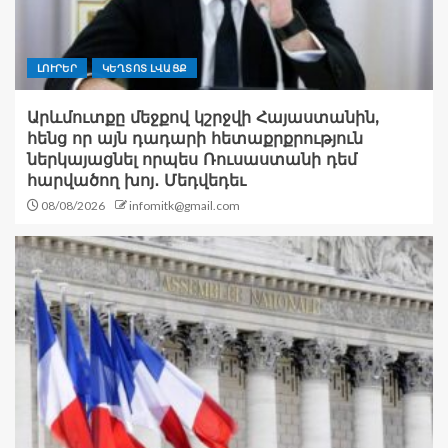
ԼՈՒՐԵՐ
ԿԵՂՏՈՏ ԼՎԱՑՔ
Արևմուտքը մեջքով կշրջվի Հայաստանին,
հենց որ այն դադարի հետաքրքրություն
ներկայացնել որպես Ռուսաստանի դեմ
հարվածող խոյ․ Մեդվեդեւ
08/08/2026
infomitk@gmail.com