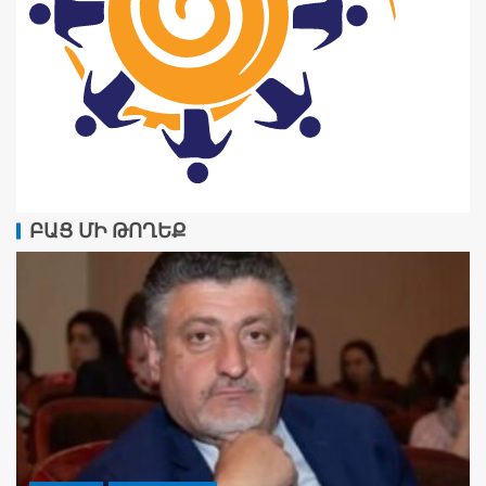
ԲԱՑ ՄԻ ԹՈՂԵՔ