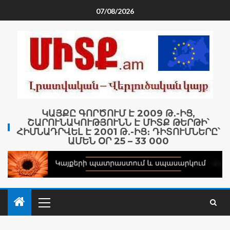
07/08/2026
ԿԱՅՔԸ ԳՈՐԾՈՒՄ Է 2009 Թ․-ԻՑ,
ՇԱՐՈՒՆԱԿՈՒԹՅՈՒՆՆ Է ՄԻՏՔ ԹԵՐԹԻ՝
ՀԻՄՆԱԴՐՎԵԼ Է 2001 Թ․-ԻՑ։ ԴԻՏՈՒՄՆԵՐԸ՝
ԱՄԵՆ ՕՐ 25 – 33 000