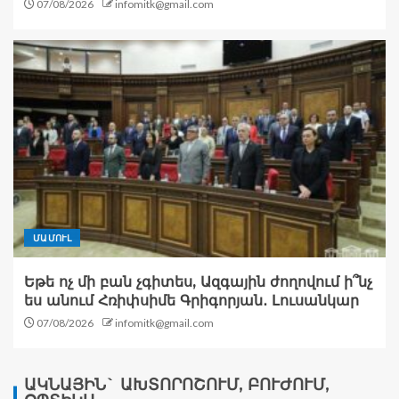
07/08/2026
infomitk@gmail.com
ՄԱՄՈՒԼ
Եթե ոչ մի բան չգիտես, Ազգային ժողովում ի՞նչ
ես անում Հռիփսիմե Գրիգորյան․ Լուսանկար
07/08/2026
infomitk@gmail.com
ԱԿՆԱՅԻՆ` ԱԽՏՈՐՈՇՈՒՄ, ԲՈՒԺՈՒՄ,