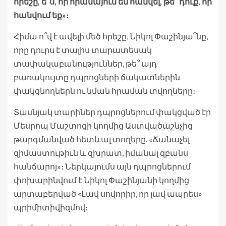
հրեշը, ե՞ս, որ հրամայում եմ հանվել, թե՞ դուք, որ
հանվում եք»։
Հիմա ո՞վ է ավելի մեծ հրեշը, Նիկոլ Փաշինյա՞նը,
որը դուրս է տալիս տարատեսակ
տափակաբանություններ, թե՞ այդ
բառակույտը դպրոցների ճակատներին
փակցնողներն ու նման հրաման տվողները։
Տասնյակ տարիներ դպրոցներում փակցված էր
Մեսրոպ Մաշտոցի կողմից Աստվածաշնչից
թարգմանված հետևալ տողերը. «Ճանաչել
զիմաստութիւն և զխրատ, իմանալ զբանս
հանճարոյ»։ Ներկայումս այն դպրոցներում
փոխարինվում է Նիկոլ Փաշինյանի կողմից
արտաբերված «Լավ սովորիր, որ լավ ապրես»
պրիմիտիվիզմով։