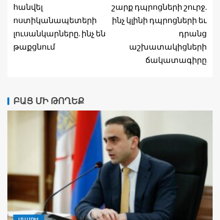
հանվել
շարք դպրոցների շուրջ.
ոստիկանապետերի
ինչ կլինի դպրոցների եւ
լուսանկարները. ինչ են
դրանց
թաքցնում
աշխատակիցների
ճակատագիրը
ԲԱՑ ՄԻ ԹՈՂԵՔ
ՄԱՄՈՒԼ