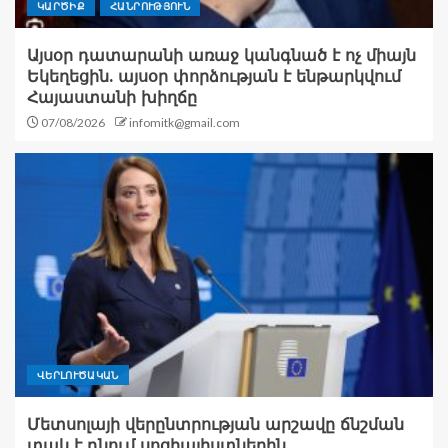
ԿԱՐԾԻՔ
ՀԱՆՐՈՒԹՅՈՒՆ
Այսօր դատարանի առաջ կանգնած է ոչ միայն
Եկեղեցին. այսօր փորձության է ենթարկվում
Հայաստանի խիղճը
07/08/2026
infomitk@gmail.com
ՎԵՐԼՈՒԾԱԿԱՆ
Մետսոլայի վերընտրության արշավը ճնշման
տակ է դնում սոցիալիստներին