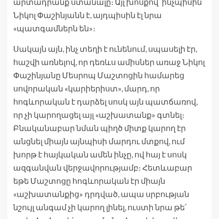
արտադրանք ստանալը։ Այլ խոսքով՝ ինչպիսին
Նիկոլ Փաշինյանն է, այդպիսին էլ նրա
«պատգամներն են»։
Սակայն այն, ինչ տեղի է ունենում, սպասելի էր,
հաշվի առնելով, որ դեռևս ամիսներ առաջ Նիկոլ
Փաշինյանը Մեսրոպ Մաշտոցին համարեց
սովորական «կարիերիստ», մարդ, որ
հոգևորական է դարձել սոսկ այն պատճառով,
որ չի կարողացել այլ «աշխատանք» գտնել։
Բնականաբար նման պիղծ միտք կարող էր
անցնել միայն այնպիսի մարդու մտքով, ում
խորթ է հայկական ամեն ինչը, ով հայ է սոսկ
ազգանվան վերջավորությամբ։ Հետևաբար
եթե Մաշտոցը հոգևորական էր միայն
«աշխատանքից» դրդված, ապա սրբության
նշույլ անգամ չի կարող լինել, ուստի նրա թե՛