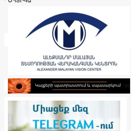
ՕՊՏԻԿԱ