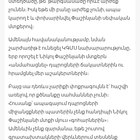
ստեղծածը, թե՛ թարգմանածը որևէ արժեք
չունեն։ Իսկ եթե մի բանը արժեք չունի, ապա
կարող է և փոխարինվել Փաշինյանի սեփական
մտքերով։
Ամենայն հավանականությամբ, նման
շարժառիթ է ունեցել ԿԳՄՍ նախարարությունը,
երբ որոշել է Նիկոլ Փաշինյանի մտքերն
«անմահացնել» դպրոցների ճակատներին ու
հրամցնել մեր աշակերտներին։
Բայց սա դեռևս չարիքի փոքրագույնն է՝ հաշվի
առելով, որ քծնանքը սահմաններ չունի։
Հուսանք՝ ապագայում դպրոցների
միջանցքների պատերին չենք հանդիպի Նիկոլ
Փաշինյանի մտքի մյուս «գոհարներին»։
Ամենևին չենք զարմանա, եթե շուտով
գրատախտակների վերևներում տեսնենք