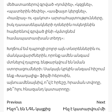
մեծատառերով գրված «դոմփել», «կզցնել»,
«պատերին ծեփել», «ասֆալտ կերցնել»,
«համբալ» ու «լակոտ» արտահայտությունները,
իսկ դասասենյակների դռներին ոսկեղենին
հայերենով գրված լինի «կմտցնեմ
համապատասխան տեղդ»։
Խղճում եմ դպրոցի բոլոր այն տնօրեններին ու
մանկավարժներին, որոնք ամեն անգամ
մտնելով դպրոց, ենթարկվում են նման
ստորացումների։ Սակայն կրկին անգամ հիշում
ենք «Խաղալիք» ֆիլմի հերոսին,
այնուամենայնիվ, ո՞վ է հրեշը, հրաման տվողը,
թե՞ հլու հնազանդ կատարողը։
Previous
Next
Ինչո՞ւ են ՆԳՆ կայքից
Ինչ է կատարվում մի