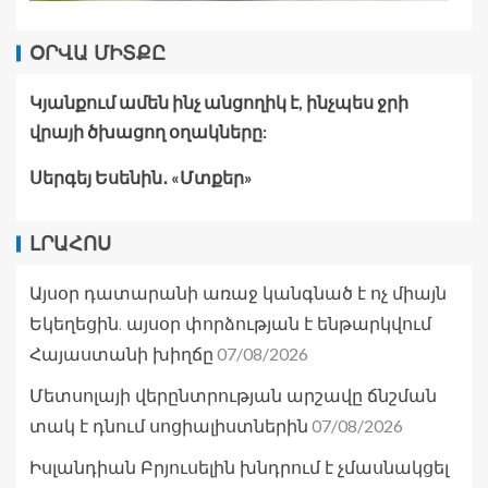
ՕՐՎԱ ՄԻՏՔԸ
Կյանքում ամեն ինչ անցողիկ է, ինչպես ջրի
վրայի ծխացող օղակները:
Սերգեյ Եսենին․ «Մտքեր»
ԼՐԱՀՈՍ
Այսօր դատարանի առաջ կանգնած է ոչ միայն
Եկեղեցին. այսօր փորձության է ենթարկվում
07/08/2026
Հայաստանի խիղճը
Մետսոլայի վերընտրության արշավը ճնշման
07/08/2026
տակ է դնում սոցիալիստներին
Իսլանդիան Բրյուսելին խնդրում է չմասնակցել