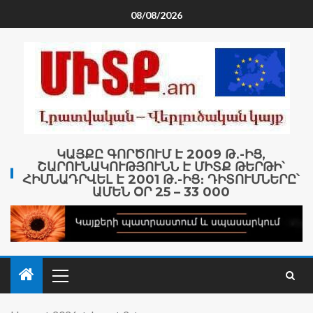
08/08/2026
ԿԱՅՔԸ ԳՈՐԾՈՒՄ Է 2009 Թ․-ԻՑ,
ՇԱՐՈՒՆԱԿՈՒԹՅՈՒՆՆ Է ՄԻՏՔ ԹԵՐԹԻ՝
ՀԻՄՆԱԴՐՎԵԼ Է 2001 Թ․-ԻՑ։ ԴԻՏՈՒՄՆԵՐԸ՝
ԱՄԵՆ ՕՐ 25 – 33 000