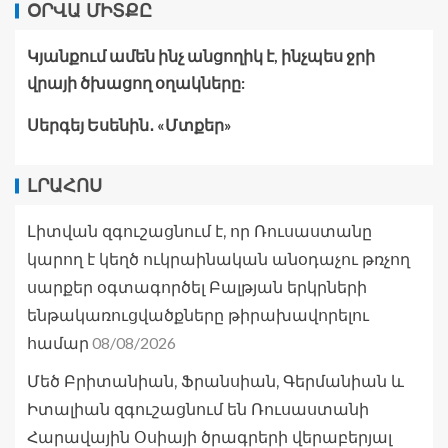
ՕՐՎԱ ՄԻՏՔԸ
Կյանքում ամեն ինչ անցողիկ է, ինչպես ջրի
վրայի ծխացող օղակները:
Սերգեյ Եսենին․ «Մտքեր»
ԼՐԱՀՈՍ
Լիտվան զգուշացնում է, որ Ռուսաստանը
կարող է կեղծ ուկրաինական անօդաչու թռչող
սարքեր օգտագործել Բալթյան երկրների
ենթակառուցվածքները թիրախավորելու
08/08/2026
համար
Մեծ Բրիտանիան, Ֆրանսիան, Գերմանիան և
Իտալիան զգուշացնում են Ռուսաստանի
Հարավային Օսիայի ծրագրերի վերաբերյալ