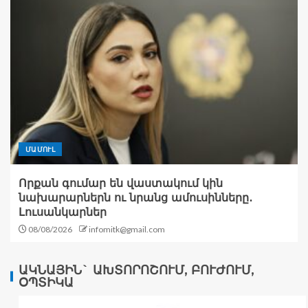
ՄԱՄՈՒԼ
Որքան գումար են վաստակում կին
նախարարներն ու նրանց ամուսինները․
Լուսանկարներ
08/08/2026
infomitk@gmail.com
ԱԿՆԱՅԻՆ` ԱԽՏՈՐՈՇՈՒՄ, ԲՈՒԺՈՒՄ,
ՕՊՏԻԿԱ