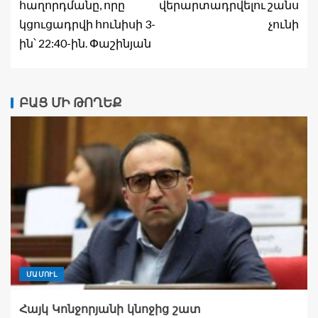
հաղորդմանը, որը
վերարտադրվելու շանս
կցուցադրվի հունիսի 3-
չունի
ին՝ 22:40-ին. Փաշինյան
ԲԱՑ ՄԻ ԹՈՂԵՔ
ՄԱՄՈՒԼ
Հայկ Կոնջորյանի կնոջից շատ