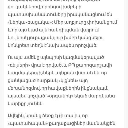
ցուցակներով, որոնցով խմբերի
պատասխանատուները իրականացնում են
«ներկա-բացակա»: Մեր աղբյուրը փոխանցում
է, որ այս կամ այն հանդիպման վայրում
նույնիսկ յուրաքանչյուր խմբի կանգնելու
կոնկրետ տեղն է նախապես որոշված:
Ու այս ամենը այնպիսի կազմակերպված
«ռելսերի» վրա է դրված, և ՔՊ քարոզարշավի
կազմակերպիչներն այնքան վստահ են, որ
ցանկացած հարթակ «կլցնեն» այդ
մեխանիզմով, որ հավաքներին ինքնակամ,
այսպես կոչված՝ «օրգանիկ» եկած մարդկանց
կարիքը չունեն:
Ավելին, նրանց ձեռք էլ չի տալիս, որ
«պատահական» քաղաքացիներ մասնակցեն,