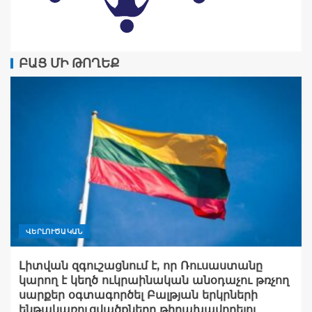
ԲԱՑ ՄԻ ԹՈՂԵՔ
ՎԵՐԼՈՒԾԱԿԱՆ
Լիտվան զգուշացնում է, որ Ռուսաստանը
կարող է կեղծ ուկրաինական անօդաչու թռչող
սարքեր օգտագործել Բալթյան երկրների
ենթակառուցվածքները թիրախավորելու