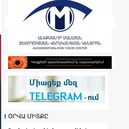
ՕՐՎԱ ՄԻՏՔԸ