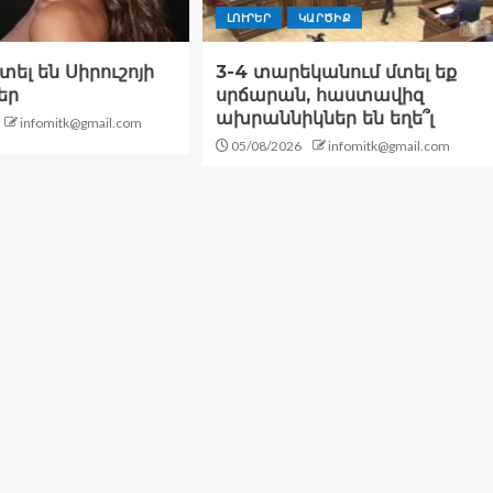
ԼՈՒՐԵՐ
ԿԱՐԾԻՔ
ել են Սիրուշոյի
3-4 տարեկանում մտել եք
եր
սրճարան, հաստավիզ
ախրաննիկներ են եղե՞լ
infomitk@gmail.com
05/08/2026
infomitk@gmail.com