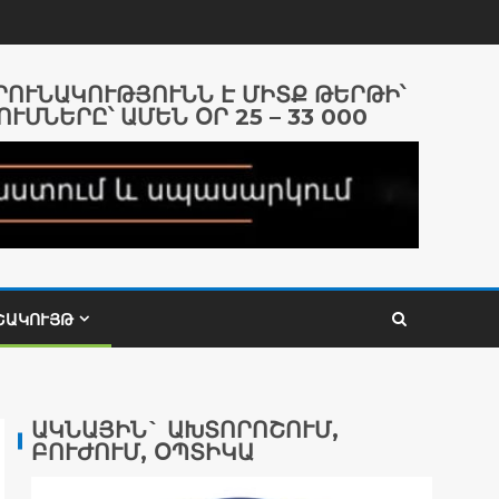
ԱՐՈՒՆԱԿՈՒԹՅՈՒՆՆ Է ՄԻՏՔ ԹԵՐԹԻ՝
ՈՒՄՆԵՐԸ՝ ԱՄԵՆ ՕՐ 25 – 33 000
ՇԱԿՈՒՅԹ
ԱԿՆԱՅԻՆ` ԱԽՏՈՐՈՇՈՒՄ,
ԲՈՒԺՈՒՄ, ՕՊՏԻԿԱ