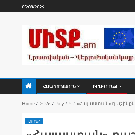
05/08/2026
ՀԱՆՐՈՒԹՅՈՒՆ
ԻՐԱՎՈՒՆՔ
Home
2026
July
5
«Հայաստան» դաշինքն 
ԼՈՒՐԵՐ