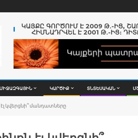
ԿԱՅՔԸ ԳՈՐԾՈՒՄ Է 2009 Թ․-ԻՑ, Շ
ՀԻՄՆԱԴՐՎԵԼ Է 2001 Թ․-ԻՑ։ ԴԻՏ
ՄԻՋԱԶԳԱՅԻՆ
ԿԱՐԾԻՔ
ՏՆՏԵՍԱԿԱՆ
Մ
էլ կվերցնի՞ մանդատները