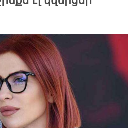
նքն էլ կվերցնի՞