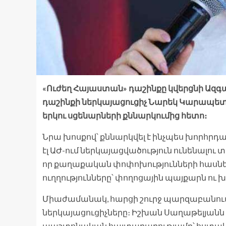
«Ուժեղ Հայաստան» դաշինքը կվերցնի Ազգա
դաշինքի ներկայացուցիչ Նարեկ Կարապետյան
երկու սցենարների քննարկումից հետո։
Նրա խոսքով՝ քննարկվել է ինչպես խորհրդա
էլ ԱԺ-ում ներկայացվածություն ունենալու
որ քաղաքական փոփոխությունների հասնե
ուղղությունները՝ փողոցային պայքարն ու 
Միաժամանակ, հարցի շուրջ պարզաբանում
ներկայացուցիչները։ Իշխան Սաղաթելյանն ո
պաշտոնական հայտարարությամբ՝ հստակեց