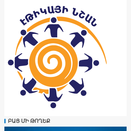
ԲԱՑ ՄԻ ԹՈՂԵՔ