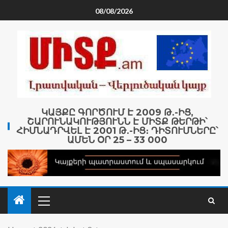
08/08/2026
ԿԱՅՔԸ ԳՈՐԾՈՒՄ Է 2009 Թ․-ԻՑ,
ՇԱՐՈՒՆԱԿՈՒԹՅՈՒՆՆ Է ՄԻՏՔ ԹԵՐԹԻ՝
ՀԻՄՆԱԴՐՎԵԼ Է 2001 Թ․-ԻՑ։ ԴԻՏՈՒՄՆԵՐԸ՝
ԱՄԵՆ ՕՐ 25 – 33 000