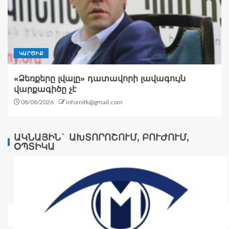
ԿԱՐԾԻՔ
«Ձեռքերը լվալը» դատավորի լավագույն
վարքագիծը չէ
08/08/2026
infomitk@gmail.com
ԱԿՆԱՅԻՆ` ԱԽՏՈՐՈՇՈՒՄ, ԲՈՒԺՈՒՄ,
ՕՊՏԻԿԱ