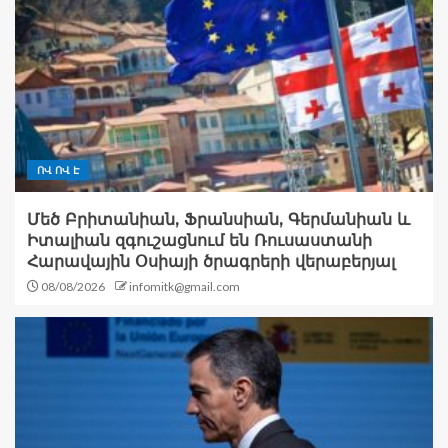
ՈՎ ՈՎ Է
Մեծ Բրիտանիան, Ֆրանսիան, Գերմանիան և
Իտալիան զգուշացնում են Ռուսաստանի
Հարավային Օսիայի ծրագրերի վերաբերյալ
08/08/2026
infomitk@gmail.com