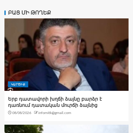
ԲԱՑ ՄԻ ԹՈՂԵՔ
ԿԱՐԾԻՔ
Երբ դատավորի խղճի ձայնը բարձր է
դառնում դատական մուրճի ձայնից
08/08/2026
infomitk@gmail.com