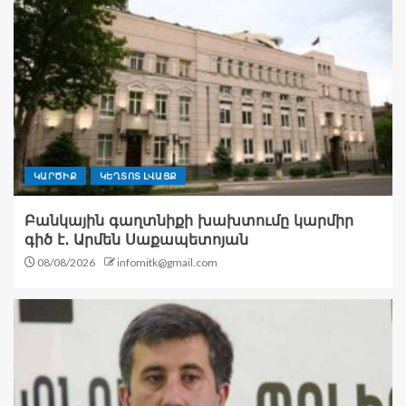
ԿԱՐԾԻՔ
ԿԵՂՏՈՏ ԼՎԱՑՔ
Բանկային գաղտնիքի խախտումը կարմիր
գիծ է․ Արմեն Սաքապետոյան
08/08/2026
infomitk@gmail.com