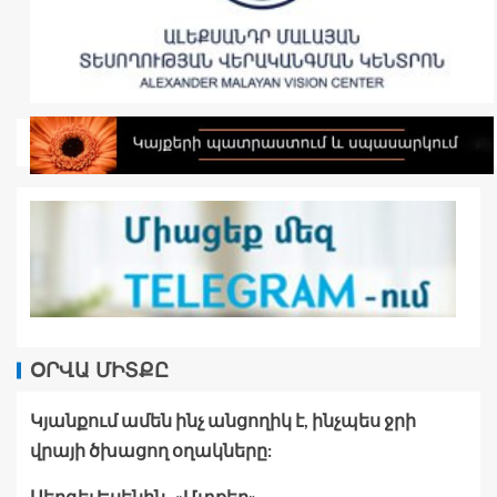
ՕՐՎԱ ՄԻՏՔԸ
Կյանքում ամեն ինչ անցողիկ է, ինչպես ջրի
վրայի ծխացող օղակները:
Սերգեյ Եսենին․ «Մտքեր»