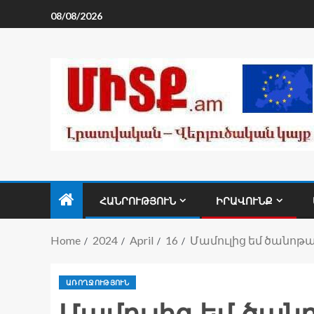
08/08/2026
ՀԱՆՐՈՒԹՅՈՒՆ
ԻՐԱՎՈՒՆՔ
Home
2024
April
16
Մամուլից եմ ծանոթա
ԱՌՈՂՋՈՒԹՅՈՒՆ