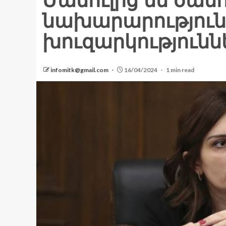
Մամուլից եմ ծան
նախարարություն
խուզարկությունն
infomitk@gmail.com
16/04/2024
1 min read