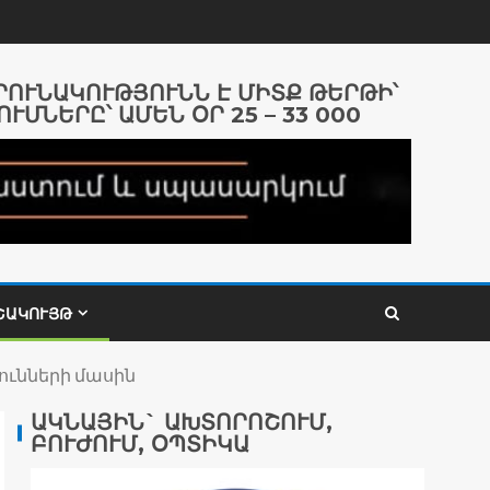
ԱՐՈՒՆԱԿՈՒԹՅՈՒՆՆ Է ՄԻՏՔ ԹԵՐԹԻ՝
ՈՒՄՆԵՐԸ՝ ԱՄԵՆ ՕՐ 25 – 33 000
ՇԱԿՈՒՅԹ
ունների մասին
ԱԿՆԱՅԻՆ` ԱԽՏՈՐՈՇՈՒՄ,
ԲՈՒԺՈՒՄ, ՕՊՏԻԿԱ