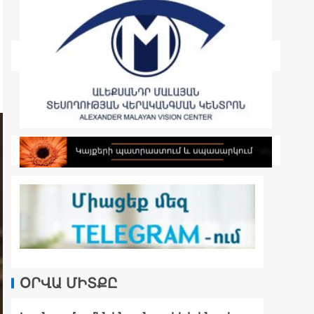
ՕՐՎԱ ՄԻՏՔԸ