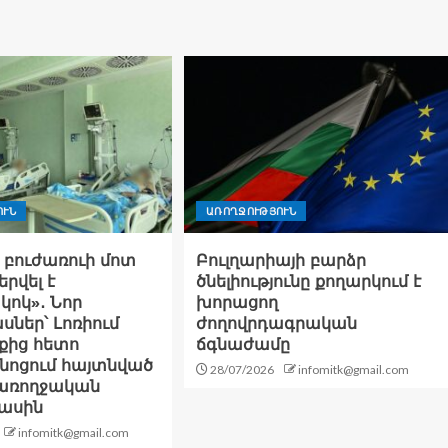
ՈՒՆ
ԱՌՈՂՋՈՒԹՅՈՒՆ
 բուժառուի մոտ
Բուլղարիայի բարձր
րվել է
ծնելիությունը քողարկում է
ոկ»․ Նոր
խորացող
ներ՝ Լոռիում
ժողովրդագրական
քից հետո
ճգնաժամը
նոցում հայտնված
28/07/2026
infomitk@gmail.com
առողջական
մասին
infomitk@gmail.com