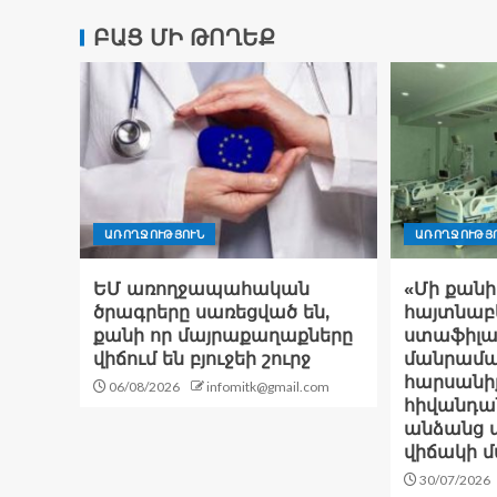
ԲԱՑ ՄԻ ԹՈՂԵՔ
ԱՌՈՂՋՈՒԹՅՈՒՆ
ԱՌՈՂՋՈՒԹՅ
ԵՄ առողջապահական
«Մի քանի
ծրագրերը սառեցված են,
հայտնաբե
քանի որ մայրաքաղաքները
ստաֆիլակ
վիճում են բյուջեի շուրջ
մանրամաս
հարսանի
06/08/2026
infomitk@gmail.com
հիվանդա
անձանց 
վիճակի 
30/07/2026