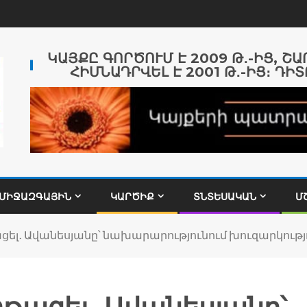
ԿԱՅՔԸ ԳՈՐԾՈՒՄ Է 2009 Թ․-ԻՑ, Շ
ՀԻՄՆԱԴՐՎԵԼ Է 2001 Թ․-ԻՑ։ ԴԻՏ
ՄԻՋԱԶԳԱՅԻՆ
ԿԱՐԾԻՔ
ՏՆՏԵՍԱԿԱՆ
Մ
ցել․ Ավանեսյանը՝ նախարարությունում խուզարկությ