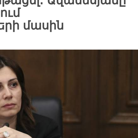
ոթացել․ Ավանեսյանը՝
ում
երի մասին