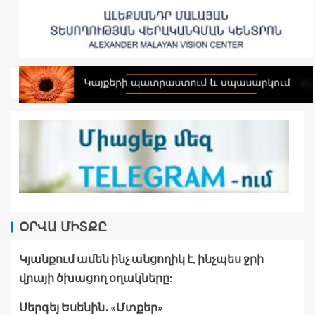
ՕՐՎԱ ՄԻՏՔԸ
Կյանքում ամեն ինչ անցողիկ է, ինչպես ջրի
վրայի ծխացող օղակները:
Սերգեյ Եսենին․ «Մտքեր»