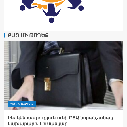
ԲԱՑ ՄԻ ԹՈՂԵՔ
ՊԱՇՏՈՆԱԿԱՆ
Ինչ կենսագրություն ունի ԲՏԱ նորանշանակ
նախարարը. Լուսանկար