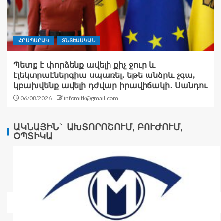
ՀՐԱՊԱՐԱԿ
ՏՆՏԵՍԱԿԱՆ
Պետք է փորձենք ավելի քիչ ջուր և
էլեկտրաէներգիա սպառել․ եթե անձրև չգա,
կբախվենք ավելի դժվար իրավիճակի․ Սանդու
06/08/2026
infomitk@gmail.com
ԱԿՆԱՅԻՆ` ԱԽՏՈՐՈՇՈՒՄ, ԲՈՒԺՈՒՄ,
ՕՊՏԻԿԱ