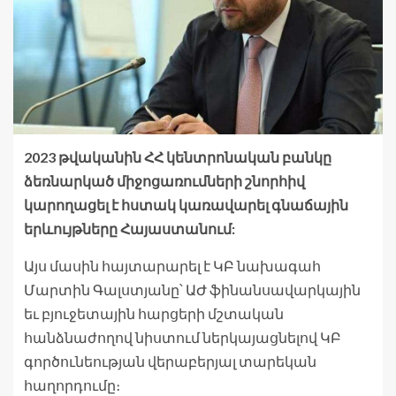
2023 թվականին ՀՀ կենտրոնական բանկը
ձեռնարկած միջոցառումների շնորհիվ
կարողացել է հստակ կառավարել գնաճային
երևույթները Հայաստանում:
Այս մասին հայտարարել է ԿԲ նախագահ
Մարտին Գալստյանը՝ ԱԺ ֆինանսավարկային
եւ բյուջետային հարցերի մշտական
հանձնաժողով նիստում ներկայացնելով ԿԲ
գործունեության վերաբերյալ տարեկան
հաղորդումը։