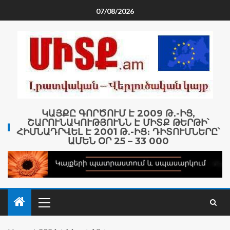
07/08/2026
ԿԱՅՔԸ ԳՈՐԾՈՒՄ Է 2009 Թ․-ԻՑ,
ՇԱՐՈՒՆԱԿՈՒԹՅՈՒՆՆ Է ՄԻՏՔ ԹԵՐԹԻ՝
ՀԻՄՆԱԴՐՎԵԼ Է 2001 Թ․-ԻՑ։ ԴԻՏՈՒՄՆԵՐԸ՝
ԱՄԵՆ ՕՐ 25 – 33 000