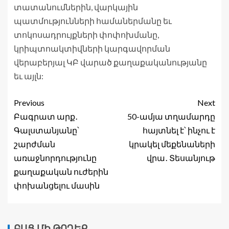
տատանումներին, վարկային
պատմությունների համաներմանը եւ
տոկոսադրույքների փոփոխմանը,
կրիպտոակտիվների կարգավորման
վերաբերյալ ԿԲ վարած քաղաքականությանը
եւ այլն:
Previous
Next
Բագրատ արք․
50-ամյա տղամարդը
Գալստանյանը՝
հայտնել է՝ ինչու է
շարժման
կրակել մեքենաների
առաջնորդությունը
վրա․ Տեսանյութ
քաղաքական ուժերին
փոխանցելու մասին
ԲԱՑ ՄԻ ԹՈՂԵՔ