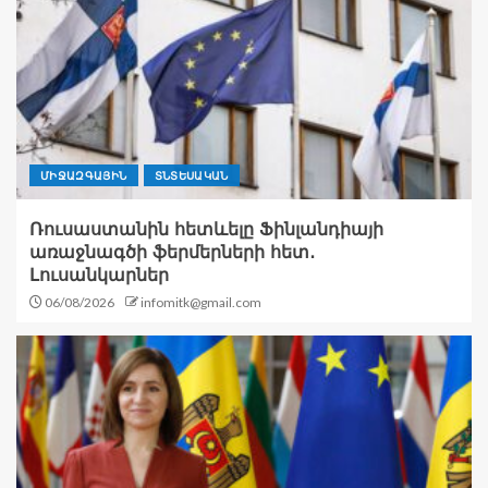
ՄԻՋԱԶԳԱՅԻՆ
ՏՆՏԵՍԱԿԱՆ
Ռուսաստանին հետևելը Ֆինլանդիայի
առաջնագծի ֆերմերների հետ․
Լուսանկարներ
06/08/2026
infomitk@gmail.com