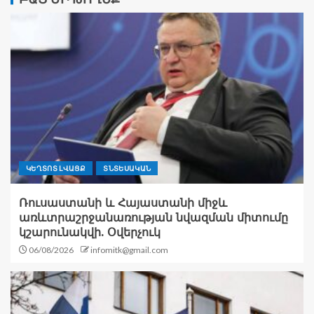
ԿԵՂՏՈՏ ԼՎԱՑՔ
ՏՆՏԵՍԱԿԱՆ
Ռուսաստանի և Հայաստանի միջև
առևտրաշրջանառության նվազման միտումը
կշարունակվի. Օվերչուկ
06/08/2026
infomitk@gmail.com