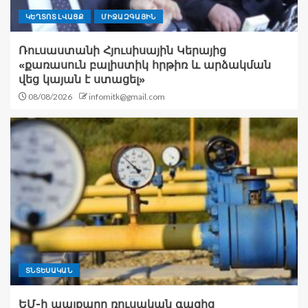
ԿԵՂՏՈՏ ԼՎԱՑՔ
ՄԻՋԱԶԳԱՅԻՆ
Ռուսաստանի Հյուսիսային Կերայից
«քառասուն բալիստիկ հրթիռ և արձակման
վեց կայան է ստացել»
08/08/2026
infomitk@gmail.com
ՏՆՏԵՍԱԿԱՆ
ԵՄ-ի պայքարը ռուսական գազից