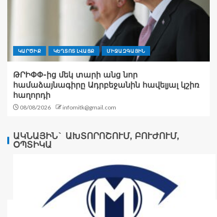
ԿԱՐԾԻՔ
ԿԵՂՏՈՏ ԼՎԱՑՔ
ՄԻՋԱԶԳԱՅԻՆ
ԹՐԻՓՓ-ից մեկ տարի անց նոր
համաձայնագիրը Ադրբեջանին հավելյալ կշիռ
հաղորդի
08/08/2026
infomitk@gmail.com
ԱԿՆԱՅԻՆ` ԱԽՏՈՐՈՇՈՒՄ, ԲՈՒԺՈՒՄ,
ՕՊՏԻԿԱ