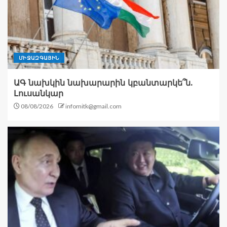
ՄԻՋԱԶԳԱՅԻՆ
ԱԳ նախկին նախարարին կբանտարկե՞ն.
Լուսանկար
08/08/2026
infomitk@gmail.com