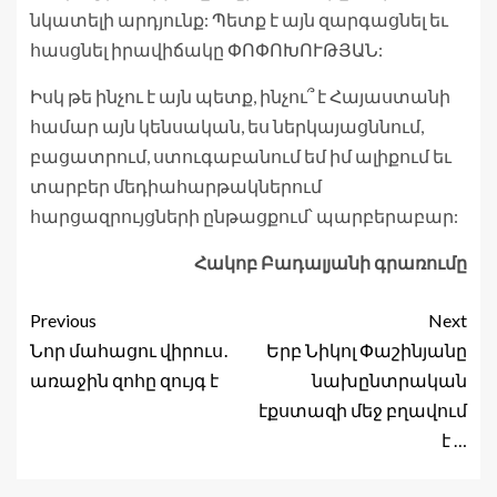
նկատելի արդյունք: Պետք է այն զարգացնել եւ
հասցնել իրավիճակը ՓՈՓՈԽՈՒԹՅԱՆ:
Իսկ թե ինչու է այն պետք, ինչու՞ է Հայաստանի
համար այն կենսական, ես ներկայացննում,
բացատրում, ստուգաբանում եմ իմ ալիքում եւ
տարբեր մեդիահարթակներում
հարցազրույցների ընթացքում՝ պարբերաբար:
Հակոբ Բադալյանի գրառումը
Previous
Next
Նոր մահացու վիրուս․
Երբ Նիկոլ Փաշինյանը
առաջին զոհը զույգ է
նախընտրական
էքստազի մեջ բղավում
է …