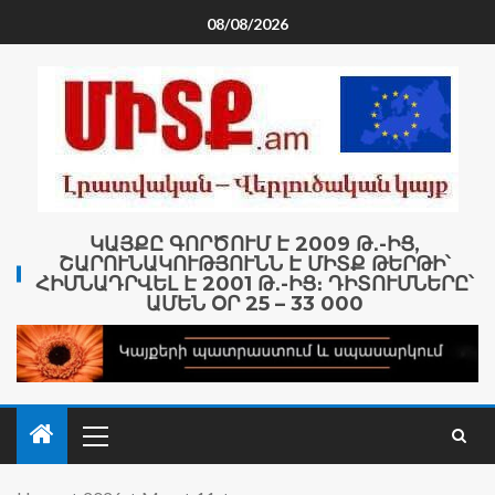
08/08/2026
ԿԱՅՔԸ ԳՈՐԾՈՒՄ Է 2009 Թ․-ԻՑ,
ՇԱՐՈՒՆԱԿՈՒԹՅՈՒՆՆ Է ՄԻՏՔ ԹԵՐԹԻ՝
ՀԻՄՆԱԴՐՎԵԼ Է 2001 Թ․-ԻՑ։ ԴԻՏՈՒՄՆԵՐԸ՝
ԱՄԵՆ ՕՐ 25 – 33 000