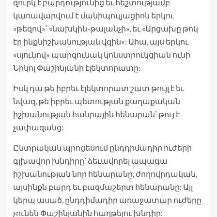
զուրկ է բարդությունից եւ հեշտությամբ
կառավարվում է մանիպուլյացիոն երկու
«թեզով»՝ «նախկին-թալանչի», եւ «Արցախը թոկ
էր ինքնիշխանության վզին»: Ահա, այս երկու
«սյունով» պարզունակ կոնստրուկցիան ունի
Նիկոլ Փաշինյանի էլեկտորատը:
Իսկ դա թե իբրեւ էլեկտորատ շատ թույլ է եւ
նվազ, թե իբրեւ պետության քաղաքական
իշխանության հանրային հենարան՝ թույ է
չափազանց:
Ընտրական պրոցեսում ընդդիմադիր ուժերի
գլխավոր խնդիրը՝ ձեւավորել ապագա
իշխանության նոր հենարանը, ժողովրդական,
այսինքն բարդ եւ բազմաշերտ հենարանը: Այլ
կերպ ասած, ընդդիմադիր առաջատար ուժերը
չունեն Փաշինյանին հաղթելու խնդիր: