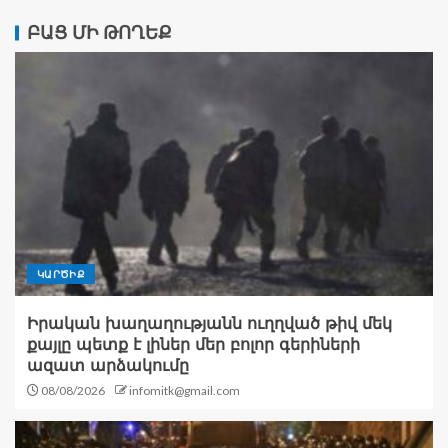
ԲԱՑ ՄԻ ԹՈՂԵՔ
ԿԱՐԾԻՔ
Իրական խաղաղությանն ուղղված թիվ մեկ
քայլը պետք է լիներ մեր բոլոր գերիների
ազատ արձակումը
08/08/2026
infomitk@gmail.com