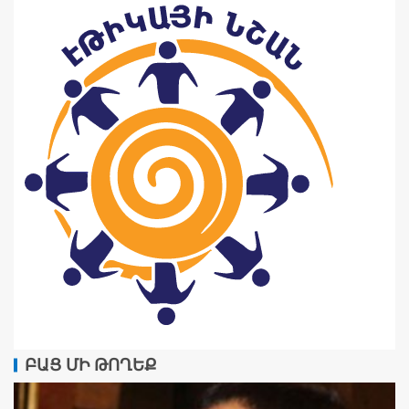
ԲԱՑ ՄԻ ԹՈՂԵՔ