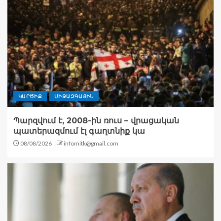
ԿԱՐԾԻՔ
ՄԻՋԱԶԳԱՅԻՆ
Պարզվում է, 2008-ին ռուս – վրացական
պատերազմում էլ գաղտնիք կա
08/08/2026
infomitk@gmail.com