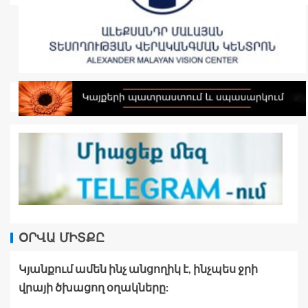
ՕՐՎԱ ՄԻՏՔԸ
Կյանքում ամեն ինչ անցողիկ է, ինչպես ջրի
վրայի ծխացող օղակները: