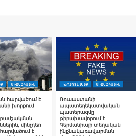
ՑՔ
ՄԻՋԱԶԳԱՅԻՆ
ԿԵՂՏՈՏ ԼՎԱՑՔ
ՄԻՋԱԶԳԱՅԻՆ
ն հարվածում է
Ռուսաստանի
անի խորքում
ապատեղեկատվական
պատերազմը
րամշակման
թիրախավորում է
ներին, մինչդեռ
Գերմանիայի տեղական
հարվածում է
ինքնակառավարման