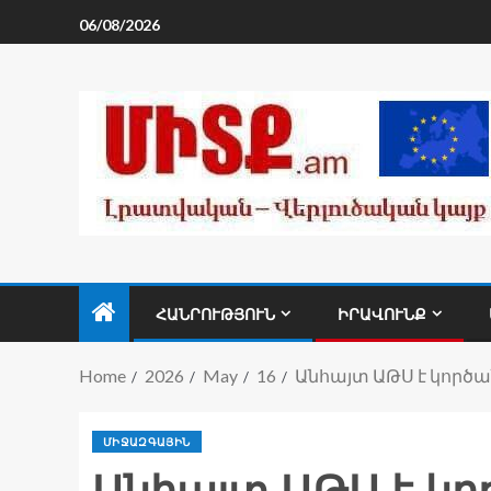
06/08/2026
ՀԱՆՐՈՒԹՅՈՒՆ
ԻՐԱՎՈՒՆՔ
Home
2026
May
16
Անհայտ ԱԹՍ է կործա
ՄԻՋԱԶԳԱՅԻՆ