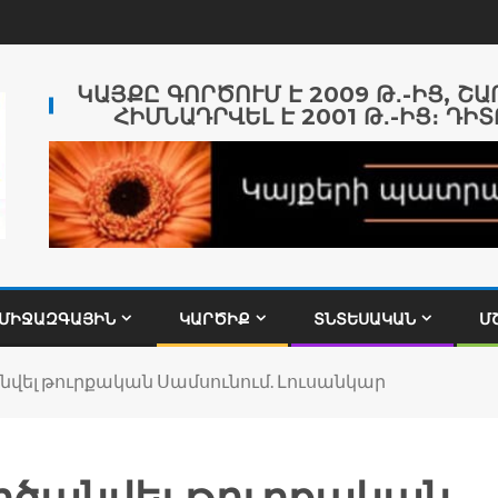
ԿԱՅՔԸ ԳՈՐԾՈՒՄ Է 2009 Թ․-ԻՑ, Շ
ՀԻՄՆԱԴՐՎԵԼ Է 2001 Թ․-ԻՑ։ ԴԻՏ
ՄԻՋԱԶԳԱՅԻՆ
ԿԱՐԾԻՔ
ՏՆՏԵՍԱԿԱՆ
Մ
նվել թուրքական Սամսունում. Լուսանկար