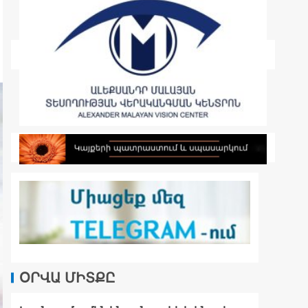
ՕՐՎԱ ՄԻՏՔԸ