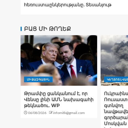
հեռուստաընկերությանը․ Տեսանյութ
ԲԱՑ ՄԻ ԹՈՂԵՔ
ՄԻՋԱԶԳԱՅԻՆ
ԿԵՂՏՈՏ ԼՎԱ
Թրամփը ցանկանում է, որ
Ուկրաինա
Վենսը լինի ԱՄՆ նախագահի
Ռուսաստ
թեկնածու․ WP
գտնվող
նավթավե
06/08/2026
infomitk@gmail.com
գործարան
Մոսկվան 