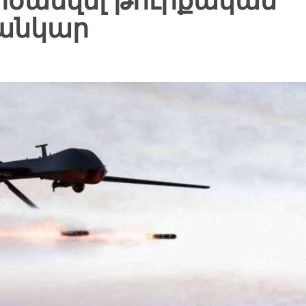
րծանվել թուրքական
սանկար