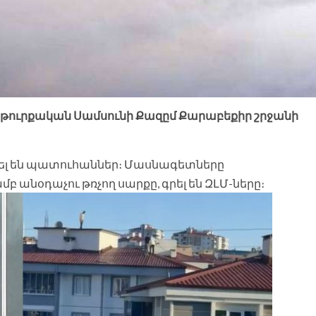
լ թուրքական Սամսունի Քազըմ Քարաբեքիր շրջանի
րվել են պատուհաններ։ Մասնագետները
մբ անօդաչու թռչող սարքը, գրել են ԶԼՄ-ները։