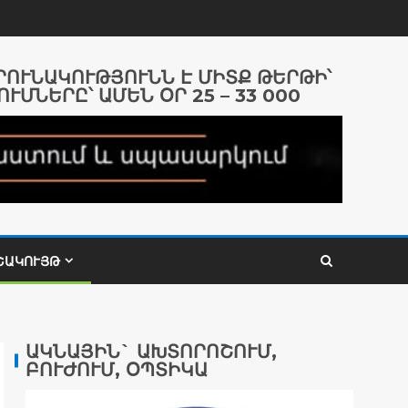
ԱՐՈՒՆԱԿՈՒԹՅՈՒՆՆ Է ՄԻՏՔ ԹԵՐԹԻ՝
ՈՒՄՆԵՐԸ՝ ԱՄԵՆ ՕՐ 25 – 33 000
ՇԱԿՈՒՅԹ
ԱԿՆԱՅԻՆ` ԱԽՏՈՐՈՇՈՒՄ,
ԲՈՒԺՈՒՄ, ՕՊՏԻԿԱ