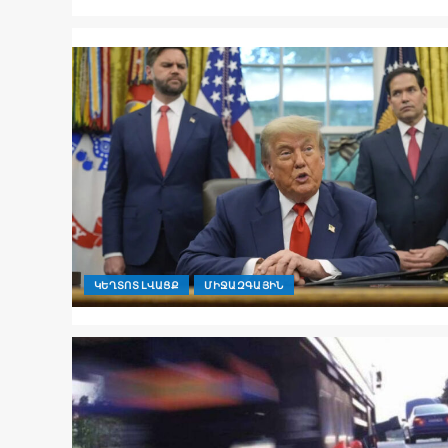
ԿԵՂՏՈՏ ԼՎԱՑՔ
ՄԻՋԱԶԳԱՅԻՆ