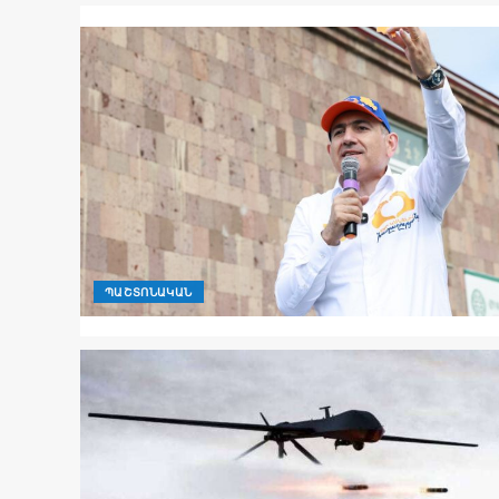
ՊԱՇՏՈՆԱԿԱՆ