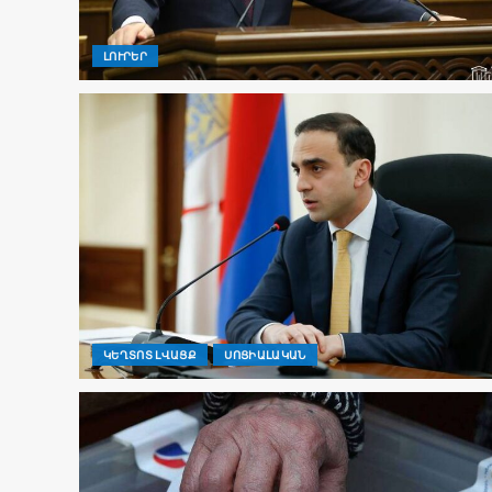
ԼՈՒՐԵՐ
ԿԵՂՏՈՏ ԼՎԱՑՔ
ՍՈՑԻԱԼԱԿԱՆ