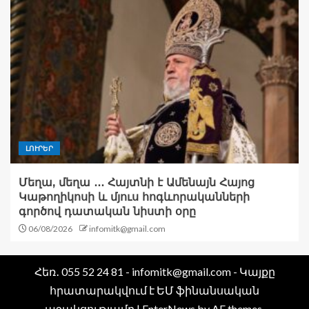
ԼՈՒՐԵՐ
Մեղա, մեղա ․․․ Հայտնի է Ամենայն Հայոց
Կաթողիկոսի և մյուս հոգևորականների
գործով դատական նիստի օրը
06/08/2026
infomitk@gmail.com
Հեռ․ 055 52 24 81 - infomitk@gmail.com - Կայքը
հրատարակվում է ԵՄ ֆինանսական
աջակցությամբ
|
EnterNews
by AF themes.