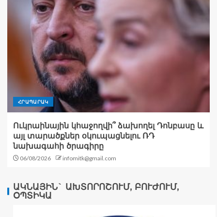
ՀՐԱՊԱՐԱԿ
Ուկրաինային կհաջողվի՞ ձախողել Դոնբասը և
այլ տարածքներ օկուպացնելու ՌԴ
նախագահի ծրագիրը
06/08/2026
infomitk@gmail.com
ԱԿՆԱՅԻՆ` ԱԽՏՈՐՈՇՈՒՄ, ԲՈՒԺՈՒՄ,
ՕՊՏԻԿԱ