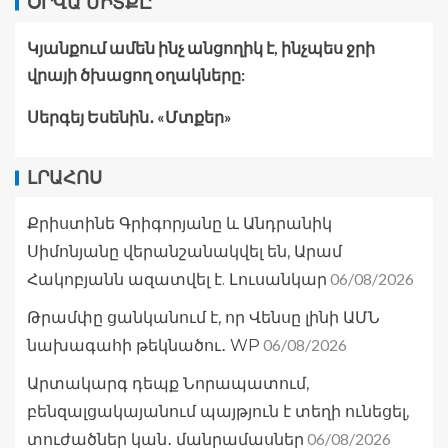
ՕՐՎԱ ՄԻՏՔԸ
Կյանքում ամեն ինչ անցողիկ է, ինչպես ջրի
վրայի ծխացող օղակները:
Սերգեյ Եսենին․ «Մտքեր»
ԼՐԱՀՈՍ
Քրիստինե Գրիգորյանը և Անդրանիկ
Սիմոնյանը վերանշանակվել են, Արամ
06/08/2026
Հակոբյանն ազատվել է. Լուսանկար
Թրամփը ցանկանում է, որ Վենսը լինի ԱՄՆ
06/08/2026
նախագահի թեկնածու․ WP
Արտակարգ դեպք Նորապատում,
բենզալցակայանում պայթյուն է տեղի ունեցել,
06/08/2026
տուժածներ կան․ մանրամասներ