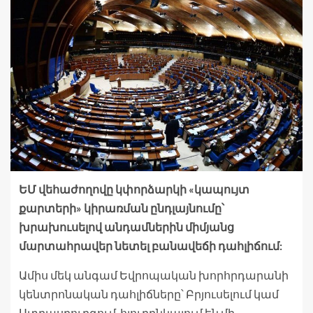
ԵՄ վեհաժողովը կփորձարկի «կապույտ
քարտերի» կիրառման ընդլայնումը՝
խրախուսելով անդամներին միմյանց
մարտահրավեր նետել բանավեճի դահլիճում:
Ամիս մեկ անգամ Եվրոպական խորհրդարանի
կենտրոնական դահլիճները՝ Բրյուսելում կամ
Ստրասբուրգում, հյուրընկալում են մի