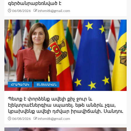
գերծանրաբեռնված է
06/08/2026
infomitk@gmail.com
ՀՐԱՊԱՐԱԿ
ՏՆՏԵՍԱԿԱՆ
Պետք է փորձենք ավելի քիչ ջուր և
էլեկտրաէներգիա սպառել․ եթե անձրև չգա,
կբախվենք ավելի դժվար իրավիճակի․ Սանդու
06/08/2026
infomitk@gmail.com