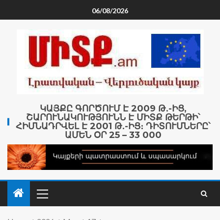
06/08/2026
ԿԱՅՔԸ ԳՈՐԾՈՒՄ Է 2009 Թ․-ԻՑ,
ՇԱՐՈՒՆԱԿՈՒԹՅՈՒՆՆ Է ՄԻՏՔ ԹԵՐԹԻ՝
ՀԻՄՆԱԴՐՎԵԼ Է 2001 Թ․-ԻՑ։ ԴԻՏՈՒՄՆԵՐԸ՝
ԱՄԵՆ ՕՐ 25 – 33 000