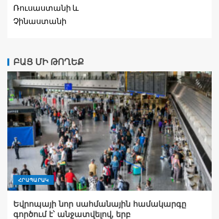
Ռուսաստանի և
Չինաստանի
ԲԱՑ ՄԻ ԹՈՂԵՔ
ՀՐԱՊԱՐԱԿ
Եվրոպայի նոր սահմանային համակարգը
գործում է՝ անջատվելով, երբ