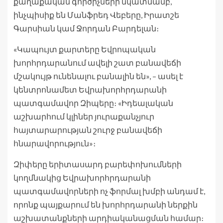
քաղաքական գործիչների նկատմամբ,
ինչպիսիք են Մանֆրեդ Վեբերը, Իրատշե
Գարսիան կամ Ջորդան Բարդելան։
«Կապույտ քարտերը Եվրոպական
խորհրդարանում ավելի շատ բանավեճի
մշակույթ ունենալու բանալին են», – ասել է
կենտրոնամետ Եվրախորհրդարանի
պատգամավոր Զիպերը։ «Իդեալական
աշխարհում կլիներ յուրաքանչյուր
հայտարարության շուրջ բանավեճի
հնարավորություն»։
Զիփերը երիտասարդ բարեփոխումների
կողմնակից Եվրախորհրդարանի
պատգամավորների ոչ ֆորմալ խմբի անդամ է,
որոնք պայքարում են խորհրդարանի ներքին
աշխատանքների արդիականացման համար։