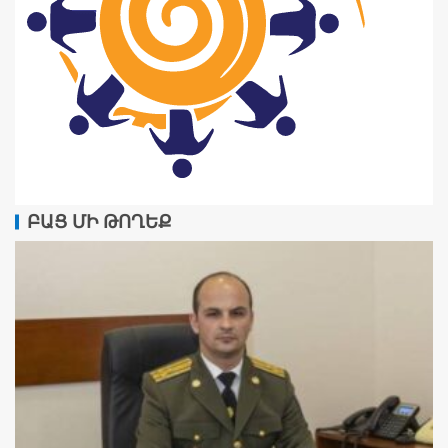
ԲԱՑ ՄԻ ԹՈՂԵՔ