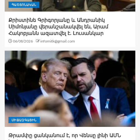
ՊԱՇՏՈՆԱԿԱՆ
Քրիստինե Գրիգորյանը և Անդրանիկ
Սիմոնյանը վերանշանակվել են, Արամ
Հակոբյանն ազատվել է. Լուսանկար
06/08/2026
infomitk@gmail.com
ՄԻՋԱԶԳԱՅԻՆ
Թրամփը ցանկանում է, որ Վենսը լինի ԱՄՆ