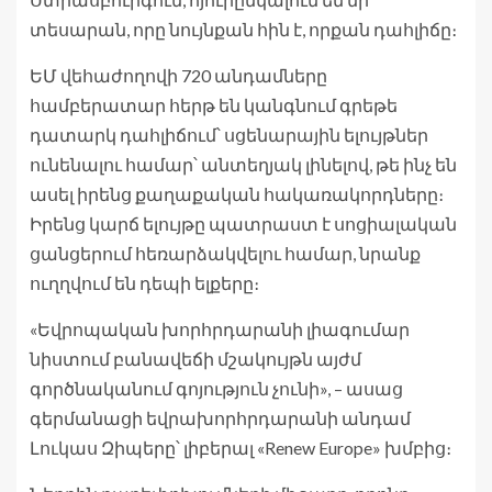
տեսարան, որը նույնքան հին է, որքան դահլիճը։
ԵՄ վեհաժողովի 720 անդամները
համբերատար հերթ են կանգնում գրեթե
դատարկ դահլիճում՝ սցենարային ելույթներ
ունենալու համար՝ անտեղյակ լինելով, թե ինչ են
ասել իրենց քաղաքական հակառակորդները։
Իրենց կարճ ելույթը պատրաստ է սոցիալական
ցանցերում հեռարձակվելու համար, նրանք
ուղղվում են դեպի ելքերը։
«Եվրոպական խորհրդարանի լիագումար
նիստում բանավեճի մշակույթն այժմ
գործնականում գոյություն չունի», – ասաց
գերմանացի եվրախորհրդարանի անդամ
Լուկաս Զիպերը՝ լիբերալ «Renew Europe» խմբից։