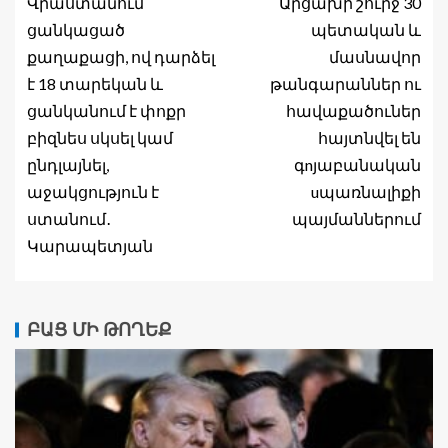
Վրաստանում
Արցախի շուրջ 30
ցանկացած
պետական և
քաղաքացի, ով դարձել
մասնավոր
է 18 տարեկան և
թանգարաններ ու
ցանկանում է փոքր
հավաքածուներ
բիզնես սկսել կամ
հայտնվել են
ընդլայնել,
գnյաբանական
աջակցություն է
uպառնալիքի
ստանում․
պայմաններում
Կարապետյան
ԲԱՑ ՄԻ ԹՈՂԵՔ