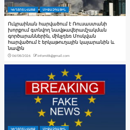
ԿԵՂՏՈՏ ԼՎԱՑՔ
ՄԻՋԱԶԳԱՅԻՆ
Ուկրաինան հարվածում է Ռուսաստանի
խորքում գտնվող նավթավերամշակման
գործարաններին, մինչդեռ Մոսկվան
հարվածում է երկաթուղային կայարանին և
նավին
06/08/2026
infomitk@gmail.com
ԿԵՂՏՈՏ ԼՎԱՑՔ
ՄԻՋԱԶԳԱՅԻՆ