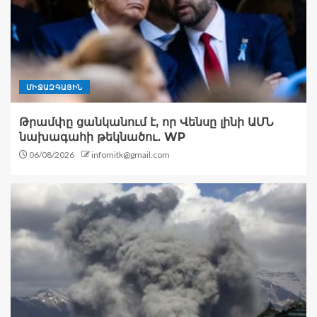
ՄԻՋԱԶԳԱՅԻՆ
Թրամփը ցանկանում է, որ Վենսը լինի ԱՄՆ
նախագահի թեկնածու․ WP
06/08/2026
infomitk@gmail.com