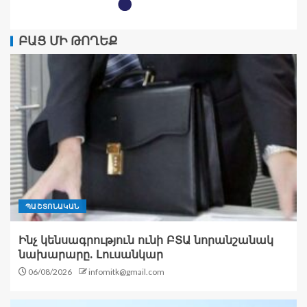
ԲԱՑ ՄԻ ԹՈՂԵՔ
ՊԱՇՏՈՆԱԿԱՆ
Ինչ կենսագրություն ունի ԲՏԱ նորանշանակ
նախարարը. Լուսանկար
06/08/2026
infomitk@gmail.com