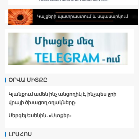
ՕՐՎԱ ՄԻՏՔԸ
Կյանքում ամեն ինչ անցողիկ է, ինչպես ջրի
վրայի ծխացող օղակները:
Սերգեյ Եսենին․ «Մտքեր»
ԼՐԱՀՈՍ