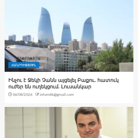
ՀԱՆՐՈՒԹՅՈՒՆ
Ինչու է Ջեկի Չանն այցելել Բաքու․ հատուկ
ուժեր են ուղեկցում. Լուսանկար
06/08/2026
infomitk@gmail.com