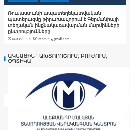
Ռուսաստանի ապատեղեկատվական
պատերազմը թիրախավորում է Գերմանիայի
տեղական ինքնակառավարման մարմինների
ընտրությունները
06/08/2026
infomitk@gmail.com
ԱԿՆԱՅԻՆ` ԱԽՏՈՐՈՇՈՒՄ, ԲՈՒԺՈՒՄ,
ՕՊՏԻԿԱ