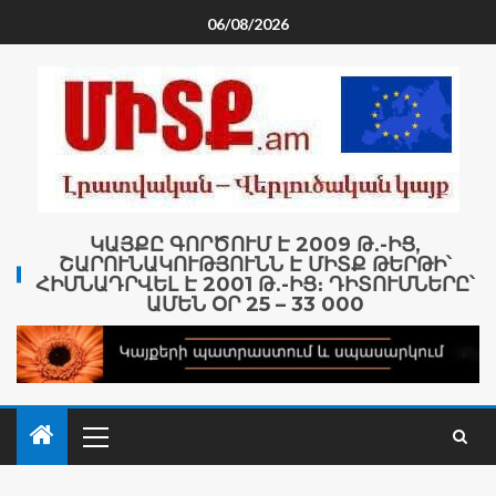
06/08/2026
ԿԱՅՔԸ ԳՈՐԾՈՒՄ Է 2009 Թ․-ԻՑ,
ՇԱՐՈՒՆԱԿՈՒԹՅՈՒՆՆ Է ՄԻՏՔ ԹԵՐԹԻ՝
ՀԻՄՆԱԴՐՎԵԼ Է 2001 Թ․-ԻՑ։ ԴԻՏՈՒՄՆԵՐԸ՝
ԱՄԵՆ ՕՐ 25 – 33 000