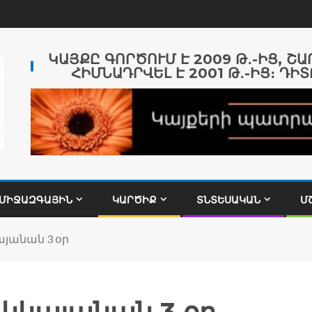
ԿԱՅՔԸ ԳՈՐԾՈՒՄ Է 2009 Թ․-ԻՑ, Շ
ՀԻՄՆԱԴՐՎԵԼ Է 2001 Թ․-ԻՑ։ ԴԻՏ
ՄԻՋԱԶԳԱՅԻՆ
ԿԱՐԾԻՔ
ՏՆՏԵՍԱԿԱՆ
Մ
յանան 3 օր