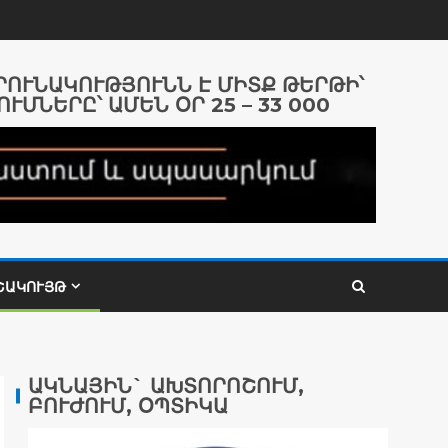
ԱՐՈՒՆԱԿՈՒԹՅՈՒՆՆ Է ՄԻՏՔ ԹԵՐԹԻ՝
ՈՒՄՆԵՐԸ՝ ԱՄԵՆ ՕՐ 25 – 33 000
ՇԱԿՈՒՅԹ
ԱԿՆԱՅԻՆ` ԱԽՏՈՐՈՇՈՒՄ,
ԲՈՒԺՈՒՄ, ՕՊՏԻԿԱ