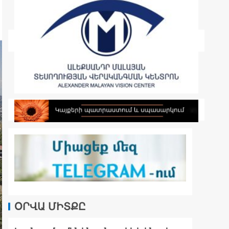
ՕՐՎԱ ՄԻՏՔԸ