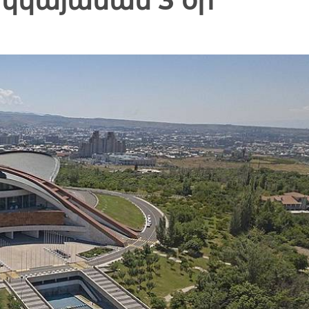
կկայանան 3 օր