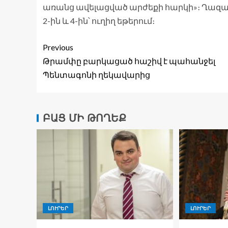
առանց ավելացված արժեքի հարկի»։ Ղազարյան
2-ին և 4-ին՝ ուղիղ եթերում։
Previous
Թրամփը բարկացած հաշիվ է պահանջել
Պենտագոնի ղեկավարից
ԲԱՑ ՄԻ ԹՈՂԵՔ
ԼՈՒՐԵՐ
ԼՈՒՐԵՐ