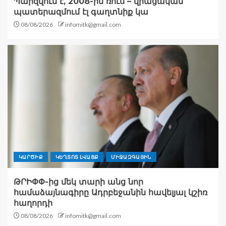
Պարզվում է, 2008-ին ռուս – վրացական
պատերազմում էլ գաղտնիք կա
08/08/2026
infomitk@gmail.com
ԿԱՐԾԻՔ
ԿԵՂՏՈՏ ԼՎԱՑՔ
ՄԻՋԱԶԳԱՅԻՆ
ԹՐԻՓՓ-ից մեկ տարի անց նոր
համաձայնագիրը Ադրբեջանին հավելյալ կշիռ
հաղորդի
08/08/2026
infomitk@gmail.com