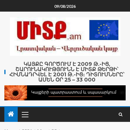
09/08/2026
ԿԱՅՔԸ ԳՈՐԾՈՒՄ Է 2009 Թ․-ԻՑ,
ՇԱՐՈՒՆԱԿՈՒԹՅՈՒՆՆ Է ՄԻՏՔ ԹԵՐԹԻ՝
ՀԻՄՆԱԴՐՎԵԼ Է 2001 Թ․-ԻՑ։ ԴԻՏՈՒՄՆԵՐԸ՝
ԱՄԵՆ ՕՐ 25 – 33 000