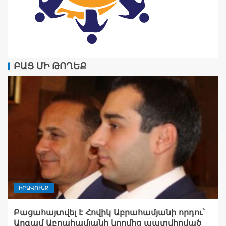
ԲԱՑ ՄԻ ԹՈՂԵՔ
ԻՐԱՎՈՒՆՔ
Բացահայտվել է Հովիկ Աբրահամյանի որդու՝
Արգամ Աբրահամյանի կողմից պատվիրված