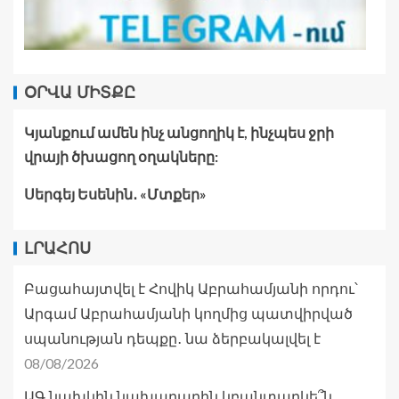
ՕՐՎԱ ՄԻՏՔԸ
Կյանքում ամեն ինչ անցողիկ է, ինչպես ջրի
վրայի ծխացող օղակները:
Սերգեյ Եսենին․ «Մտքեր»
ԼՐԱՀՈՍ
Բացահայտվել է Հովիկ Աբրահամյանի որդու՝
Արգամ Աբրահամյանի կողմից պատվիրված
սպանության դեպքը․ նա ձերբակալվել է
08/08/2026
ԱԳ նախկին նախարարին կբանտարկե՞ն.