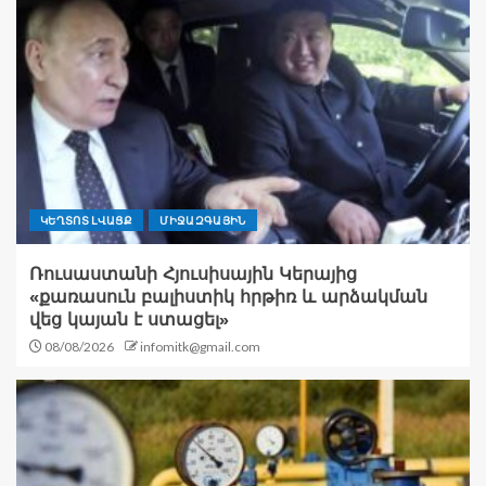
ԿԵՂՏՈՏ ԼՎԱՑՔ
ՄԻՋԱԶԳԱՅԻՆ
Ռուսաստանի Հյուսիսային Կերայից
«քառասուն բալիստիկ հրթիռ և արձակման
վեց կայան է ստացել»
08/08/2026
infomitk@gmail.com