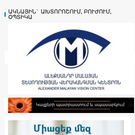
ԱԿՆԱՅԻՆ` ԱԽՏՈՐՈՇՈՒՄ, ԲՈՒԺՈՒՄ,
ՕՊՏԻԿԱ