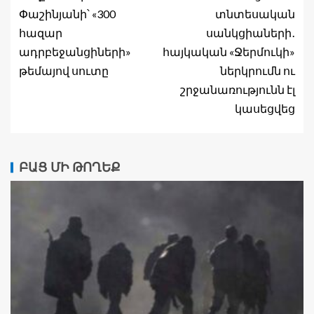
Փաշինյանի՝ «300
տնտեսական
հազար
սանկցիաների․
ադրբեջանցիների»
հայկական «Ջերմուկի»
թեմայով սուտը
ներկրումն ու
շրջանառությունն էլ
կասեցվեց
ԲԱՑ ՄԻ ԹՈՂԵՔ