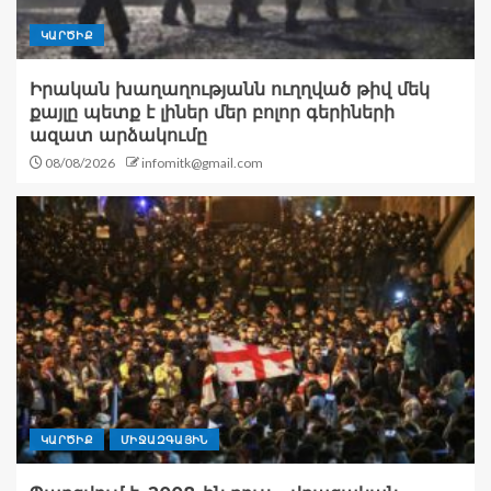
ԿԱՐԾԻՔ
Իրական խաղաղությանն ուղղված թիվ մեկ
քայլը պետք է լիներ մեր բոլոր գերիների
ազատ արձակումը
08/08/2026
infomitk@gmail.com
ԿԱՐԾԻՔ
ՄԻՋԱԶԳԱՅԻՆ