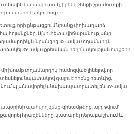
ր տնային կալանքի տակ, իրենց շենքի շքամուտքի
ու մտերիմ երկու հոգու:
ծկռտուք, որի ընթացքում նրանք փոխադարձ
լ հայհոյանքներ: Այնուհետև վիճաբանությանը
 տղամարդիկ, և նրանցից 32-ամյա տղամարդն
արձակել 39-ամյա քրեական հեղինակության ոտքերի
ի խումբ տղամարդիկ, համոզված լինելով, որ
տեսնելու նպատակով գալու է իրենց հետևից,
կում պլանավորել և նախապատրատել են 39-ամյա
ապօրինի պահվող զենք-զինամթերք, այդ թվում`
իցքավորել հրազենները, կատարել դերաբաշխում և