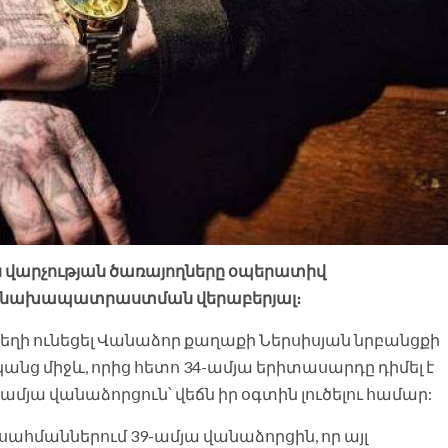
ն վարչության ծառայողները օպերատիվ
ան նախապատրաստման վերաբերյալ։
 տեղի ունեցել Վանաձոր քաղաքի Ներսիսյան նրբանցքի
անց միջև, որից հետո 34-ամյա երիտասարդը դիմել է
մյա վանաձորցուն՝ վեճն իր օգտին լուծելու համար:
ի սահմաններում 39-ամյա վանաձորցին, որ այլ