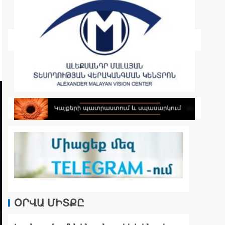
ՕՐՎԱ ՄԻՏՔԸ