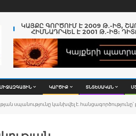
ԿԱՅՔԸ ԳՈՐԾՈՒՄ Է 2009 Թ․-ԻՑ, Շ
ՀԻՄՆԱԴՐՎԵԼ Է 2001 Թ․-ԻՑ։ ԴԻՏ
ՄԻՋԱԶԳԱՅԻՆ
ԿԱՐԾԻՔ
ՏՆՏԵՍԱԿԱՆ
Մ
յան սպանությունը կանխվել է. հանցագործությունը