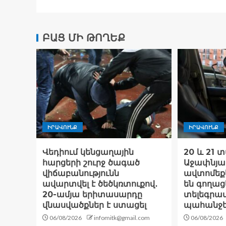
ԲԱՑ ՄԻ ԹՈՂԵՔ
ԻՐԱՎՈՒՆՔ
ԻՐԱՎՈՒՆՔ
Վեդիում կենցաղային
20 և 21 
հարցերի շուրջ ծագած
Աջափնյա
վիճաբանությունն
ավտոմեք
ավարտվել է ծեծկռտուքով․
են գողացե
20-ամյա երիտասարդը
տելեգրամ
վնասվածքներ է ստացել
պահանջե
06/08/2026
infomitk@gmail.com
06/08/2026