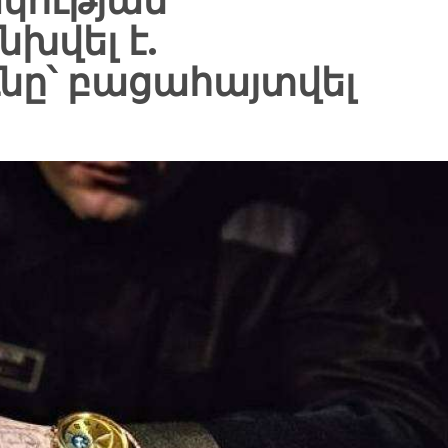
կության
խվել է.
նը՝ բացահայտվել