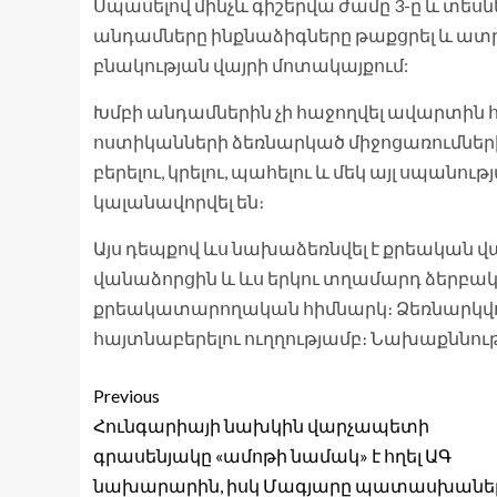
Սպասելով մինչև գիշերվա ժամը 3-ը և տեսնե
անդամները ինքնաձիգները թաքցրել և ատր
բնակության վայրի մոտակայքում:
Խմբի անդամներին չի հաջողվել ավարտին հ
ոստիկանների ձեռնարկած միջոցառումների 
բերելու, կրելու, պահելու և մեկ այլ սպ
կալանավորվել են։
Այս դեպքով ևս նախաձեռնվել է քրեական վար
վանաձորցին և ևս երկու տղամարդ ձերբակ
քրեակատարողական հիմնարկ։ Ձեռնարկվու
հայտնաբերելու ուղղությամբ։ Նախաքննությ
Previous
Հունգարիայի նախկին վարչապետի
գրասենյակը «ամոթի նամակ» է հղել ԱԳ
նախարարին, իսկ Մագյարը պատասխանել