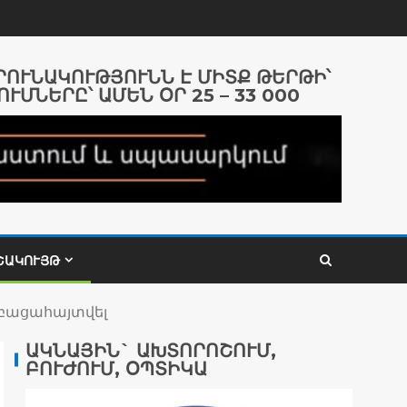
ԱՐՈՒՆԱԿՈՒԹՅՈՒՆՆ Է ՄԻՏՔ ԹԵՐԹԻ՝
ՈՒՄՆԵՐԸ՝ ԱՄԵՆ ՕՐ 25 – 33 000
ՇԱԿՈՒՅԹ
՝ բացահայտվել
ԱԿՆԱՅԻՆ` ԱԽՏՈՐՈՇՈՒՄ,
ԲՈՒԺՈՒՄ, ՕՊՏԻԿԱ