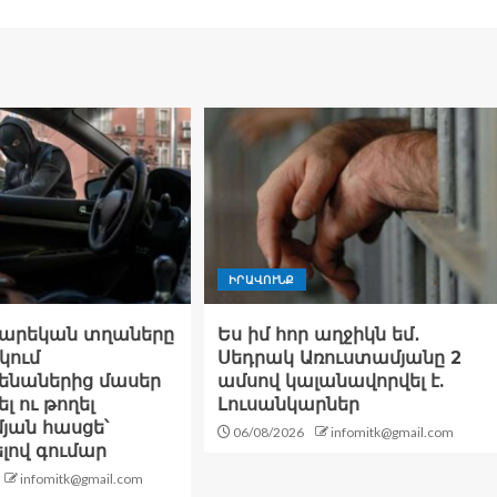
ԻՐԱՎՈՒՆՔ
տարեկան տղաները
Ես իմ հոր աղջիկն եմ․
կում
Սեդրակ Առուստամյանը 2
ենաներից մասեր
ամսով կալանավորվել է.
լ ու թողել
Լուսանկարներ
յան հասցե՝
06/08/2026
infomitk@gmail.com
լով գումար
infomitk@gmail.com