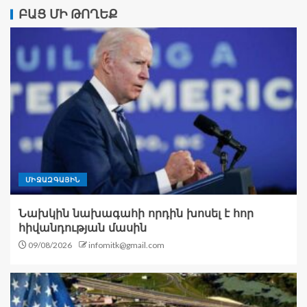
ԲԱՑ ՄԻ ԹՈՂԵՔ
ՄԻՋԱԶԳԱՅԻՆ
Նախկին նախագահի որդին խոսել է հոր
հիվանդության մասին
09/08/2026
infomitk@gmail.com