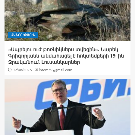
ՀԱՆՐՈՒԹՅՈՒՆ
«Ապրելու ուժ թոռնիկներս տվեցին». Նարեկ
Գրիգորյանն անմահացել է հոկտեմբերի 19-ին
Ջրականում. Լուսանկարներ
09/08/2026
infomitk@gmail.com