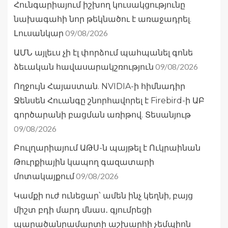
Հունգարիայում իշխող կուսակցությունը
նախագահի նոր թեկնածու է առաջադրել.
09/08/2026
Լուսանկար
ԱՄՆ այլեւս չի էլ փորձում պահպանել գոնե
09/08/2026
ձեւական հավասարակշռություն
Ողջույն Հայաստան. NVIDIA-ի հիմնադիր
Ջենսեն Հուանգը շնորհավորել է Firebird-ի ԱԲ
գործարանի բացման առիթով. Տեսանյութ
09/08/2026
Բուլղարիայում ԱԹՍ-ն պայթել է Ուկրաինան
Թուրքիային կապող գազատարի
09/08/2026
մոտակայքում
Կամքի ուժ ունեցար՝ ամեն ինչ կեղնի, բայց
միշտ բդի մարդ մնաս․ գյումրեցի
պարածանրամարտի աշխարհի չեմպիոն