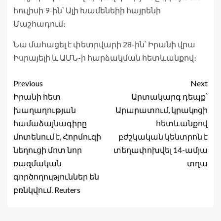
հուլիսի 9-ին՝ Ալի Խամենեիի հայրենի
Մաշհադում։
Նա մահացել է փետրվարի 28-ին՝ Իրանի վրա
Իսրայելի և ԱՄՆ-ի հարձակման հետևանքով։
Previous
Next
Իրանի հետ
Արտակարգ դեպք՝
խաղաղության
Արարատում, կրակnցի
համաձայնագիրը
հետևանքով
մոտենում է, Հորմուզի
բժշկական կենտրոն է
նեղուցի մոտ նոր
տեղափոխվել 14-ամյա
ռազմական
տղա
գործողություններ են
բռնկվում. Reuters