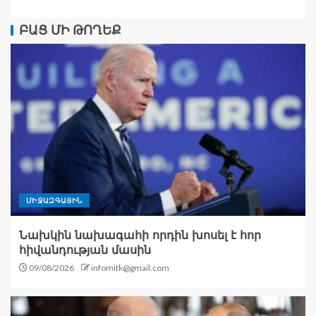
ԲԱՑ ՄԻ ԹՈՂԵՔ
ՄԻՋԱԶԳԱՅԻՆ
Նախկին նախագահի որդին խոսել է հոր
հիվանդության մասին
09/08/2026
infomitk@gmail.com