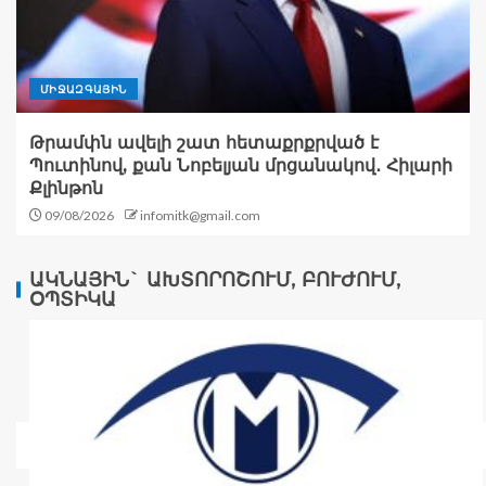
ՄԻՋԱԶԳԱՅԻՆ
Թրամփն ավելի շատ հետաքրքրված է
Պուտինով, քան Նոբելյան մրցանակով․ Հիլարի
Քլինթոն
09/08/2026
infomitk@gmail.com
ԱԿՆԱՅԻՆ` ԱԽՏՈՐՈՇՈՒՄ, ԲՈՒԺՈՒՄ,
ՕՊՏԻԿԱ