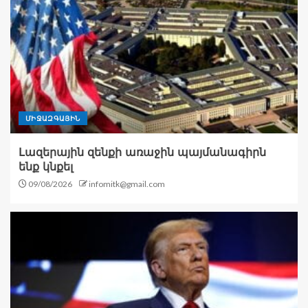
ՄԻՋԱԶԳԱՅԻՆ
Լազերային զենքի առաջին պայմանագիրն
ենք կնքել
09/08/2026
infomitk@gmail.com