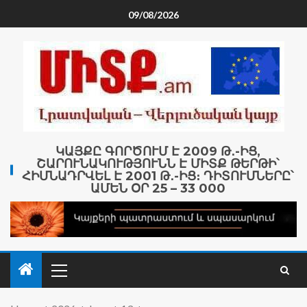
09/08/2026
ԿԱՅՔԸ ԳՈՐԾՈՒՄ Է 2009 Թ․-ԻՑ,
ՇԱՐՈՒՆԱԿՈՒԹՅՈՒՆՆ Է ՄԻՏՔ ԹԵՐԹԻ՝
ՀԻՄՆԱԴՐՎԵԼ Է 2001 Թ․-ԻՑ։ ԴԻՏՈՒՄՆԵՐԸ՝
ԱՄԵՆ ՕՐ 25 – 33 000