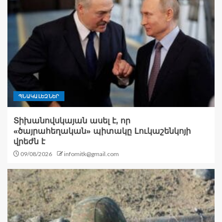
ՊՆԱԿԱԼԵԶՆԵՐ
Տիխանովսկայան ասել է, որ
«ծայրահեղական» պիտակը Լուկաշենկոյի
վրեժն է
09/08/2026
infomitk@gmail.com