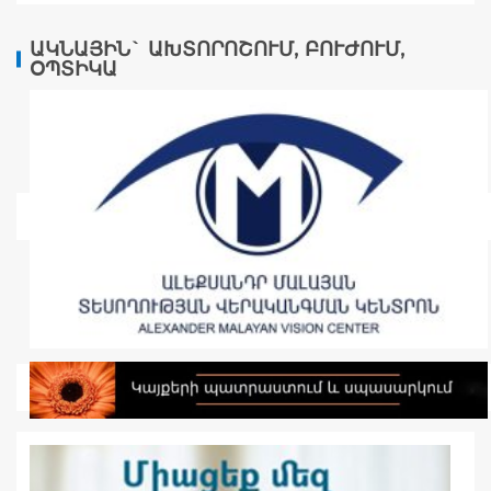
ԱԿՆԱՅԻՆ` ԱԽՏՈՐՈՇՈՒՄ, ԲՈՒԺՈՒՄ,
ՕՊՏԻԿԱ