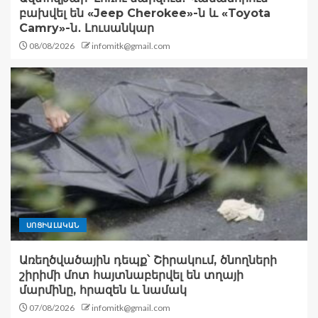
բախվել են «Jeep Cherokee»-ն և «Toyota
Camry»-ն․ Լուսանկար
08/08/2026
infomitk@gmail.com
ՍՈՑԻԱԼԱԿԱՆ
Առեղծվածային դեպք՝ Շիրակում, ծնողների
շիրիմի մոտ հայտնաբերվել են տղայի
մարմինը, հրազեն և նամակ
07/08/2026
infomitk@gmail.com