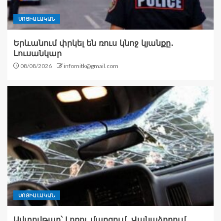
ՍՈՑԻԱԼԱԿԱՆ
Երևանում փրկել են ռուս կնոջ կյանքը․
Լուսանկար
08/08/2026
infomitk@gmail.com
ՍՈՑԻԱԼԱԿԱՆ
Ավտովթար՝ Լոռու մարզում․ Վանաձորում