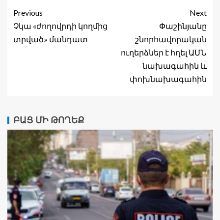
Previous
Next
Չկա «ժողովրդի կողմից
Փաշինյանը
տրված» մանդատ
շնորհավորական
ուղերձներ է հղել ԱՄՆ
նախագահին և
փոխնախագահին
ԲԱՑ ՄԻ ԹՈՂԵՔ