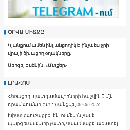
ՕՐՎԱ ՄԻՏՔԸ
Կյանքում ամեն ինչ անցողիկ է, ինչպես ջրի
վրայի ծխացող օղակները:
Սերգեյ Եսենին․ «Մտքեր»
ԼՐԱՀՈՍ
Հեռացող պատգամավորների հաշվին 5 մլն
08/08/2026
դրամ գումար է փոխանցվել
Խիստ զգուշացրել են՝ ոչ մեկին չասել
պարգեւավճարի չափը, սպառնացել ազատել