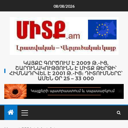
08/08/2026
ԿԱՅՔԸ ԳՈՐԾՈՒՄ Է 2009 Թ․-ԻՑ,
ՇԱՐՈՒՆԱԿՈՒԹՅՈՒՆՆ Է ՄԻՏՔ ԹԵՐԹԻ՝
ՀԻՄՆԱԴՐՎԵԼ Է 2001 Թ․-ԻՑ։ ԴԻՏՈՒՄՆԵՐԸ՝
ԱՄԵՆ ՕՐ 25 – 33 000