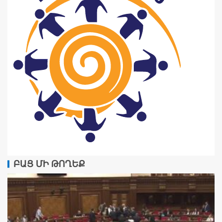
ԲԱՑ ՄԻ ԹՈՂԵՔ