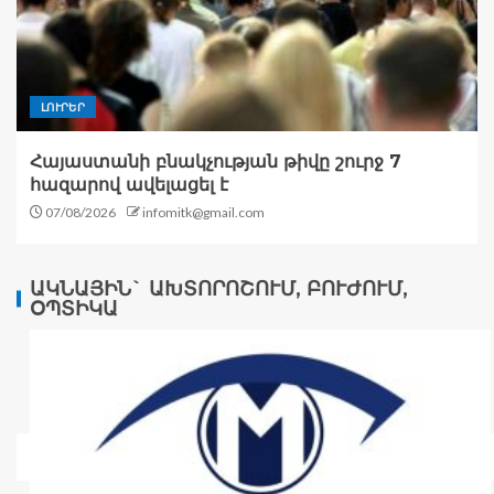
ԼՈՒՐԵՐ
Հայաստանի բնակչության թիվը շուրջ 7
հազարով ավելացել է
07/08/2026
infomitk@gmail.com
ԱԿՆԱՅԻՆ` ԱԽՏՈՐՈՇՈՒՄ, ԲՈՒԺՈՒՄ,
ՕՊՏԻԿԱ