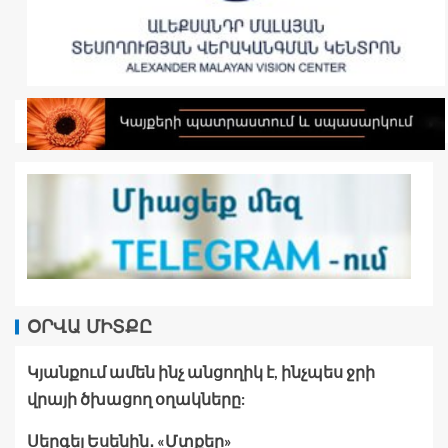
ՕՐՎԱ ՄԻՏՔԸ
Կյանքում ամեն ինչ անցողիկ է, ինչպես ջրի
վրայի ծխացող օղակները:
Սերգեյ Եսենին․ «Մտքեր»