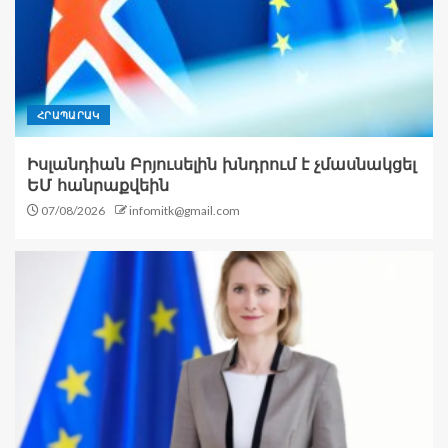
ՀՐԱՊԱՐԱԿ
Իսլանդիան Բրյուսելին խնդրում է չմասնակցել
ԵՄ հանրաքվեին
07/08/2026
infomitk@gmail.com