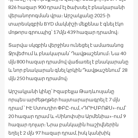
826 հազար 900 դրամ էլ ծախսել է բնակարանի
վերանորոգման վրա։ Արշակյանը 2025-ի
տարեսկզբին BYD մակնիշի մեքենա է գնել էկո
մոթորս գրուպից՝ 17մլն 439 հազար դրամով։
Տարվա սկզբին վերջինս ունեցել է ամառանոց
Ջրվեժում և բնակարան՝ Դավթաշենում։ Նա 40
մլն 800 հազար դրամով վաճառել է բնակարանը
և նոր բնակարան գնել կրկին Դավթաշենում՝ 28
մլն 250 հազար դրամով։
Արշակյանի կինը՝ Իզաբելլա Թադևոսյանը
որպես արժեթղթեր հայտարարագրել է 7 մլն
դրամ ՝ ԻԷ Ստուդիո ՓԲԸ-ում, «ԴՐԻՄԲՈՔՍ»-ում՝
20 հազար դրամ և «Սինոփսիս Արմենիա»-ում 9
հազար դոլար։ Նրա բանկային հաշիվներին
եղել է 2 մլն 97 հազար դրամ, իսկ կանխիկ