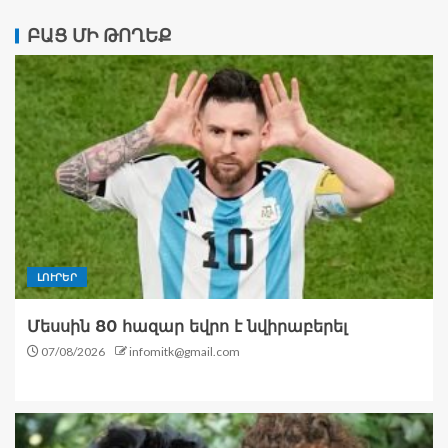
ԲԱՑ ՄԻ ԹՈՂԵՔ
ԼՈՒՐԵՐ
Մեսսին 80 հազար եվրո է նվիրաբերել
07/08/2026
infomitk@gmail.com