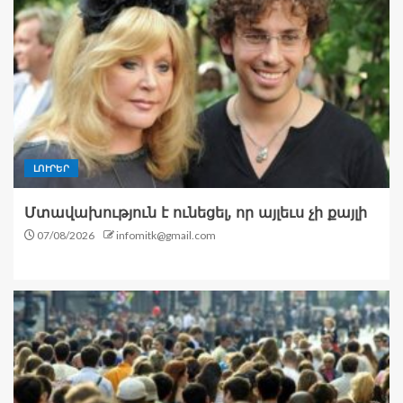
ԼՈՒՐԵՐ
Մտավախություն է ունեցել, որ այլեւս չի քայլի
07/08/2026
infomitk@gmail.com