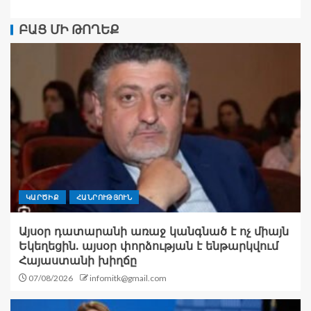
ԲԱՑ ՄԻ ԹՈՂԵՔ
ԿԱՐԾԻՔ
ՀԱՆՐՈՒԹՅՈՒՆ
Այսօր դատարանի առաջ կանգնած է ոչ միայն
Եկեղեցին. այսօր փորձության է ենթարկվում
Հայաստանի խիղճը
07/08/2026
infomitk@gmail.com