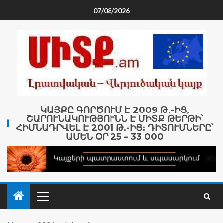
07/08/2026
ԿԱՅՔԸ ԳՈՐԾՈՒՄ Է 2009 Թ․-ԻՑ,
ՇԱՐՈՒՆԱԿՈՒԹՅՈՒՆՆ Է ՄԻՏՔ ԹԵՐԹԻ՝
ՀԻՄՆԱԴՐՎԵԼ Է 2001 Թ․-ԻՑ։ ԴԻՏՈՒՄՆԵՐԸ՝
ԱՄԵՆ ՕՐ 25 – 33 000