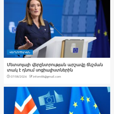
ՎԵՐԼՈՒԾԱԿԱՆ
Մետսոլայի վերընտրության արշավը ճնշման
տակ է դնում սոցիալիստներին
07/08/2026
infomitk@gmail.com