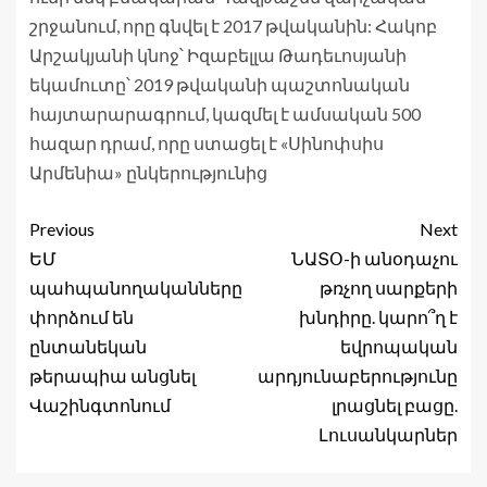
շրջանում, որը գնվել է 2017 թվականին: Հակոբ
Արշակյանի կնոջ՝ Իզաբելլա Թադեւոսյանի
եկամուտը՝ 2019 թվականի պաշտոնական
հայտարարագրում, կազմել է ամսական 500
հազար դրամ, որը ստացել է «Սինոփսիս
Արմենիա» ընկերությունից
Previous
Next
ԵՄ
ՆԱՏՕ-ի անօդաչու
պահպանողականները
թռչող սարքերի
փորձում են
խնդիրը. կարո՞ղ է
ընտանեկան
եվրոպական
թերապիա անցնել
արդյունաբերությունը
Վաշինգտոնում
լրացնել բացը.
Լուսանկարներ