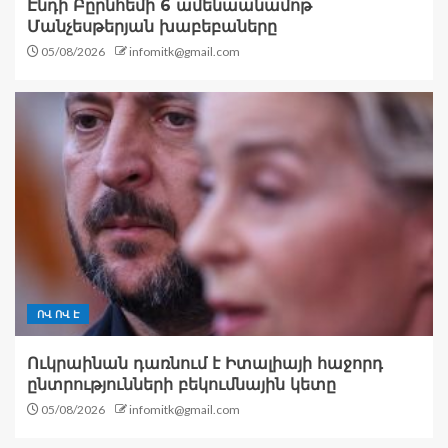
Էնդի Բըրնհեմի 6 ամենաանամոթ
Մանչեսթերյան խաբեբաները
05/08/2026
infomitk@gmail.com
ՈՎ ՈՎ Է
Ուկրաինան դառնում է Իտալիայի հաջորդ
ընտրությունների բեկումնային կետը
05/08/2026
infomitk@gmail.com