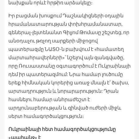
նախքան որևէ հրթիռ արձակելը։
Իր բացման խոսքում Դաշնակիցների օդային
հրամանատարության փոխհրամանատար,
գեներալ-լեյտենանտ Գիլյոմ Թոմասը շեշտեց, որ
անօդաչու թռչող սարքերի միջոցով
պատերազմը ՆԱՏՕ-ն բախվում է «համատեղ
մարտահրավերների»՝ նշելով այն զանգվածը,
որը Ռուսաստանը օգտագործում է Ուկրաինայի
դեմ իր պատերազմում: Նրա համար լուծումը
երեք հիմնական կորերից առաջ մնալն է՝ ծախս,
արտադրություն և նորարարություն: Դրան
հասնելու համար անհրաժեշտ է
արդյունաբերության և զինված ուժերի միջև
սերտ համագործակցություն։
Ուկրաինայի հետ համագործակցությունը
«պահանջ» է