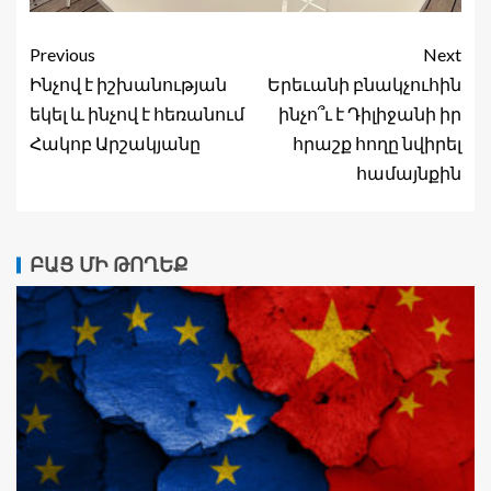
Previous
Next
Ինչով է իշխանության
Երեւանի բնակչուհին
եկել և ինչով է հեռանում
ինչո՞ւ է Դիլիջանի իր
Հակոբ Արշակյանը
հրաշք հողը նվիրել
համայնքին
ԲԱՑ ՄԻ ԹՈՂԵՔ