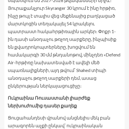
սպասվում են 2027-2028 թվականների միջև։
Յուրաքանչյուր Skyranger 30 կրում է ինը հրթիռ,
ինչը թույլ է տալիս վեց մեքենայից բաղկացած
մարտկոցին տեղակայել 54 կրակելու
պատրաստ հակահրթիռային արկեր։ Փոքր 1-
ին դասի անօդաչու թռչող սարքերը, ինչպիսիք
են քվադրոկոպտերները, խոցվում են
համակարգի 30 մմ թնդանոթով, մինչդեռ «Defend
Air-հրթիռը նախատեսված է ավելի մեծ
սպառնալիքների, այդ թվում՝ Shahed տիպի
անօդաչու թռչող սարքերի դեմ, ասաց
ընկերության ներկայացուցիչը։
Ուկրաինա Ռուսաստանի լիարժեք
ներխուժումից դասեր քաղեք
Ցուցահանդեսի վրանով անցնելիս մեկ բան
արագորեն աչքի ընկավ՝ ուկրաինական