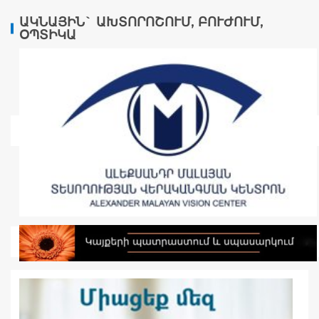
ԱԿՆԱՅԻՆ` ԱԽՏՈՐՈՇՈՒՄ, ԲՈՒԺՈՒՄ,
ՕՊՏԻԿԱ