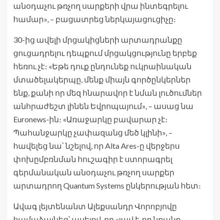
անօդաչու թռչող սարքերի վրա ինտեգրելու
համար», – բացատրեց ներկայացուցիչը։
30-ից ավելի մրցակիցների արտադրանքը
ցուցադրելու դեպքում մրցակցությունը երբեք
հեռու չէ։ «Եթե դուք ընդունեք ուկրաինական
մտածելակերպը, մենք միայն գործընկերներ
ենք, քանի որ մեզ հնարավոր է նման լուծումներ
անհրաժեշտ լինեն Եվրոպայում», – ասաց նա
Euronews-ին։ «Առաջարկը բավարար չէ։
Պահանջարկը չափազանց մեծ կլինի», –
հավելեց նա՝ նշելով, որ Alta Ares-ը վերջերս
փոխըմբռնման հուշագիր է ստորագրել
գերմանական անօդաչու թռչող սարքեր
արտադրող Quantum Systems ընկերության հետ։
Ավագ լեյտենանտ Ալեքսանդր Վորոբյովը
համաձայնեց՝ ասելով, որ «լավ է, որ նրանք