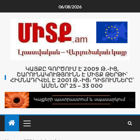
06/08/2026
ԿԱՅՔԸ ԳՈՐԾՈՒՄ Է 2009 Թ․-ԻՑ,
ՇԱՐՈՒՆԱԿՈՒԹՅՈՒՆՆ Է ՄԻՏՔ ԹԵՐԹԻ՝
ՀԻՄՆԱԴՐՎԵԼ Է 2001 Թ․-ԻՑ։ ԴԻՏՈՒՄՆԵՐԸ՝
ԱՄԵՆ ՕՐ 25 – 33 000