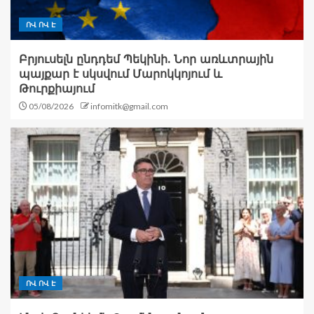
ՈՎ ՈՎ Է
Բրյուսելն ընդդեմ Պեկինի. Նոր առևտրային
պայքար է սկսվում Մարոկկոյում և
Թուրքիայում
05/08/2026
infomitk@gmail.com
ՈՎ ՈՎ Է