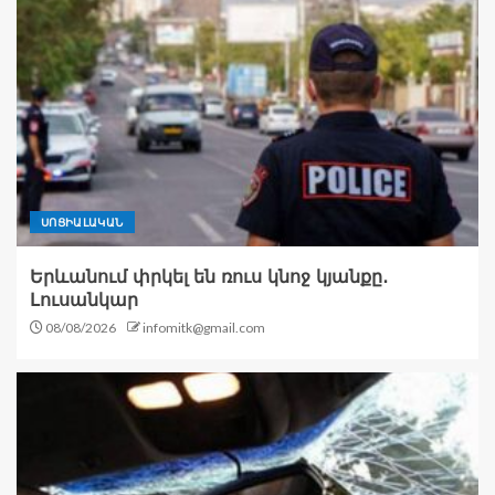
ՍՈՑԻԱԼԱԿԱՆ
Երևանում փրկել են ռուս կնոջ կյանքը․
Լուսանկար
08/08/2026
infomitk@gmail.com