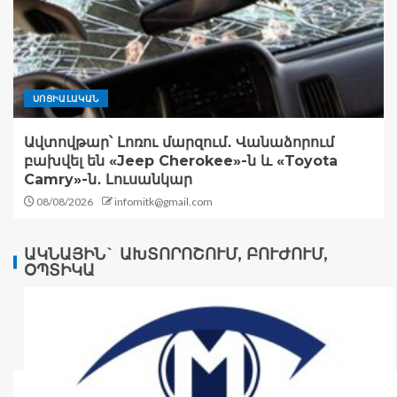
ՍՈՑԻԱԼԱԿԱՆ
Ավտովթար՝ Լոռու մարզում․ Վանաձորում
բախվել են «Jeep Cherokee»-ն և «Toyota
Camry»-ն․ Լուսանկար
08/08/2026
infomitk@gmail.com
ԱԿՆԱՅԻՆ` ԱԽՏՈՐՈՇՈՒՄ, ԲՈՒԺՈՒՄ,
ՕՊՏԻԿԱ