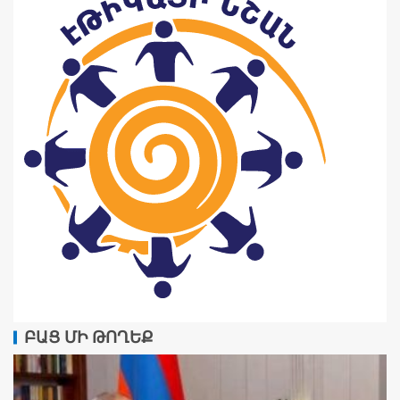
ԲԱՑ ՄԻ ԹՈՂԵՔ