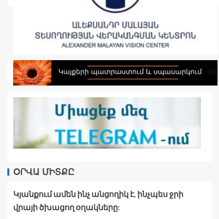
ՕՐՎԱ ՄԻՏՔԸ
Կյանքում ամեն ինչ անցողիկ է, ինչպես ջրի
վրայի ծխացող օղակները: