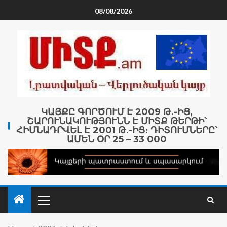
08/08/2026
ԿԱՅՔԸ ԳՈՐԾՈՒՄ Է 2009 Թ․-ԻՑ,
ՇԱՐՈՒՆԱԿՈՒԹՅՈՒՆՆ Է ՄԻՏՔ ԹԵՐԹԻ՝
ՀԻՄՆԱԴՐՎԵԼ Է 2001 Թ․-ԻՑ։ ԴԻՏՈՒՄՆԵՐԸ՝
ԱՄԵՆ ՕՐ 25 – 33 000