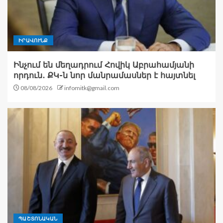
ԻՐԱՎՈՒՆՔ
Ինչում են մեղադրում Հովիկ Աբրահամյանի
որդուն․ ՔԿ-ն նոր մանրամասներ է հայտնել
08/08/2026
infomitk@gmail.com
ՊԱՇՏՈՆԱԿԱՆ