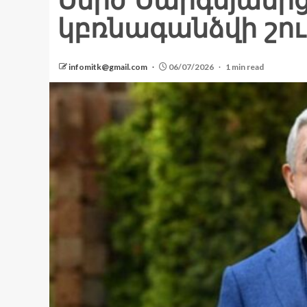
Սերժ Սարգսյանի
կբռնագանձվի շու
infomitk@gmail.com
06/07/2026
1 min read