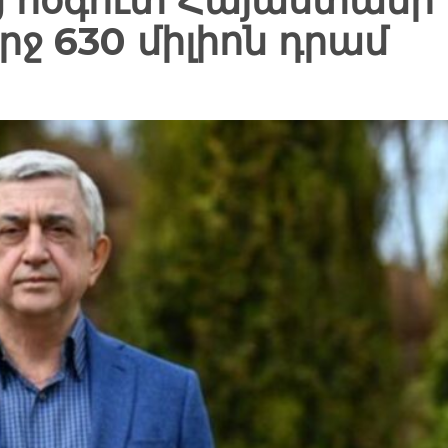
ց հօգուտ Հայաստանի
րջ 630 միլիոն դրամ