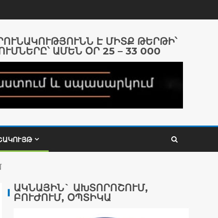
ԱՐՈՒՆԱԿՈՒԹՅՈՒՆՆ Է ՄԻՏՔ ԹԵՐԹԻ՝
ՈՒՄՆԵՐԸ՝ ԱՄԵՆ ՕՐ 25 – 33 000
ՇԱԿՈՒՅԹ
մ
ԱԿՆԱՅԻՆ` ԱԽՏՈՐՈՇՈՒՄ,
ԲՈՒԺՈՒՄ, ՕՊՏԻԿԱ