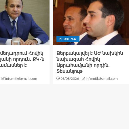
ԻՐԱՎՈՒՆՔ
ն մեղադրում Հովիկ
Ձերբակալվել է ԱԺ նախկին
անի որդուն․ ՔԿ-ն
նախագահ Հովիկ
ամասներ է
Աբրահամյանի որդին.
Տեսանյութ
infomitk@gmail.com
08/08/2026
infomitk@gmail.com