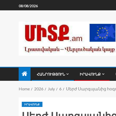
08/08/2026
ՀԱՆՐՈՒԹՅՈՒՆ
ԻՐԱՎՈՒՆՔ
Home
2026
July
6
Սերժ Սարգսյանից հօգ
ԻՐԱՎՈՒՆՔ