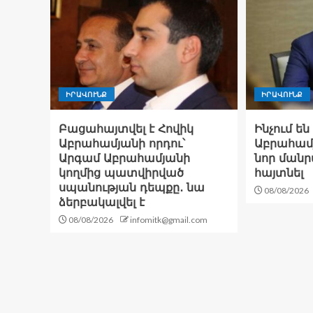
ԻՐԱՎՈՒՆՔ
ԻՐԱՎՈՒՆՔ
Բացահայտվել է Հովիկ
Ինչում ե
Աբրահամյանի որդու՝
Աբրահամյ
Արգամ Աբրահամյանի
նոր մանր
կողմից պատվիրված
հայտնել
սպանության դեպքը․ նա
08/08/2026
ձերբակալվել է
08/08/2026
infomitk@gmail.com