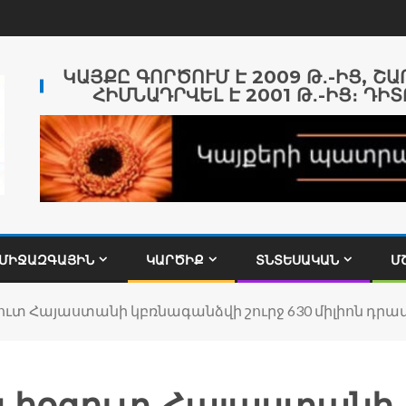
ԿԱՅՔԸ ԳՈՐԾՈՒՄ Է 2009 Թ․-ԻՑ, Շ
ՀԻՄՆԱԴՐՎԵԼ Է 2001 Թ․-ԻՑ։ ԴԻՏ
ՄԻՋԱԶԳԱՅԻՆ
ԿԱՐԾԻՔ
ՏՆՏԵՍԱԿԱՆ
Մ
ուտ Հայաստանի կբռնագանձվի շուրջ 630 միլիոն դրա