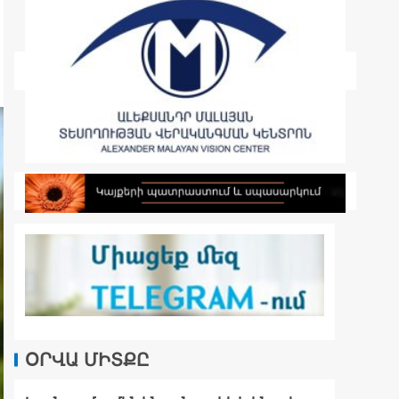
ՕՐՎԱ ՄԻՏՔԸ