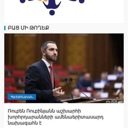
ԲԱՑ ՄԻ ԹՈՂԵՔ
ՊԱՇՏՈՆԱԿԱՆ
Ռուբեն Ռուբինյանն աշխարհի
խորհրդարանների ամենաերիտասարդ
նախագահն է