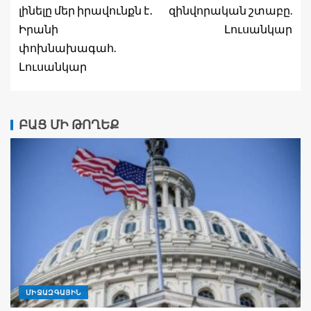
լինելը մեր իրավունքն է․
զինվորական շտաբը.
Իրանի
Լուսանկար
փոխնախագահ.
Լուսանկար
ԲԱՑ ՄԻ ԹՈՂԵՔ
ՄԻՋԱԶԳԱՅԻՆ