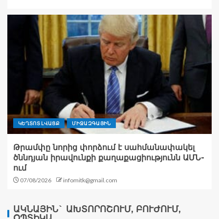
ԿԵՂՏՈՏ ԼՎԱՑՔ
ՄԻՋԱԶԳԱՅԻՆ
Թրամփը նորից փորձում է սահմանափակել
ծննդյան իրավունքի քաղաքացիությունն ԱՄՆ-
ում
07/08/2026
infomitk@gmail.com
ԱԿՆԱՅԻՆ` ԱԽՏՈՐՈՇՈՒՄ, ԲՈՒԺՈՒՄ,
ՕՊՏԻԿԱ