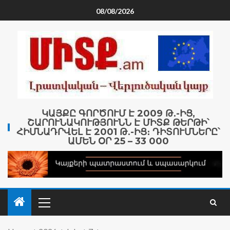
08/08/2026
ԿԱՅՔԸ ԳՈՐԾՈՒՄ Է 2009 Թ․-ԻՑ,
ՇԱՐՈՒՆԱԿՈՒԹՅՈՒՆՆ Է ՄԻՏՔ ԹԵՐԹԻ՝
ՀԻՄՆԱԴՐՎԵԼ Է 2001 Թ․-ԻՑ։ ԴԻՏՈՒՄՆԵՐԸ՝
ԱՄԵՆ ՕՐ 25 – 33 000