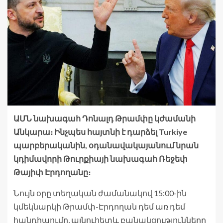
ԱՄՆ նախագահ Դոնալդ Թրամփը կժամանի
Անկարա։ Ինչպես հայտնի է դարձել Turkiye
պարբերականին, օդանավակայանում նրան
կդիմավորի Թուրքիայի նախագահ Ռեջեփ
Թայիփ Էրդողանը։
Նույն օրը տեղական ժամանակով 15:00-ին
կմեկնարկի Թրամփ-Էրդողան դեմ առ դեմ
հանդիպումը, այնուհետև բանակցությունները