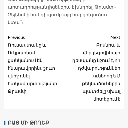
արտադրության լիցենզիա է խնդրել։ Թրամփ –
Զելենսկի հանդիպումը այդ հարցին լուծում
կտա՞։
Previous
Next
Ռուսաստանը և
Բոսնիա և
Ուկրաինան
Հերցեգովինայի
ցանկանում են
դեսպանը նշում է, որ
հնարավորինս շուտ
դժվարություններ
վերջ դնել
ունեցող ԵՄ
հակամարտությանը․
թեկնածուներին
Թրամփ
պատժելը սխալ
մոտեցում է
ԲԱՑ ՄԻ ԹՈՂԵՔ