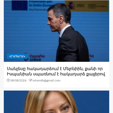
ՀՐԱՊԱՐԱԿ
Սանչեսը հակադարձում է Մելոնիին, քանի որ
Իսպանիան սպառնում է հակադարձ քայլերով
08/08/2026
infomitk@gmail.com