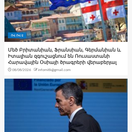
ՈՎ ՈՎ Է
Մեծ Բրիտանիան, Ֆրանսիան, Գերմանիան և
Իտալիան զգուշացնում են Ռուսաստանի
Հարավային Օսիայի ծրագրերի վերաբերյալ
08/08/2026
infomitk@gmail.com