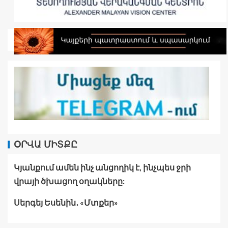
ՕՐՎԱ ՄԻՏՔԸ
Կյանքում ամեն ինչ անցողիկ է, ինչպես ջրի
վրայի ծխացող օղակները:
Սերգեյ Եսենին․ «Մտքեր»