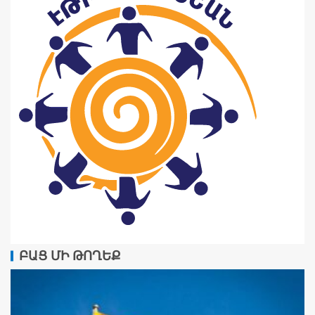
ԲԱՑ ՄԻ ԹՈՂԵՔ