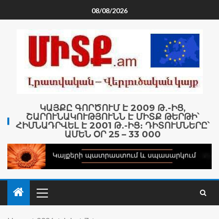
08/08/2026
ԿԱՅՔԸ ԳՈՐԾՈՒՄ Է 2009 Թ․-ԻՑ,
ՇԱՐՈՒՆԱԿՈՒԹՅՈՒՆՆ Է ՄԻՏՔ ԹԵՐԹԻ՝
ՀԻՄՆԱԴՐՎԵԼ Է 2001 Թ․-ԻՑ։ ԴԻՏՈՒՄՆԵՐԸ՝
ԱՄԵՆ ՕՐ 25 – 33 000