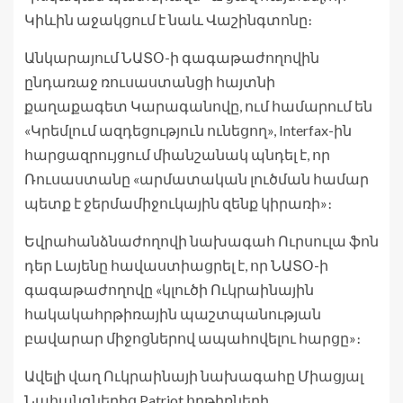
Կիևին աջակցում է նաև Վաշինգտոնը։
Անկարայում ՆԱՏՕ-ի գագաթաժողովին
ընդառաջ ռուսաստանցի հայտնի
քաղաքագետ Կարագանովը, ում համարում են
«Կրեմլում ազդեցություն ունեցող», Interfax-ին
հարցազրույցում միանշանակ պնդել է, որ
Ռուսաստանը «արմատական լուծման համար
պետք է ջերմամիջուկային զենք կիրառի»։
Եվրահանձնաժողովի նախագահ Ուրսուլա ֆոն
դեր Լայենը հավաստիացրել է, որ ՆԱՏՕ-ի
գագաթաժողովը «կլուծի Ուկրաինային
հակակահրթիռային պաշտպանության
բավարար միջոցներով ապահովելու հարցը»։
Ավելի վաղ Ուկրաինայի նախագահը Միացյալ
Նահանգներից Patriot հրթիռների