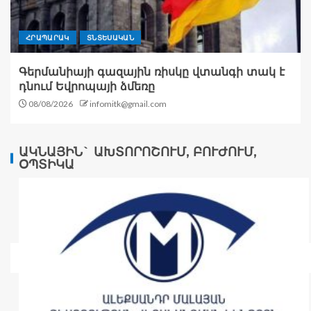
ՀՐԱՊԱՐԱԿ
ՏՆՏԵՍԱԿԱՆ
Գերմանիայի գազային ռիսկը վտանգի տակ է
դնում Եվրոպայի ձմեռը
08/08/2026
infomitk@gmail.com
ԱԿՆԱՅԻՆ` ԱԽՏՈՐՈՇՈՒՄ, ԲՈՒԺՈՒՄ,
ՕՊՏԻԿԱ