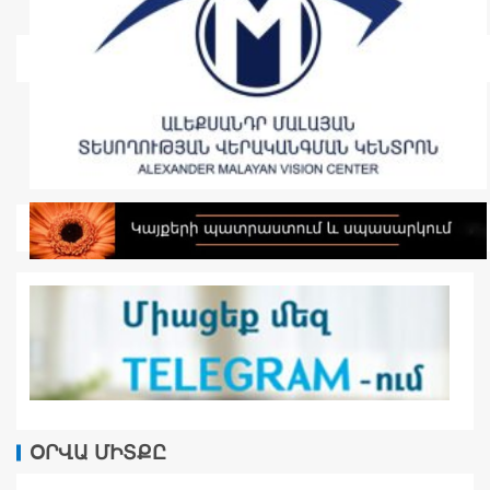
ՕՐՎԱ ՄԻՏՔԸ