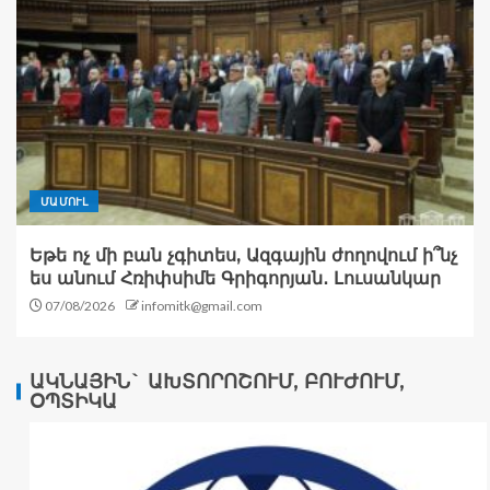
ՄԱՄՈՒԼ
Եթե ոչ մի բան չգիտես, Ազգային ժողովում ի՞նչ
ես անում Հռիփսիմե Գրիգորյան․ Լուսանկար
07/08/2026
infomitk@gmail.com
ԱԿՆԱՅԻՆ` ԱԽՏՈՐՈՇՈՒՄ, ԲՈՒԺՈՒՄ,
ՕՊՏԻԿԱ