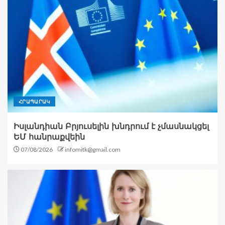
ՀՐԱՊԱՐԱԿ
Իսլանդիան Բրյուսելին խնդրում է չմասնակցել
ԵՄ հանրաքվեին
07/08/2026
infomitk@gmail.com