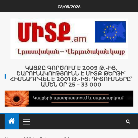
08/08/2026
ԿԱՅՔԸ ԳՈՐԾՈՒՄ Է 2009 Թ․-ԻՑ,
ՇԱՐՈՒՆԱԿՈՒԹՅՈՒՆՆ Է ՄԻՏՔ ԹԵՐԹԻ՝
ՀԻՄՆԱԴՐՎԵԼ Է 2001 Թ․-ԻՑ։ ԴԻՏՈՒՄՆԵՐԸ՝
ԱՄԵՆ ՕՐ 25 – 33 000