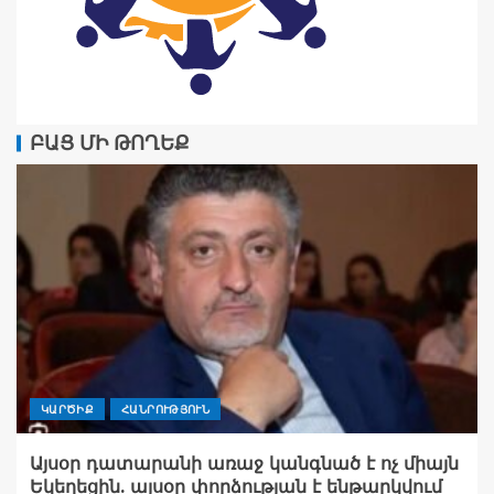
ԲԱՑ ՄԻ ԹՈՂԵՔ
ԿԱՐԾԻՔ
ՀԱՆՐՈՒԹՅՈՒՆ
Այսօր դատարանի առաջ կանգնած է ոչ միայն
Եկեղեցին. այսօր փորձության է ենթարկվում