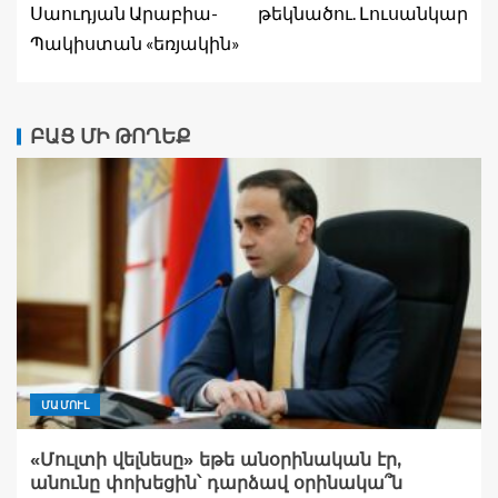
Սաուդյան Արաբիա-
թեկնածու. Լուսանկար
Պակիստան «եռյակին»
ԲԱՑ ՄԻ ԹՈՂԵՔ
ՄԱՄՈՒԼ
«Մուլտի վելնեսը» եթե անօրինական էր,
անունը փոխեցին՝ դարձավ օրինակա՞ն