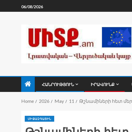
06/08/2026
ՀԱՆՐՈՒԹՅՈՒՆ
ԻՐԱՎՈՒՆՔ
Home
2026
May
11
Թշնամիների հետ մեր
ՄԻՋԱԶԳԱՅԻՆ