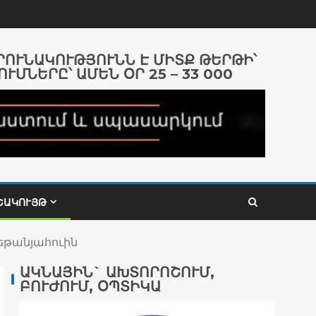
ԱՐՈՒՆԱԿՈՒԹՅՈՒՆՆ Է ՄԻՏՔ ԹԵՐԹԻ՝
ՈՒՄՆԵՐԸ՝ ԱՄԵՆ ՕՐ 25 – 33 000
ՇԱԿՈՒՅԹ
Նեթանյահուին
ԱԿՆԱՅԻՆ` ԱԽՏՈՐՈՇՈՒՄ,
ԲՈՒԺՈՒՄ, ՕՊՏԻԿԱ