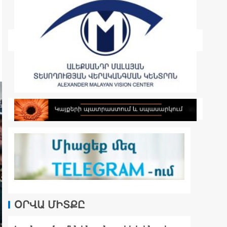
ՕՐՎԱ ՄԻՏՔԸ