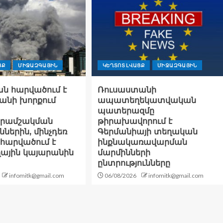
ՑՔ
ՄԻՋԱԶԳԱՅԻՆ
ԿԵՂՏՈՏ ԼՎԱՑՔ
ՄԻՋԱԶԳԱՅԻՆ
ն հարվածում է
Ռուսաստանի
անի խորքում
ապատեղեկատվական
պատերազմը
րամշակման
թիրախավորում է
ներին, մինչդեռ
Գերմանիայի տեղական
հարվածում է
ինքնակառավարման
ղային կայարանին
մարմինների
ընտրությունները
infomitk@gmail.com
06/08/2026
infomitk@gmail.com