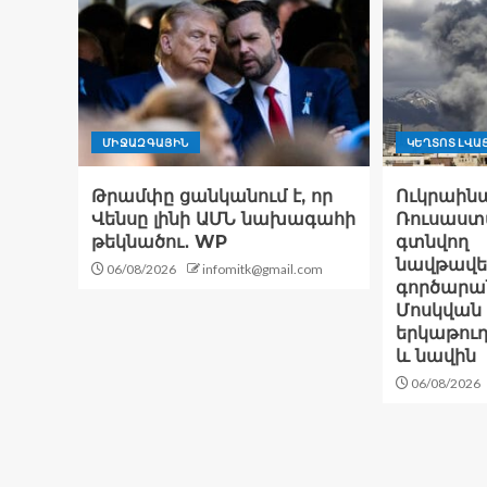
ՄԻՋԱԶԳԱՅԻՆ
ԿԵՂՏՈՏ ԼՎԱ
Թրամփը ցանկանում է, որ
Ուկրաինա
Վենսը լինի ԱՄՆ նախագահի
Ռուսաստ
թեկնածու․ WP
գտնվող
նավթավե
06/08/2026
infomitk@gmail.com
գործարան
Մոսկվան 
երկաթու
և նավին
06/08/2026