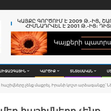
ԿԱՅՔԸ ԳՈՐԾՈՒՄ Է 2009 Թ․-ԻՑ, Շ
ՀԻՄՆԱԴՐՎԵԼ Է 2001 Թ․-ԻՑ։ ԴԻՏ
ՄԻՋԱԶԳԱՅԻՆ
ԿԱՐԾԻՔ
ՏՆՏԵՍԱԿԱՆ
Մ
 հաշիվները չենք մաքրել․ Իրանի կոշտ արձագանքը՝ 