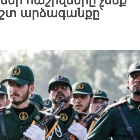
մեր հաշիվները չենք
ոշտ արձագանքը՝