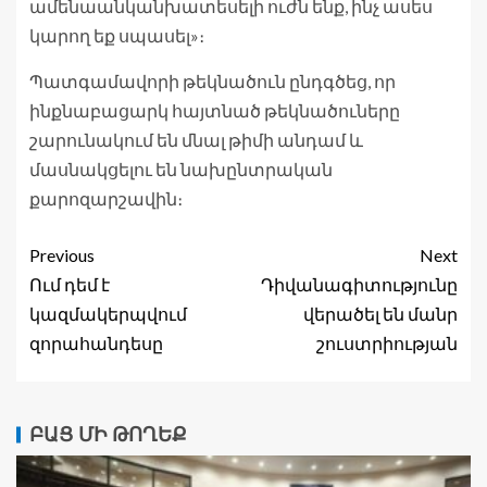
ամենաանկանխատեսելի ուժն ենք, ինչ ասես
կարող եք սպասել»։
Պատգամավորի թեկնածուն ընդգծեց, որ
ինքնաբացարկ հայտնած թեկնածուները
շարունակում են մնալ թիմի անդամ և
մասնակցելու են նախընտրական
քարոզարշավին։
Previous
Next
Ում դեմ է
Դիվանագիտությունը
կազմակերպվում
վերածել են մանր
զորահանդեսը
շուստրիության
ԲԱՑ ՄԻ ԹՈՂԵՔ