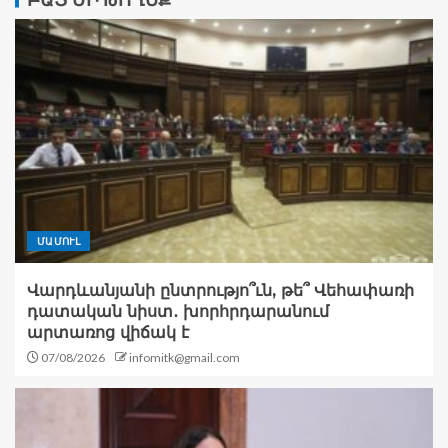
ԲԱՑ ՄԻ ԹՈՂԵՔ
ՄԱՄՈՒԼ
Վարդևանյանի ընտրությո՞ւն, թե՞ Վեհափառի
դատական նիստ․ խորհրդարանում
արտառոց վիճակ է
07/08/2026
infomitk@gmail.com