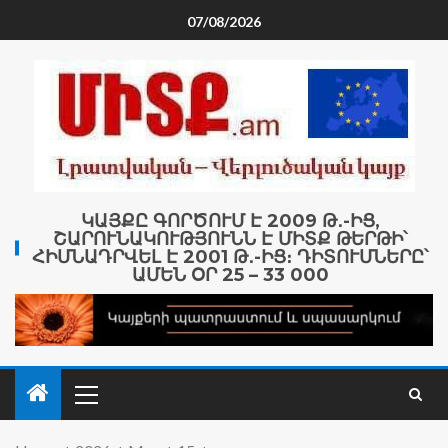
07/08/2026
ԿԱՅՔԸ ԳՈՐԾՈՒՄ Է 2009 Թ․-ԻՑ,
ՇԱՐՈՒՆԱԿՈՒԹՅՈՒՆՆ Է ՄԻՏՔ ԹԵՐԹԻ՝
ՀԻՄՆԱԴՐՎԵԼ Է 2001 Թ․-ԻՑ։ ԴԻՏՈՒՄՆԵՐԸ՝
ԱՄԵՆ ՕՐ 25 – 33 000