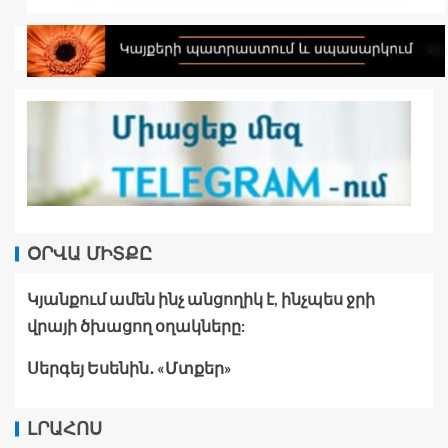
ՕՐՎԱ ՄԻՏՔԸ
Կյանքում ամեն ինչ անցողիկ է, ինչպես ջրի
վրայի ծխացող օղակները:
Սերգեյ Եսենին․ «Մտքեր»
ԼՐԱՀՈՍ