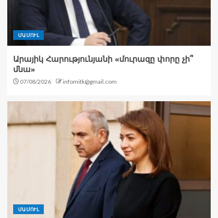
ՄԱՄՈՒԼ
Արայիկ Հարությունյանի «մուրազը փորը չի՞
մնա»
07/08/2026
infomitk@gmail.com
ՄԱՄՈՒԼ