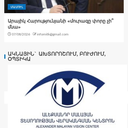
ՄԱՄՈՒԼ
Արայիկ Հարությունյանի «մուրազը փորը չի՞
մնա»
07/08/2026
infomitk@gmail.com
ԱԿՆԱՅԻՆ` ԱԽՏՈՐՈՇՈՒՄ, ԲՈՒԺՈՒՄ,
ՕՊՏԻԿԱ