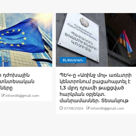
ՏՆՏԵՍԱԿԱՆ
ի դժոխային
ՊԵԿ-ը «Առինջ մոլ» առևտրի
 տնտեսական
կենտրոնում բացահայտել է
ները
1,3 մլրդ դրամի թաքցված
հարկման օբյեկտ.
infomitk@gmail.com
մանրամասներ. Տեսանյութ
07/08/2026
infomitk@gmail.com