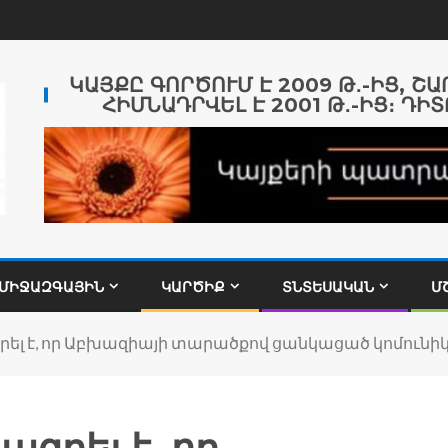
ԿԱՅՔԸ ԳՈՐԾՈՒՄ Է 2009 Թ․-ԻՑ, Շ
ՀԻՄՆԱԴՐՎԵԼ Է 2001 Թ․-ԻՑ։ ԴԻՏ
ՄԻՋԱԶԳԱՅԻՆ
ԿԱՐԾԻՔ
ՏՆՏԵՍԱԿԱՆ
Մ
ել է, որ Աբխազիայի տարածքով ցանկացած կոմունի