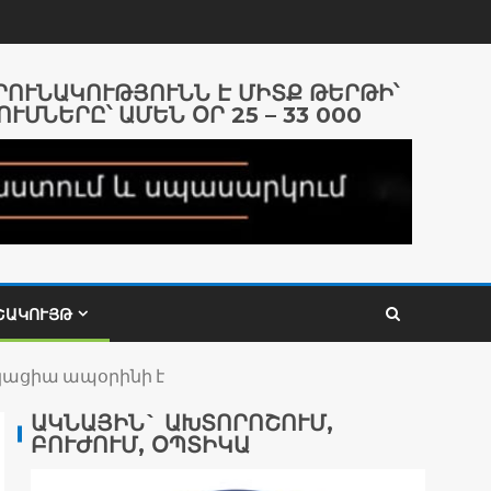
ԱՐՈՒՆԱԿՈՒԹՅՈՒՆՆ Է ՄԻՏՔ ԹԵՐԹԻ՝
ՈՒՄՆԵՐԸ՝ ԱՄԵՆ ՕՐ 25 – 33 000
ՇԱԿՈՒՅԹ
կացիա ապօրինի է
ԱԿՆԱՅԻՆ` ԱԽՏՈՐՈՇՈՒՄ,
ԲՈՒԺՈՒՄ, ՕՊՏԻԿԱ