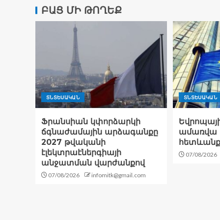
ԲԱՑ ՄԻ ԹՈՂԵՔ
ՏՆՏԵՍԱԿԱՆ
ՏՆՏԵՍԱԿԱՆ
Ֆրանսիան կփորձարկի
Եվրոպայ
ճգնաժամային արձագանքը
ամառվա
2027 թվականի
հետևանք
էլեկտրաէներգիայի
07/08/2026
անջատման վարժանքով
07/08/2026
infomitk@gmail.com