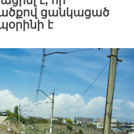
ցրել է, որ
ածքով ցանկացած
պօրինի է