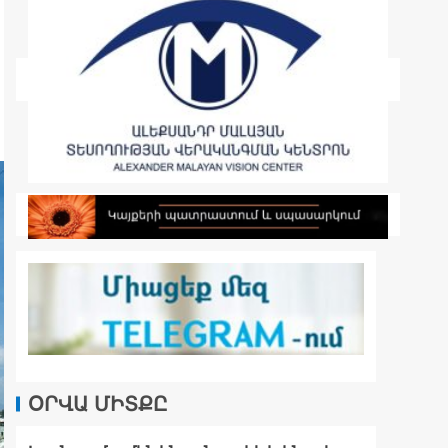
ՕՐՎԱ ՄԻՏՔԸ