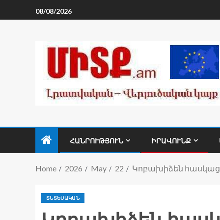
08/08/2026
ՀԱՆՐՈՒԹՅՈՒՆ
ԻՐԱՎՈՒՆՔ
Home
2026
May
22
Կոբախիձեն հասկացր
ՏՆՏԵՍԱԿԱՆ