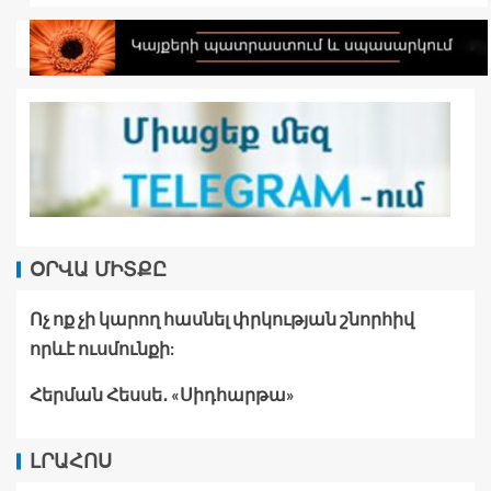
ՕՐՎԱ ՄԻՏՔԸ
Ոչ ոք չի կարող հասնել փրկության շնորհիվ
որևէ ուսմունքի:
Հերման Հեսսե․ «Սիդհարթա»
ԼՐԱՀՈՍ