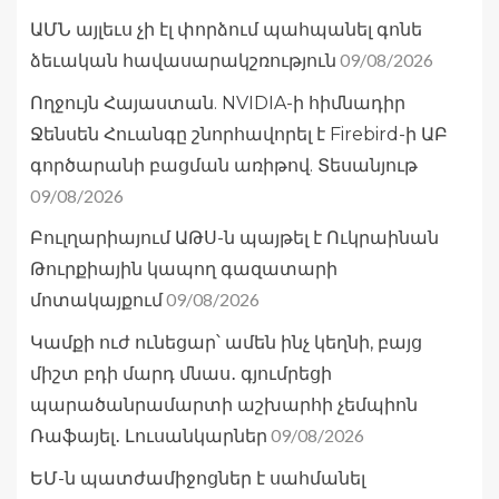
ԱՄՆ այլեւս չի էլ փորձում պահպանել գոնե
09/08/2026
ձեւական հավասարակշռություն
Ողջույն Հայաստան. NVIDIA-ի հիմնադիր
Ջենսեն Հուանգը շնորհավորել է Firebird-ի ԱԲ
գործարանի բացման առիթով. Տեսանյութ
09/08/2026
Բուլղարիայում ԱԹՍ-ն պայթել է Ուկրաինան
Թուրքիային կապող գազատարի
09/08/2026
մոտակայքում
Կամքի ուժ ունեցար՝ ամեն ինչ կեղնի, բայց
միշտ բդի մարդ մնաս․ գյումրեցի
պարածանրամարտի աշխարհի չեմպիոն
09/08/2026
Ռաֆայել․ Լուսանկարներ
ԵՄ-ն պատժամիջոցներ է սահմանել