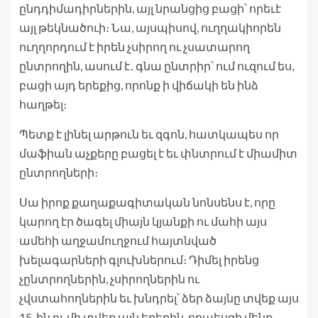
ընդդիմադիրներին, այլ նրանցից բացի՝ որեւէ
այլ թեկնածուի։ Նա, այսպիսով, ուղղակիորեն
ուղղորդում է իրեն չսիրող ու չսատարող
ընտրողին, ասում է․ գնա ընտրիր՝ ում ուզում ես,
բացի այդ երեքից, որոնք ի վիճակի են ինձ
հաղթել։
Պետք է լինել արթուն եւ զգոն, հատկապես որ
մաֆիան աչքերը բացել է եւ փնտրում է միամիտ
ընտրողների։
Սա իրոք քաղաքագիտական նոնսենս է, որը
կարող էր ծագել միայն կյանքի ու մահի այս
ամեհի աղջամուղջում հայտնված
խելագարների գլուխներում։ Դիմել իրենց
չընտրողներին, չսիրողներին ու
չվստահողներին եւ խնդրել՝ ձեր ձայնը տվեք այս
15-ին ու մի տվեք այն երեքին, որպեսզի մենք