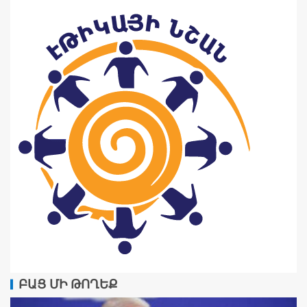
ԲԱՑ ՄԻ ԹՈՂԵՔ