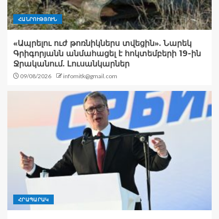
ՀԱՆՐՈՒԹՅՈՒՆ
«Ապրելու ուժ թոռնիկներս տվեցին». Նարեկ
Գրիգորյանն անմահացել է հոկտեմբերի 19-ին
Ջրականում. Լուսանկարներ
09/08/2026
infomitk@gmail.com
ՀՐԱՊԱՐԱԿ