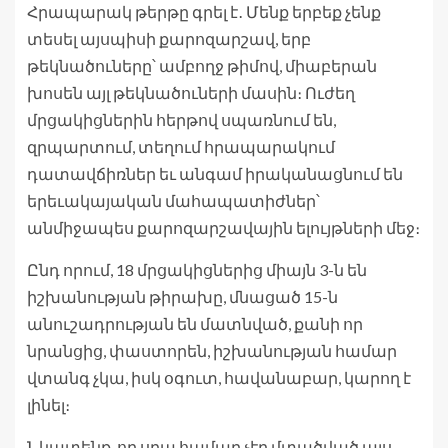
Հրապարակ թերթը գրել է․ Մենք երբեք չենք
տեսել այսպիսի քարոզարշավ, երբ
թեկնածուները՝ ամբողջ թիմով, միաբերան
խոսեն այլ թեկնածուների մասին։ Ուժեղ
մրցակիցներին հերթով սպառնում են,
զրպարտում, տեղում հրապարակում
դատավճիռներ եւ անգամ իրականացնում են
երեւակայական մահապատիժներ՝
անմիջապես քարոզարշավային ելույթների մեջ։
Ընդ որում, 18 մրցակիցներից միայն 3-ն են
իշխանության թիրախը, մնացած 15-ն
անուշադրության են մատնված, քանի որ
նրանցից, փաստորեն, իշխանության համար
վտանգ չկա, իսկ օգուտ, հավանաբար, կարող է
լինել։
Նկատենք, որ սրա համար չէր մտածված այս