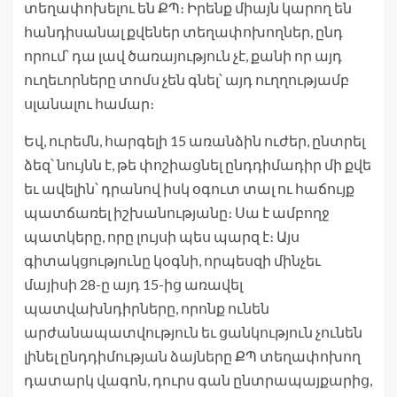
տեղափոխելու են ՔՊ։ Իրենք միայն կարող են
հանդիսանալ քվեներ տեղափոխողներ, ընդ
որում՝ դա լավ ծառայություն չէ, քանի որ այդ
ուղեւորները տոմս չեն գնել՝ այդ ուղղությամբ
սլանալու համար։
Եվ, ուրեմն, հարգելի 15 առանձին ուժեր, ընտրել
ձեզ՝ նույնն է, թե փոշիացնել ընդդիմադիր մի քվե
եւ ավելին՝ դրանով իսկ օգուտ տալ ու հաճույք
պատճառել իշխանությանը։ Սա է ամբողջ
պատկերը, որը լույսի պես պարզ է։ Այս
գիտակցությունը կօգնի, որպեսզի մինչեւ
մայիսի 28-ը այդ 15-ից առավել
պատվախնդիրները, որոնք ունեն
արժանապատվություն եւ ցանկություն չունեն
լինել ընդդիմության ձայները ՔՊ տեղափոխող
դատարկ վագոն, դուրս գան ընտրապայքարից,