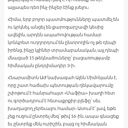
այլապես դեռ ինչ-ինչեր էինք լսելու։
Հիմա, երբ բոլոր պատմությունները պատմել են
ու կրկնել, անցել են քարոզարշավի կեսից
ավելին, արդեն ապահովության համար
կոնկրետ ուղղորդում են ընտրողին ոչ թե դեպի
իրենց, ինչը կլիներ տրամաբանական, այլ դեպի
մնացած 15 թեկնածուները՝ բացառությամբ
հիմնական ընդդիմադիր 3-ի։
Հնարամիտն ԱԺ նախագահ Ալեն Սիմոնյանն է,
որը շատ հաճախ պետության ղեկավարումը
շփոթում է հանրահայտ «Մաֆիա» խաղի հետ
ու գործադրում է հետաքրքիր բլեֆը՝ սեւ
խաղացող չերեւալու համար։ Ասում է՝ լավ, եթե
չեք ուզում ընտրել մեզ՝ թիվ 16-ին, ապա գնացեք
եւ ընտրեք մեկ ուրիշին, բայց ոչ հիմնական