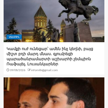
ՄԱՄՈՒԼ
Կամքի ուժ ունեցար՝ ամեն ինչ կեղնի, բայց
միշտ բդի մարդ մնաս․ գյումրեցի
պարածանրամարտի աշխարհի չեմպիոն
Ռաֆայել․ Լուսանկարներ
09/08/2026
infomitk@gmail.com