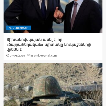
ՊՆԱԿԱԼԵԶՆԵՐ
Տիխանովսկայան ասել է, որ
«ծայրահեղական» պիտակը Լուկաշենկոյի
վրեժն է
09/08/2026
infomitk@gmail.com