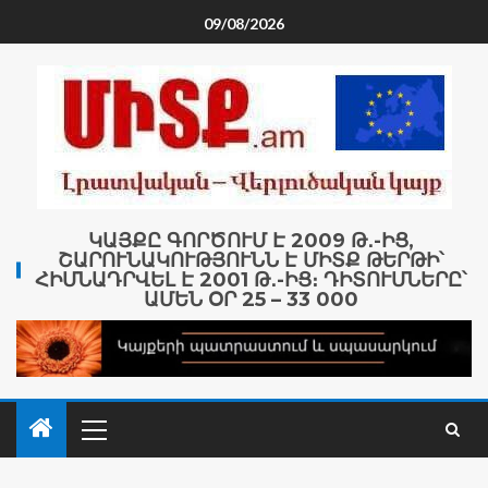
09/08/2026
ԿԱՅՔԸ ԳՈՐԾՈՒՄ Է 2009 Թ․-ԻՑ,
ՇԱՐՈՒՆԱԿՈՒԹՅՈՒՆՆ Է ՄԻՏՔ ԹԵՐԹԻ՝
ՀԻՄՆԱԴՐՎԵԼ Է 2001 Թ․-ԻՑ։ ԴԻՏՈՒՄՆԵՐԸ՝
ԱՄԵՆ ՕՐ 25 – 33 000