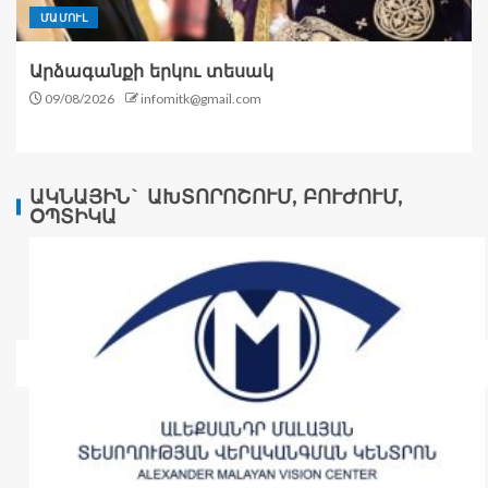
ՄԱՄՈՒԼ
Արձագանքի երկու տեսակ
09/08/2026
infomitk@gmail.com
ԱԿՆԱՅԻՆ` ԱԽՏՈՐՈՇՈՒՄ, ԲՈՒԺՈՒՄ,
ՕՊՏԻԿԱ