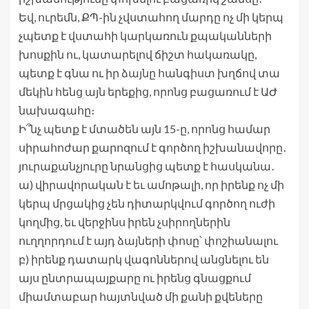
Եվ, ուրեմն, ՔՊ-ին չվստահող մարդը ոչ մի կերպ
չպետք է վստահի կարկառուն քպականների
խոսքին ու, կատարելով ճիշտ հակառակը,
պետք է գնա ու իր ձայնը հանգիստ խղճով տա
մեկին հենց այն երեքից, որոնց բացառում է ԱԺ
նախագահը։
Ի՞նչ պետք է մտածեն այն 15-ը, որոնց համար
սիրահոժար քարոզում է գործող իշխանավորը․
յուրաքանչյուրը նրանցից պետք է հասկանա․
ա) վիրավորական է եւ ամոթալի, որ իրենք ոչ մի
կերպ մրցակից չեն դիտարկվում գործող ուժի
կողմից, եւ վերջինս իրեն չսիրողներին
ուղղորդում է այդ ձայների փոսը՝ փոշիանալու
բ) իրենք դատարկ վագոններով անցնելու են
այս ընտրապայքարը ու իրենց գնացքում
միամտաբար հայտնված մի քանի քվեները