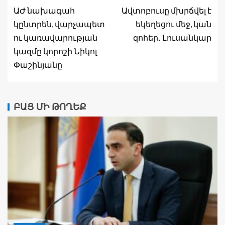
ԱԺ նախագահ
Ավտոբուսը մխրճվել է
կընտրեն, վարչապետ
եկեղեցու մեջ, կան
ու կառավարության
զոհեր․ Լուսանկար
կազմը կորոշի Նիկոլ
Փաշինյանը
ԲԱՑ ՄԻ ԹՈՂԵՔ