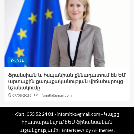
ՈՎ ՈՎ Է
Ֆրանսիան և Իսպանիան քննադատում են ԵՄ
արտաքին քաղաքականության վիճահարույց
նշանակումը
07/08/2026
infomitk@gmail.com
Հեռ․ 055 52 24 81 - infomitk@gmail.com - Կայքը
հրատարակվում է ԵՄ ֆինանսական
աջակցությամբ
|
EnterNews
by AF themes.