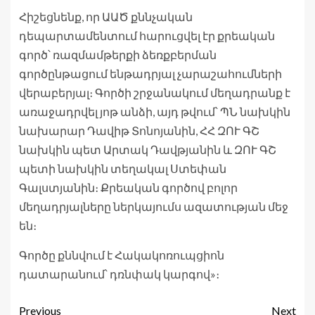
Հիշեցնենք, որ ԱԱԾ քննչական
դեպարտամենտում հարուցվել էր քրեական
գործ՝ ռազմամթերքի ձեռքբերման
գործընթացում ենթադրյալ չարաշահումների
վերաբերյալ։ Գործի շրջանակում մեղադրանք է
առաջադրվել յոթ անձի, այդ թվում՝ ՊՆ նախկին
նախարար Դավիթ Տոնոյանին, ՀՀ ԶՈՒ ԳՇ
նախկին պետ Արտակ Դավթյանին և ԶՈՒ ԳՇ
պետի նախկին տեղակալ Ստեփան
Գալստյանին։ Քրեական գործով բոլոր
մեղադրյալները ներկայումս ազատության մեջ
են։
Գործը քննվում է Հակակոռուպցիոն
դատարանում՝ դռնփակ կարգով»։
Previous
Next