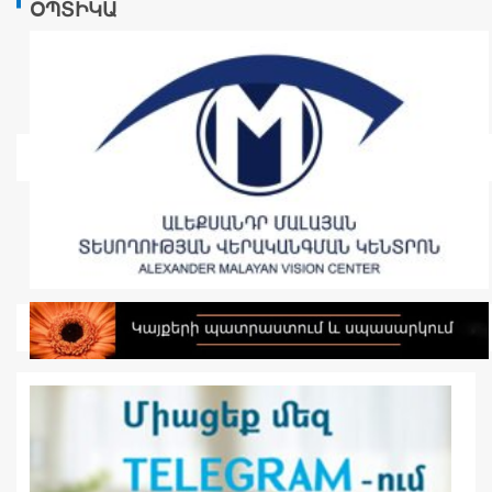
ՕՊՏԻԿԱ