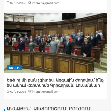
07/08/2026
infomitk@gmail.com
ՄԱՄՈՒԼ
Եթե ոչ մի բան չգիտես, Ազգային ժողովում ի՞նչ
ես անում Հռիփսիմե Գրիգորյան․ Լուսանկար
07/08/2026
infomitk@gmail.com
ԱԿՆԱՅԻՆ` ԱԽՏՈՐՈՇՈՒՄ, ԲՈՒԺՈՒՄ,