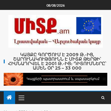
08/08/2026
ԿԱՅՔԸ ԳՈՐԾՈՒՄ Է 2009 Թ․-ԻՑ,
ՇԱՐՈՒՆԱԿՈՒԹՅՈՒՆՆ Է ՄԻՏՔ ԹԵՐԹԻ՝
ՀԻՄՆԱԴՐՎԵԼ Է 2001 Թ․-ԻՑ։ ԴԻՏՈՒՄՆԵՐԸ՝
ԱՄԵՆ ՕՐ 25 – 33 000