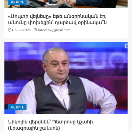
ՄԱՄՈՒԼ
«Մուլտի վելնեսը» եթե անօրինական էր,
անունը փոխեցին՝ դարձավ օրինակա՞ն
07/08/2026
infomitk@gmail.com
ՄԱՄՈՒԼ
Նիկոլին վերցնեն՝ Պետրոսը կշահի
(Լրագրային շանսոն)