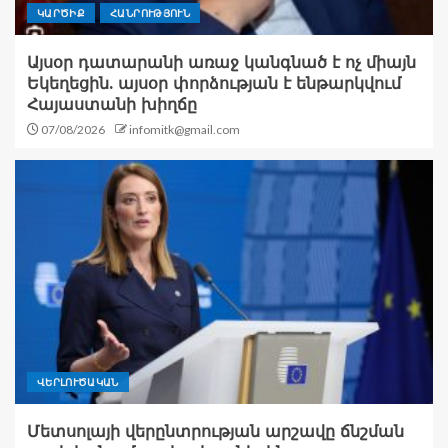
ԿԱՐԾԻՔ
ՀԱՆՐՈՒԹՅՈՒՆ
Այսօր դատարանի առաջ կանգնած է ոչ միայն
Եկեղեցին. այսօր փորձության է ենթարկվում
Հայաստանի խիղճը
07/08/2026
infomitk@gmail.com
ՎԵՐԼՈՒԾԱԿԱՆ
Մետսոլայի վերընտրության արշավը ճնշման