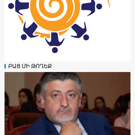
ԲԱՑ ՄԻ ԹՈՂԵՔ