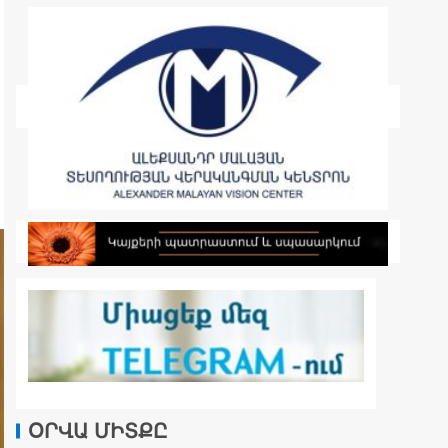
ՕՐՎԱ ՄԻՏՔԸ