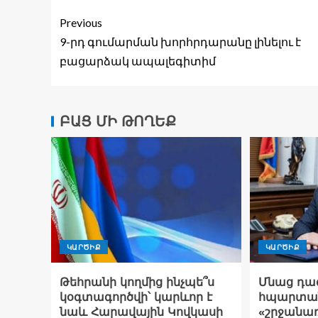
Previous
9-րդ գումարման խորհրդարանը լինելու է
բացարձակ ապալեգիտիմ
ԲԱՑ ՄԻ ԹՈՂԵՔ
ԿԱՐԾԻՔ
ԿԱՐԾԻՔ
Թեհրանի կողմից ինչպե՞ս
Մնաց դա
կօգտագործվի՝ կարևոր է
հպարտան
նաև Հարավային Կովկասի
«շրջանառ