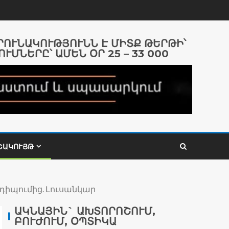
ԱՐՈՒՆԱԿՈՒԹՅՈՒՆՆ Է ՄԻՏՔ ԹԵՐԹԻ՝
ՈՒՄՆԵՐԸ՝ ԱՄԵՆ ՕՐ 25 – 33 000
ՇԱԿՈՒՅԹ
նդիպումից. Լուսանկար
ԱԿՆԱՅԻՆ` ԱԽՏՈՐՈՇՈՒՄ,
ԲՈՒԺՈՒՄ, ՕՊՏԻԿԱ