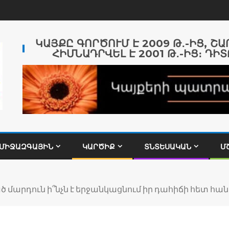
ԿԱՅՔԸ ԳՈՐԾՈՒՄ Է 2009 Թ․-ԻՑ, Շ
ՀԻՄՆԱԴՐՎԵԼ Է 2001 Թ․-ԻՑ։ ԴԻՏ
ՄԻՋԱԶԳԱՅԻՆ
ԿԱՐԾԻՔ
ՏՆՏԵՍԱԿԱՆ
Մ
 մարդուն ի՞նչն է երջանկացնում իր դահիճի հետ հա