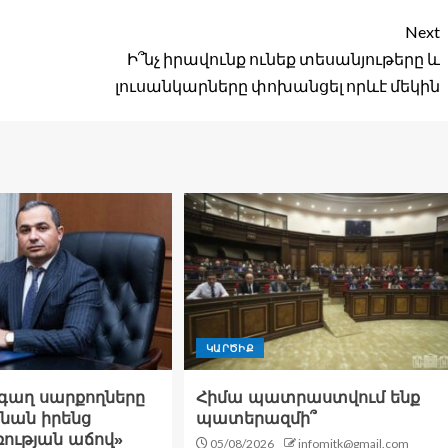
Next
Ի՞նչ իրավունք ունեք տեսանյութերը և
լուսանկարները փոխանցել որևէ մեկին
ԿԱՐԾԻՔ
գաղ սարքողները
Հիմա պատրաստվում ենք
ան իրենց
պատերազմի՞
ության աճով»
05/08/2026
infomitk@gmail.com