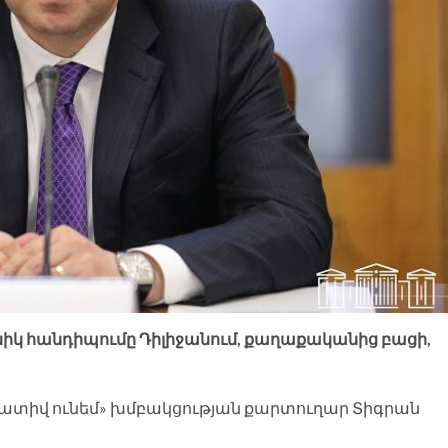
իկ հանդիպումը Դիլիջանում, քաղաքականից բացի,
Ժ «Պատիվ ունեմ» խմբակցության քարտուղար Տիգրան