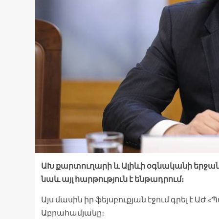
ԱԽ քարտուղարի և Ալիևի օգնականի երջան
նաև այլ հարթություն է ենթադրում։
Այս մասին իր ֆեյսբուքյան էջում գրել է Ա
Աբրահամյանը։