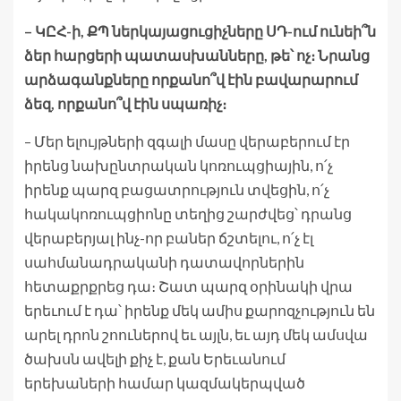
– ԿԸՀ-ի, ՔՊ ներկայացուցիչները ՍԴ-ում ունեի՞ն
ձեր հարցերի պատասխանները, թե՝ ոչ։ Նրանց
արձագանքները որքանո՞վ էին բավարարում
ձեզ, որքանո՞վ էին սպառիչ։
– Մեր ելույթների զգալի մասը վերաբերում էր
իրենց նախընտրական կոռուպցիային, ո՛չ
իրենք պարզ բացատրություն տվեցին, ո՛չ
հակակոռուպցիոնը տեղից շարժվեց՝ դրանց
վերաբերյալ ինչ-որ բաներ ճշտելու, ո՛չ էլ
սահմանադրականի դատավորներին
հետաքրքրեց դա։ Շատ պարզ օրինակի վրա
երեւում է դա՝ իրենք մեկ ամիս քարոզչություն են
արել դրոն շոուներով եւ այլն, եւ այդ մեկ ամսվա
ծախսն ավելի քիչ է, քան Երեւանում
երեխաների համար կազմակերպված