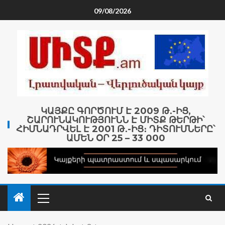
09/08/2026
ԿԱՅՔԸ ԳՈՐԾՈՒՄ Է 2009 Թ․-ԻՑ,
ՇԱՐՈՒՆԱԿՈՒԹՅՈՒՆՆ Է ՄԻՏՔ ԹԵՐԹԻ՝
ՀԻՄՆԱԴՐՎԵԼ Է 2001 Թ․-ԻՑ։ ԴԻՏՈՒՄՆԵՐԸ՝
ԱՄԵՆ ՕՐ 25 – 33 000