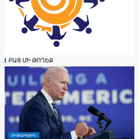
ԲԱՑ ՄԻ ԹՈՂԵՔ
ՄԻՋԱԶԳԱՅԻՆ