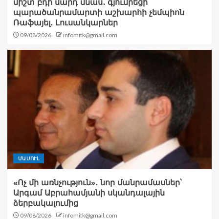
միշտ բդի մարդ մնաս․ գյումրեցի
պարածանրամարտի աշխարհի չեմպիոն
Ռաֆայել․ Լուսանկարներ
09/08/2026
infomitk@gmail.com
ՄԱՄՈՒԼ
«Ոչ մի առնչություն»․ նոր մանրամասներ՝
Արգամ Աբրահամյանի սկանդալային
ձերբակալումից
09/08/2026
infomitk@gmail.com