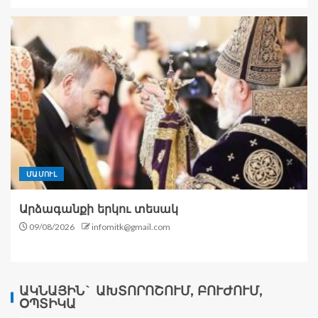
ՄԱՄՈՒԼ
Արձագանքի երկու տեսակ
09/08/2026
infomitk@gmail.com
ԱԿՆԱՅԻՆ` ԱԽՏՈՐՈՇՈՒՄ, ԲՈՒԺՈՒՄ,
ՕՊՏԻԿԱ