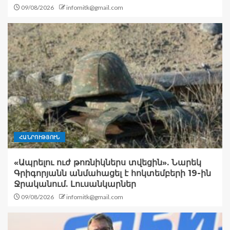
09/08/2026
infomitk@gmail.com
ՀԱՆՐՈՒԹՅՈՒՆ
«Ապրելու ուժ թոռնիկներս տվեցին». Նարեկ
Գրիգորյանն անմահացել է հոկտեմբերի 19-ին
Ջրականում. Լուսանկարներ
09/08/2026
infomitk@gmail.com