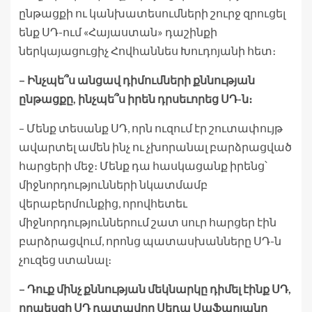
ընթացքի ու կանխատեսումների շուրջ զրուցել
ենք ՍԴ-ում «Հայաստան» դաշինքի
ներկայացուցիչ Հովհաննես Խուդոյանի հետ։
– Ինչպե՞ս անցավ դիմումների քննության
ընթացքը, ինչպե՞ս իրեն դրսեւորեց ՍԴ-ն։
– Մենք տեսանք ՍԴ, որն ուզում էր շուտափույթ
ավարտել ամեն ինչ ու չխորանալ բարձրացված
հարցերի մեջ։ Մենք դա հասկացանք իրենց՝
միջնորդությունների նկատմամբ
վերաբերմունքից, որովհետեւ
միջնորդություններում շատ սուր հարցեր էին
բարձրացվում, որոնց պատասխանները ՍԴ-ն
չուզեց ստանալ։
– Դուք մինչ քննության մեկնարկը դիմել էինք ՍԴ,
որպեսզի ՍԴ դատավոր Սեդա Սաֆարյանը