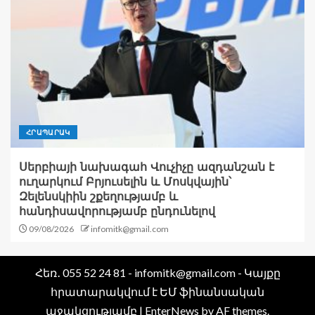
ՀՐԱՊԱՐԱԿ
Սերբիայի նախագահ Վուչիչը ազդանշան է
ուղարկում Բրյուսելին և Մոսկվային՝
Զելենսկիին շքեղությամբ և
հանդիսավորությամբ ընդունելով
09/08/2026
infomitk@gmail.com
Հեռ․ 055 52 24 81 - infomitk@gmail.com - Կայքը
հրատարակվում է ԵՄ ֆինանսական
աջակցությամբ
|
EnterNews
by AF themes.