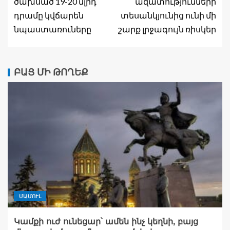
ծախսած 19-20 մլրդ
ազատությունների
դրամը կվճարեն
տեսանկյունից ունի մի
նպաստառուները
շարք լրջագույն ռիսկեր
ԲԱՑ ՄԻ ԹՈՂԵՔ
ՄԱՄՈՒԼ
Կամքի ուժ ունեցար՝ ամեն ինչ կեղնի, բայց