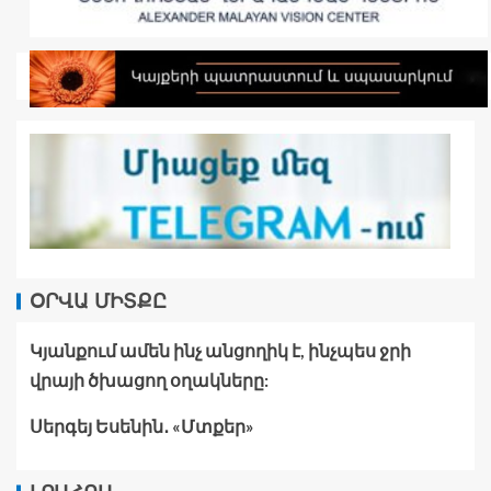
ՕՐՎԱ ՄԻՏՔԸ
Կյանքում ամեն ինչ անցողիկ է, ինչպես ջրի
վրայի ծխացող օղակները:
Սերգեյ Եսենին․ «Մտքեր»