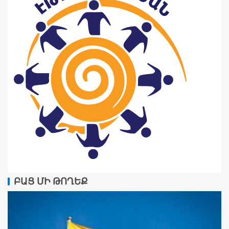
ԲԱՑ ՄԻ ԹՈՂԵՔ