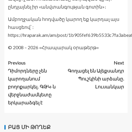
ընդլայնել իր «անվտանգության գոտին»։
Ամբողջական հոդվածը կարող եք կարդալ այս
հասցեով՝ :
https://hraparak.am/am/post/1b905fef639b5533c7fa3abea
© 2008 – 2026 «Հրապարակ օրաթերթ»
Previous
Next
Դիմորդները չեն
Գողացել են Ալեքսանդր
կարողանում
Պուշկինի արձանը.
բողոքարկել․ ԳԹԿ-ն
Լուսանկար
վերջնաժամկետը
երկարաձգել է
ԲԱՑ ՄԻ ԹՈՂԵՔ