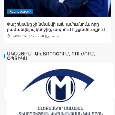
ՊՆԱԿԱԼԵԶՆԵՐ
Փաշինյանը չի նմանվի այն ամուսնուն, որը
բաժանվելով կնոջից, ապրում է շքամուտքում
07/08/2026
infomitk@gmail.com
ԱԿՆԱՅԻՆ` ԱԽՏՈՐՈՇՈՒՄ, ԲՈՒԺՈՒՄ,
ՕՊՏԻԿԱ