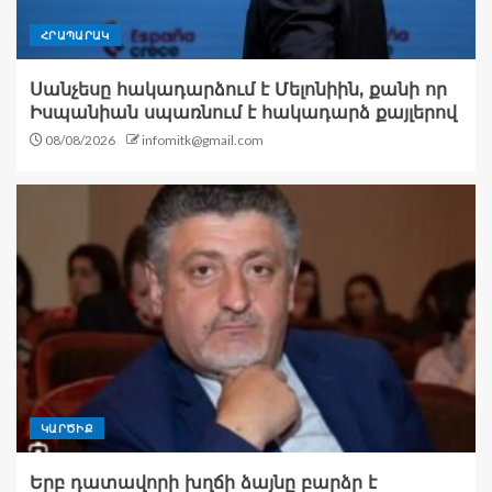
ՀՐԱՊԱՐԱԿ
Սանչեսը հակադարձում է Մելոնիին, քանի որ
Իսպանիան սպառնում է հակադարձ քայլերով
08/08/2026
infomitk@gmail.com
ԿԱՐԾԻՔ
Երբ դատավորի խղճի ձայնը բարձր է