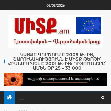
08/08/2026
ԿԱՅՔԸ ԳՈՐԾՈՒՄ Է 2009 Թ․-ԻՑ,
ՇԱՐՈՒՆԱԿՈՒԹՅՈՒՆՆ Է ՄԻՏՔ ԹԵՐԹԻ՝
ՀԻՄՆԱԴՐՎԵԼ Է 2001 Թ․-ԻՑ։ ԴԻՏՈՒՄՆԵՐԸ՝
ԱՄԵՆ ՕՐ 25 – 33 000