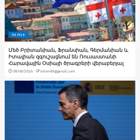
ՈՎ ՈՎ Է
Մեծ Բրիտանիան, Ֆրանսիան, Գերմանիան և
Իտալիան զգուշացնում են Ռուսաստանի
Հարավային Օսիայի ծրագրերի վերաբերյալ
08/08/2026
infomitk@gmail.com