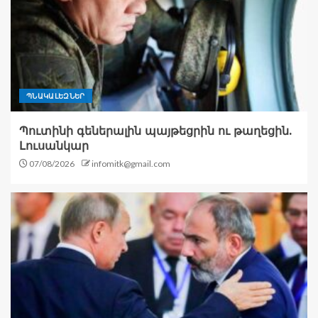
ՊՆԱԿԱԼԵԶՆԵՐ
Պուտինի գեներալին պայթեցրին ու թաղեցին.
Լուսանկար
07/08/2026
infomitk@gmail.com