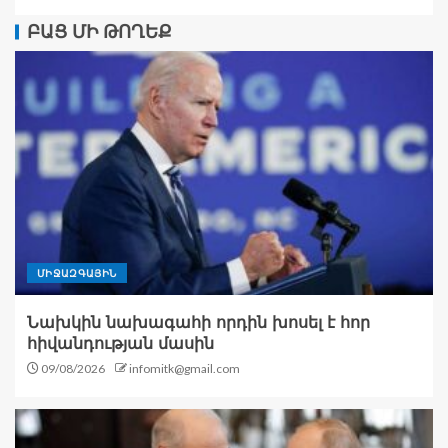
ԲԱՑ ՄԻ ԹՈՂԵՔ
ՄԻՋԱԶԳԱՅԻՆ
Նախկին նախագահի որդին խոսել է հոր
հիվանդության մասին
09/08/2026
infomitk@gmail.com