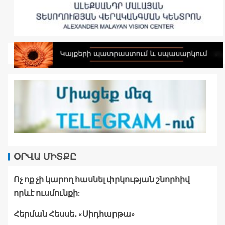
ՕՐՎԱ ՄԻՏՔԸ
Ոչ ոք չի կարող հասնել փրկության շնորհիվ
որևէ ուսմունքի:
Հերման Հեսսե․ «Սիդհարթա»