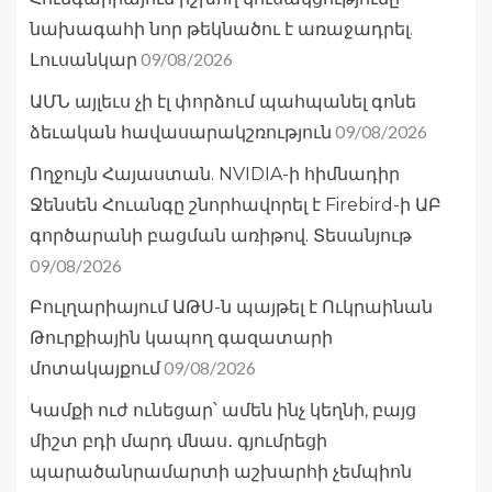
նախագահի նոր թեկնածու է առաջադրել.
09/08/2026
Լուսանկար
ԱՄՆ այլեւս չի էլ փորձում պահպանել գոնե
09/08/2026
ձեւական հավասարակշռություն
Ողջույն Հայաստան. NVIDIA-ի հիմնադիր
Ջենսեն Հուանգը շնորհավորել է Firebird-ի ԱԲ
գործարանի բացման առիթով. Տեսանյութ
09/08/2026
Բուլղարիայում ԱԹՍ-ն պայթել է Ուկրաինան
Թուրքիային կապող գազատարի
09/08/2026
մոտակայքում
Կամքի ուժ ունեցար՝ ամեն ինչ կեղնի, բայց
միշտ բդի մարդ մնաս․ գյումրեցի
պարածանրամարտի աշխարհի չեմպիոն