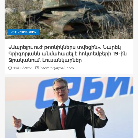
ՀԱՆՐՈՒԹՅՈՒՆ
«Ապրելու ուժ թոռնիկներս տվեցին». Նարեկ
Գրիգորյանն անմահացել է հոկտեմբերի 19-ին
Ջրականում. Լուսանկարներ
09/08/2026
infomitk@gmail.com