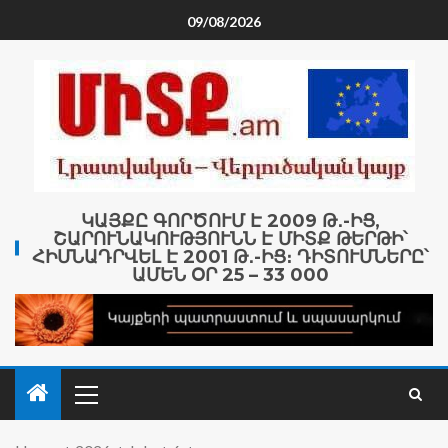
09/08/2026
ԿԱՅՔԸ ԳՈՐԾՈՒՄ Է 2009 Թ․-ԻՑ,
ՇԱՐՈՒՆԱԿՈՒԹՅՈՒՆՆ Է ՄԻՏՔ ԹԵՐԹԻ՝
ՀԻՄՆԱԴՐՎԵԼ Է 2001 Թ․-ԻՑ։ ԴԻՏՈՒՄՆԵՐԸ՝
ԱՄԵՆ ՕՐ 25 – 33 000