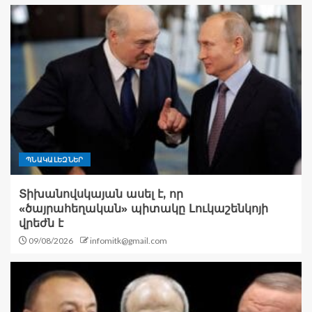
ՊՆԱԿԱԼԵԶՆԵՐ
Տիխանովսկայան ասել է, որ
«ծայրահեղական» պիտակը Լուկաշենկոյի
վրեժն է
09/08/2026
infomitk@gmail.com