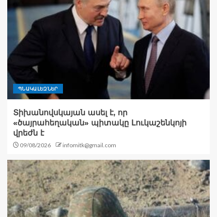
ՊՆԱԿԱԼԵԶՆԵՐ
Տիխանովսկայան ասել է, որ
«ծայրահեղական» պիտակը Լուկաշենկոյի
վրեժն է
09/08/2026
infomitk@gmail.com