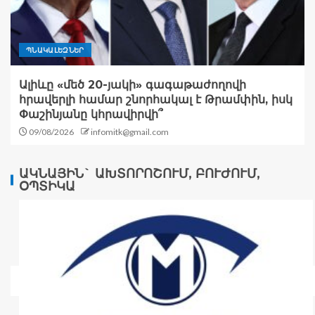
ՊՆԱԿԱԼԵԶՆԵՐ
Ալիևը «մեծ 20-յակի» գագաթաժողովի
հրավերլի համար շնորհակալ է Թրամփին, իսկ
Փաշինյանը կհրավիրվի՞
09/08/2026
infomitk@gmail.com
ԱԿՆԱՅԻՆ` ԱԽՏՈՐՈՇՈՒՄ, ԲՈՒԺՈՒՄ,
ՕՊՏԻԿԱ