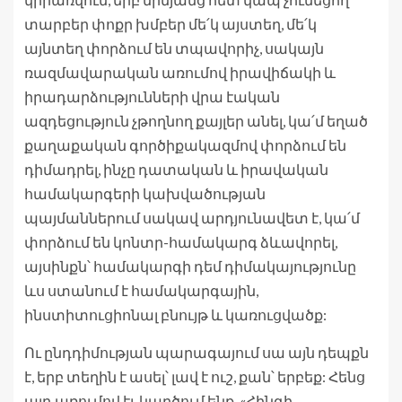
տարբեր փոքր խմբեր մե՛կ այստեղ, մե՛կ
այնտեղ փորձում են տպավորիչ, սակայն
ռազմավարական առումով իրավիճակի և
իրադարձությունների վրա էական
ազդեցություն չթողնող քայլեր անել, կա՛մ եղած
քաղաքական գործիքակազմով փորձում են
դիմադրել, ինչը դատական և իրավական
համակարգերի կախվածության
պայմաններում սակավ արդյունավետ է, կա՛մ
փորձում են կոնտր-համակարգ ձևավորել,
այսինքն՝ համակարգի դեմ դիմակայությունը
ևս ստանում է համակարգային,
ինստիտուցիոնալ բնույթ և կառուցվածք:
Ու ընդդիմության պարագայում սա այն դեպքն
է, երբ տեղին է ասել՝ լավ է ուշ, քան՝ երբեք: Հենց
այդ առումով էլ, կարծում ենք, «Հինգի