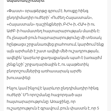
նպատակ չունեին:
«Փաստ» օրաթերթը գրում է. Խոսքը հինգ
ընդդիմադիր ուժերի՝ «Ուժեղ Հայաստան»,
«Հայաստան» դաշինքների, ԲՀԿ-ի, ՀԱԿ-ի ու
ԱԺԲ-ի համատեղ հայտարարության մասին է:
Ու չնայած բուն հայտարարությունը մի տեսակ
հընթացս շրջանառվեց լրահոսում, կարծում ենք
այն արժանի է շատ ավելի մեծ ուշադրության,
ավելին՝ կարևոր քաղաքական պահ է (առայժմ
չենք նշի՝ շրջադարձային է, ու պաթետիկ
բնորոշումներից առհասարակ արժե
խուսափել):
Ինչու կամ ինչով է կարևոր ընդդիմադիր հինգ
ուժերի՝ ՍԴ որոշմանը հաջորդած այս
հայտարարությունը: Առաջինը, որ
ուշադրություն է գրավում, բուն փաստն է, որ 5