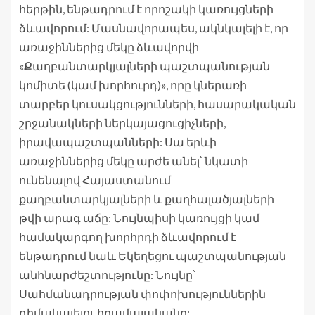
հերթին, ենթադրում է որոշակի կառույցների
ձևավորում: Մասնավորապես, ակնկալելի է, որ
առաջիններից մեկը ձևավորվի
«Քաղբանտարկյալների պաշտպանության
կոմիտե (կամ խորհուրդ)», որը կներառի
տարբեր կուսակցությունների, հասարակական
շրջանակների ներկայացուցիչների,
իրավապաշտպանների: Սա երևի
առաջիններից մեկը արժե անել՝ նկատի
ունենալով Հայաստանում
քաղբանտարկյալների և քաղհալածյալների
թվի արագ աճը: Նույնպիսի կառույցի կամ
համակարգող խորհրդի ձևավորում է
ենթադրում նաև Եկեղեցու պաշտպանության
անհնարժեշտությունը: Նույնը՝
Սահմանադրության փոփոխություններին
դիմակայելու հրամայականը: