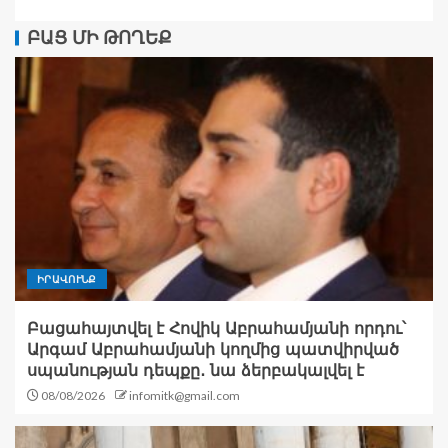
ԲԱՑ ՄԻ ԹՈՂԵՔ
ԻՐԱՎՈՒՆՔ
Բացահայտվել է Հովիկ Աբրահամյանի որդու՝
Արգամ Աբրահամյանի կողմից պատվիրված
սպանության դեպքը․ նա ձերբակալվել է
08/08/2026
infomitk@gmail.com