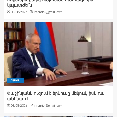
կպատժե՞ն
08/08/2026
infomitk@gmail.com
ՄԱՄՈՒԼ
Փաշինյանն ուզում է երկուսը մեկում, իսկ դա
անհնար է
08/08/2026
infomitk@gmail.com