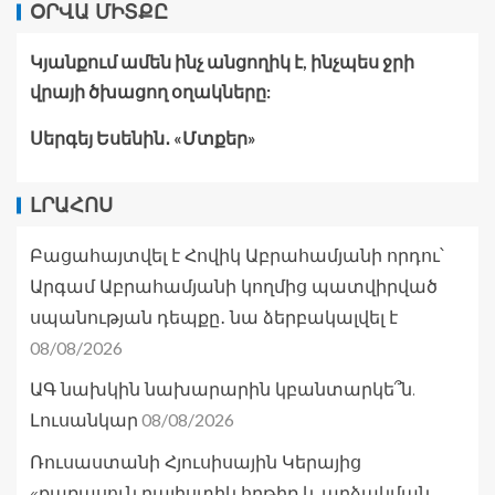
ՕՐՎԱ ՄԻՏՔԸ
Կյանքում ամեն ինչ անցողիկ է, ինչպես ջրի
վրայի ծխացող օղակները:
Սերգեյ Եսենին․ «Մտքեր»
ԼՐԱՀՈՍ
Բացահայտվել է Հովիկ Աբրահամյանի որդու՝
Արգամ Աբրահամյանի կողմից պատվիրված
սպանության դեպքը․ նա ձերբակալվել է
08/08/2026
ԱԳ նախկին նախարարին կբանտարկե՞ն.
08/08/2026
Լուսանկար
Ռուսաստանի Հյուսիսային Կերայից
«քառասուն բալիստիկ հրթիռ և արձակման