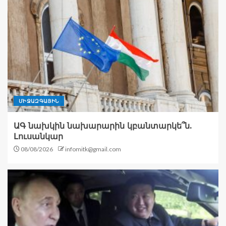
ՄԻՋԱԶԳԱՅԻՆ
ԱԳ նախկին նախարարին կբանտարկե՞ն.
Լուսանկար
08/08/2026
infomitk@gmail.com