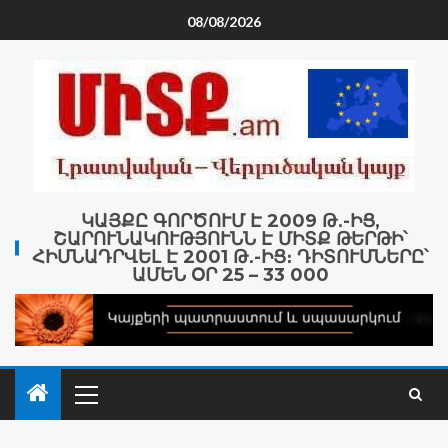
08/08/2026
ԿԱՅՔԸ ԳՈՐԾՈՒՄ Է 2009 Թ․-ԻՑ,
ՇԱՐՈՒՆԱԿՈՒԹՅՈՒՆՆ Է ՄԻՏՔ ԹԵՐԹԻ՝
ՀԻՄՆԱԴՐՎԵԼ Է 2001 Թ․-ԻՑ։ ԴԻՏՈՒՄՆԵՐԸ՝
ԱՄԵՆ ՕՐ 25 – 33 000