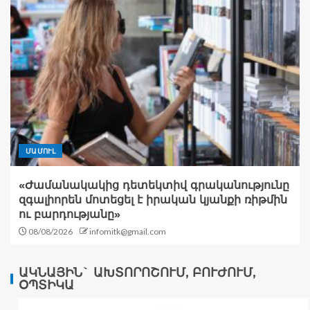
ՄԱՄՈՒԼ
«Ժամանակակից դետեկտիվ գրականությունը
զգալիորեն մոտեցել է իրական կյանքի ռիթմին
ու բարդությանը»
08/08/2026
infomitk@gmail.com
ԱԿՆԱՅԻՆ` ԱԽՏՈՐՈՇՈՒՄ, ԲՈՒԺՈՒՄ,
ՕՊՏԻԿԱ