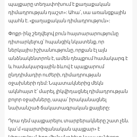
պայքարը տեղափոխում է քաղաքական
դիմադրության դաշտ»: Ահա՛, սա առանցքային
պահն է. «քաղաքական դիմադրություն»:
Փոքր-ինչ շեղվելով բուն հայտարարությունը
դիտարկելուց՝ հպանցիկ նկատենք, որ
ներկայիս իշխանությունը, որքան էլ այն
անձնակենտրոն է, ամեն դեպքում համակարգ է
և համակարգային ձևով է պայքարում
ընդդիմադիր ուժերի, դիմադրության
օջախների դեմ: Նպատակներից մեկն
ակնհայտ է՝ մարել, լիկվիդացնել դիմադրության
բոլոր օջախները, ապա՝ իրականացնել
նախանշած ճակատագրական քայլերը:
Դրա դեմ պայքարելու տարբերակները շատ չեն.
կա՛մ «պարտիզանական պայքար» է
կիրառվում, երբ միմյանց հետ կապ չունեցող