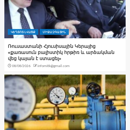
ԿԵՂՏՈՏ ԼՎԱՑՔ
ՄԻՋԱԶԳԱՅԻՆ
Ռուսաստանի Հյուսիսային Կերայից
«քառասուն բալիստիկ հրթիռ և արձակման
վեց կայան է ստացել»
08/08/2026
infomitk@gmail.com