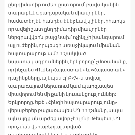
ընդդիմադիր ուժեր, ըստ որում՝ բավականին
տարաբևեռ քաղաքական միավորներ,
համատեղ են հանդես եկել: Լավ կլիներ, իհարկե,
որ ավելի շատ ընդդիմադիր միավորներ
ներգրավվեին, բայց նախ՝ ոչինչ չի խանգարում
այլ ուժերին, որպեսզի առաջիկայում միանան
հայտարարությամբ հռչակված
նպատակադրումներին, երկրորդը՝ չմոռանանք,
որ ինչպես «Ուժեղ Հայաստան» և «Հայաստան»
դաշինքները, այնպես էլ՝ ԲՀԿ-ն, տվյալ
պարագայում ներառում կամ պարզապես
միավորում են մի քանի կուսակցություններ:
Երկրորդը. եթե «Հինգի հայտարարությունը»
վերաբերեր բացառապես ՍԴ որոշմանը, ապա
այն այդքան արժեքավոր չէր լինի: Թեպետ, ՍԴ
որոշման վերաբերյալ տրված
գնահատականները ևս կարևոր են: