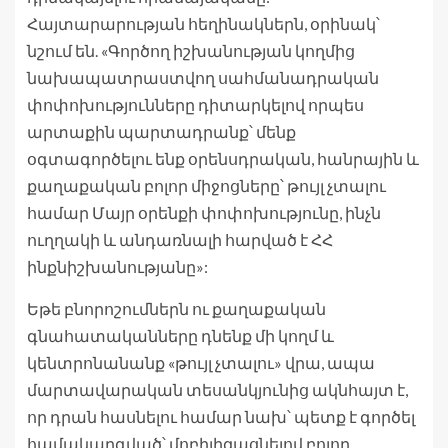
Հայտարարության հեղինակներն, օրինակ՝
նշում են. «Գործող իշխանության կողմից
նախապատրաստվող սահմանադրական
փոփոխությունները դիտարկելով որպես
արտաքին պարտադրանք՝ մենք
օգտագործելու ենք օրենսդրական, հանրային և
քաղաքական բոլոր միջոցները՝ թույլ չտալու
համար Մայր օրենքի փոփոխությունը, ինչն
ուղղակի և անդառնալի հարված է ՀՀ
ինքնիշխանությանը»:
Եթե բնորոշումներն ու քաղաքական
գնահատականները դնենք մի կողմ և
կենտրոնանանք «թույլ չտալու» վրա, ապա
մարտավարական տեսանկյունից ակնհայտ է,
որ դրան հասնելու համար նախ՝ պետք է գործել
համակարգված՝ մոբիլիզացնելով բոլոր