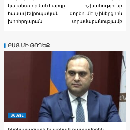
կալանավորման հարցը
իշխանությունը
հասավ Եվրոպական
գործում է ոչ իներցիոն
խորհրդարան
տրամաբանությամբ
ԲԱՑ ՄԻ ԹՈՂԵՔ
ՄԱՄՈՒԼ
Ինքնաբացարկ հայտնած դատավորին