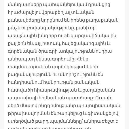
մանդատները պահպանելու կամ դրանցից
հրաժարվելու վերաբերյալ տևական
բանավեճերը կորցնում են իրենց քաղաքական
քաշն ու բովանդակությունը, քանի որ
առաջնային խնդիրը ոչ թե կարգավիճակային
քայլերն են, այլ հստակ, հայեցակարգային և
գործնական ծրագրի առկայությունն ու դրա
անհապաղ կենսագործումը։ Հենց
ռազմավարական գործողությունների
բացակայությունն ու անորոշությունն են
հանդիսանում հանրության բանական
հատվածի հիասթափության և քաղաքական
ապատիայի հիմնական պատճառը։ Ուստի,
զերծ մնալով ընդդիմությանը պոպուլիստական
թիրախավորման ենթարկելուց և գիտակցելով
ստեղծված բարդ պայմանները՝ անհրաժեշտ է
արձանագրել, որ հասարակության