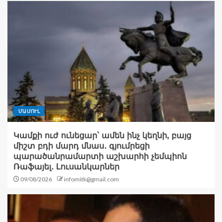
ՄԱՄՈՒԼ
Կամքի ուժ ունեցար՝ ամեն ինչ կեղնի, բայց
միշտ բդի մարդ մնաս․ գյումրեցի
պարածանրամարտի աշխարհի չեմպիոն
Ռաֆայել․ Լուսանկարներ
09/08/2026
infomitk@gmail.com