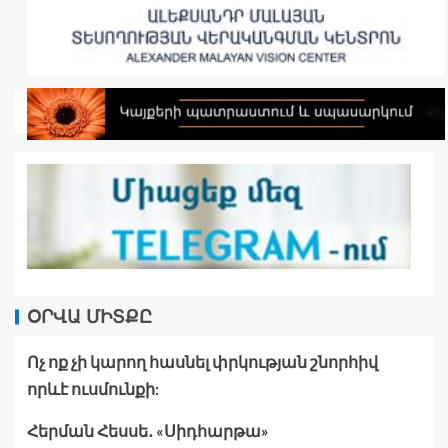
ՕՐՎԱ ՄԻՏՔԸ
Ոչ ոք չի կարող հասնել փրկության շնորհիվ
որևէ ուսմունքի:
Հերման Հեսսե․ «Սիդհարթա»