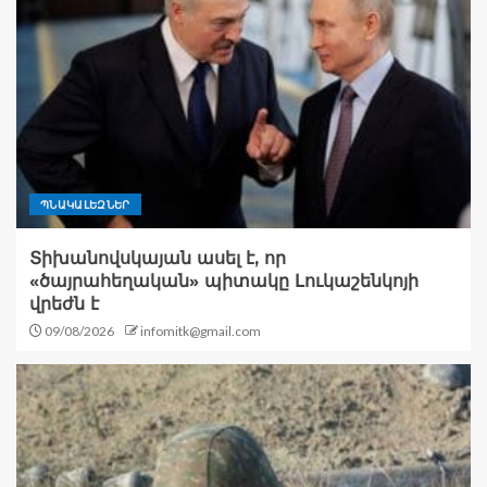
ՊՆԱԿԱԼԵԶՆԵՐ
Տիխանովսկայան ասել է, որ
«ծայրահեղական» պիտակը Լուկաշենկոյի
վրեժն է
09/08/2026
infomitk@gmail.com