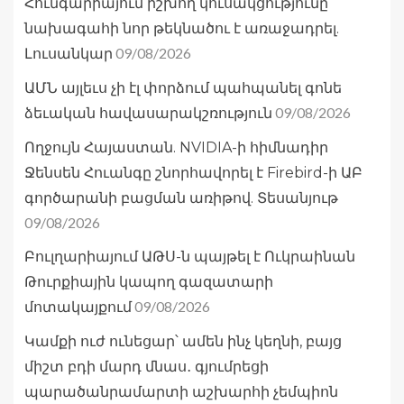
Հունգարիայում իշխող կուսակցությունը
նախագահի նոր թեկնածու է առաջադրել.
09/08/2026
Լուսանկար
ԱՄՆ այլեւս չի էլ փորձում պահպանել գոնե
09/08/2026
ձեւական հավասարակշռություն
Ողջույն Հայաստան. NVIDIA-ի հիմնադիր
Ջենսեն Հուանգը շնորհավորել է Firebird-ի ԱԲ
գործարանի բացման առիթով. Տեսանյութ
09/08/2026
Բուլղարիայում ԱԹՍ-ն պայթել է Ուկրաինան
Թուրքիային կապող գազատարի
09/08/2026
մոտակայքում
Կամքի ուժ ունեցար՝ ամեն ինչ կեղնի, բայց
միշտ բդի մարդ մնաս․ գյումրեցի
պարածանրամարտի աշխարհի չեմպիոն