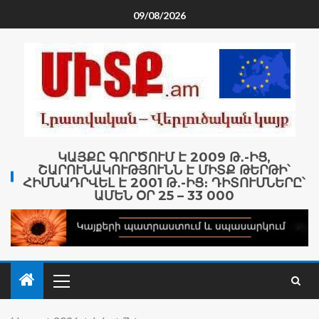
09/08/2026
ԿԱՅՔԸ ԳՈՐԾՈՒՄ Է 2009 Թ․-ԻՑ,
ՇԱՐՈՒՆԱԿՈՒԹՅՈՒՆՆ Է ՄԻՏՔ ԹԵՐԹԻ՝
ՀԻՄՆԱԴՐՎԵԼ Է 2001 Թ․-ԻՑ։ ԴԻՏՈՒՄՆԵՐԸ՝
ԱՄԵՆ ՕՐ 25 – 33 000