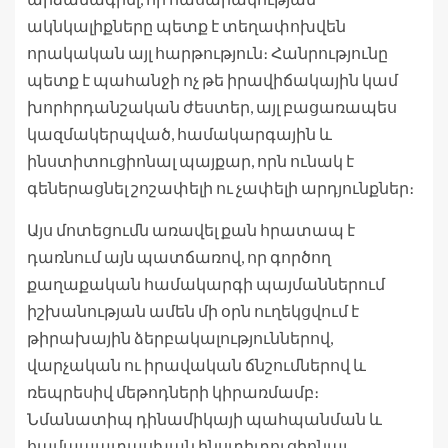
ակնկալիքները պետք է տեղափոխվեն
որակական այլ հարթություն։ Հանրությունը
պետք է պահանջի ոչ թե իրավիճակային կամ
խորհրդանշական ժեստեր, այլ բացառապես
կազմակերպված, համակարգային և
ինստիտուցիոնալ պայքար, որն ունակ է
գեներացնել շոշափելի ու չափելի արդյունքներ։
Այս մոտեցումն առավել քան հրատապ է
դառնում այն պատճառով, որ գործող
քաղաքական համակարգի պայմաններում
իշխանության ամեն մի օրն ուղեկցվում է
թիրախային ձերբակալություններով,
վարչական ու իրավական ճնշումներով և
ռեպրեսիվ մեթոդների կիրառմամբ։
Նմանատիպ դինամիկայի պահպանման և
համապատասխան ինստիտուցիոնալ