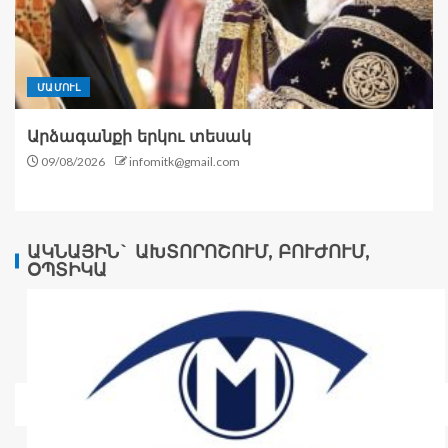
ՄԱՄՈՒԼ
Արձագանքի երկու տեսակ
09/08/2026
infomitk@gmail.com
ԱԿՆԱՅԻՆ` ԱԽՏՈՐՈՇՈՒՄ, ԲՈՒԺՈՒՄ,
ՕՊՏԻԿԱ