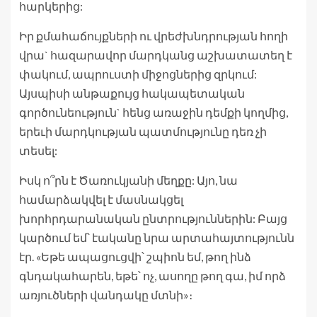
հարկերից:
Իր քմահաճույքների ու վրեժխնդրության հողի
վրա` հազարավոր մարդկանց աշխատատեղ է
փակում, ապրուստի միջոցներից զրկում:
Այսպիսի անթաքույց հակապետական
գործունեություն` հենց առաջին դեմքի կողմից,
երեւի մարդկության պատմությունը դեռ չի
տեսել:
Իսկ ո՞րն է Ծառուկյանի մեղքը: Այո, նա
համարձակվել է մասնակցել
խորհրդարանական ընտրություններին: Բայց
կարծում եմ՝ էականը նրա արտահայտությունն
էր. «Եթե ապացուցվի՝ շպիոն եմ, թող ինձ
գնդակահարեն, եթե՝ ոչ, ասողը թող գա, իմ որձ
առյուծների վանդակը մտնի»։