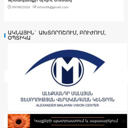
09/08/2026
infomitk@gmail.com
ԱԿՆԱՅԻՆ` ԱԽՏՈՐՈՇՈՒՄ, ԲՈՒԺՈՒՄ,
ՕՊՏԻԿԱ