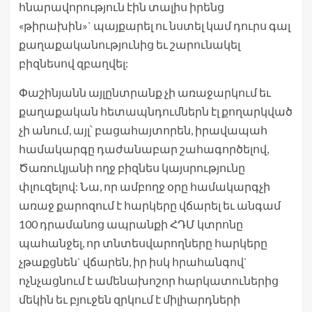
հնարավորություն էին տալիս իրենց
«թիրախին»` պայքարել ու նստել կամ դուրս գալ
քաղաքականությունից եւ շարունակել
բիզնեսով զբաղվել:
Փաշինյանն այլընտրանք չի առաջարկում եւ
քաղաքական հետապնդումներն էլ քողարկված
չի անում, այլ՝ բացահայտորեն, իրավապահ
համակարգը դաժանաբար շահագործելով,
Ծառուկյանի ողջ բիզնես կայսրությունը
փլուզելով: Նա, որ ամբողջ օրը համակարգչի
առաջ քարոզում է հարկերը վճարել եւ անգամ
100 դրամանոց ապրանքի ՀԴՄ կտրոնը
պահանջել, որ տնտեսվարողները հարկերը
չթաքցնեն` վճարեն, իր իսկ հրահանգով`
ոչնչացնում է ամենախոշոր հարկատուներից
մեկին եւ բյուջեն զրկում է միլիարդների