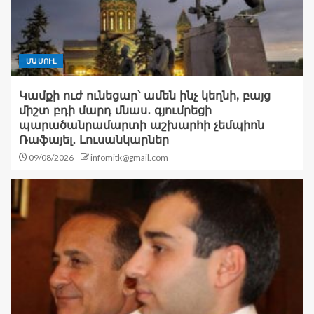
ՄԱՄՈՒԼ
Կամքի ուժ ունեցար՝ ամեն ինչ կեղնի, բայց
միշտ բդի մարդ մնաս․ գյումրեցի
պարածանրամարտի աշխարհի չեմպիոն
Ռաֆայել․ Լուսանկարներ
09/08/2026
infomitk@gmail.com