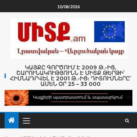
10/08/2026
ԿԱՅՔԸ ԳՈՐԾՈՒՄ Է 2009 Թ․-ԻՑ,
ՇԱՐՈՒՆԱԿՈՒԹՅՈՒՆՆ Է ՄԻՏՔ ԹԵՐԹԻ՝
ՀԻՄՆԱԴՐՎԵԼ Է 2001 Թ․-ԻՑ։ ԴԻՏՈՒՄՆԵՐԸ՝
ԱՄԵՆ ՕՐ 25 – 33 000