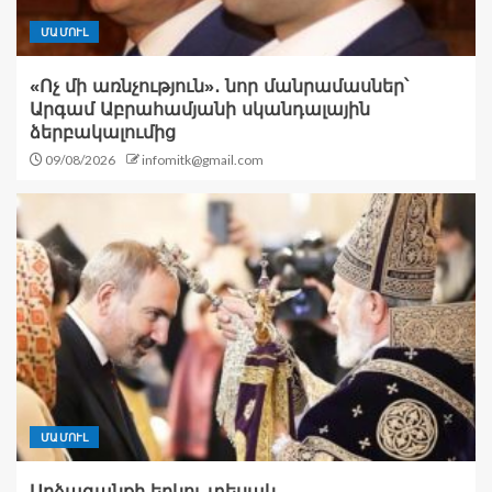
ՄԱՄՈՒԼ
«Ոչ մի առնչություն»․ նոր մանրամասներ՝
Արգամ Աբրահամյանի սկանդալային
ձերբակալումից
09/08/2026
infomitk@gmail.com
ՄԱՄՈՒԼ
Արձագանքի երկու տեսակ