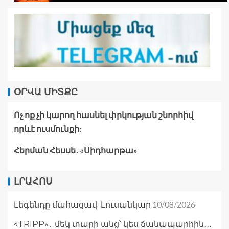
ՕՐՎԱ ՄԻՏՔԸ
Ոչ ոք չի կարող հասնել փրկության շնորհիվ
որևէ ուսմունքի:
Հերման Հեսսե․ «Սիդհարթա»
ԼՐԱՀՈՍ
10/08/2026
Լեգենդը մահացավ. Լուսանկար
«TRIPP»․ մեկ տարի անց՝ կես ճանապարհին․․․