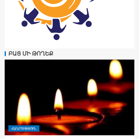
ԲԱՑ ՄԻ ԹՈՂԵՔ
ՀԱՆՐՈՒԹՅՈՒՆ