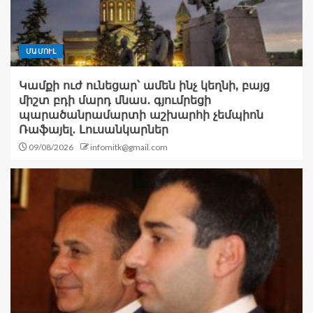
ՄԱՄՈՒԼ
Կամքի ուժ ունեցար՝ ամեն ինչ կեղնի, բայց
միշտ բդի մարդ մնաս․ գյումրեցի
պարածանրամարտի աշխարհի չեմպիոն
Ռաֆայել․ Լուսանկարներ
09/08/2026
infomitk@gmail.com