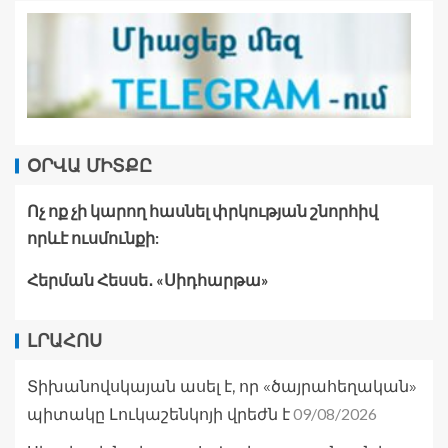
ՕՐՎԱ ՄԻՏՔԸ
Ոչ ոք չի կարող հասնել փրկության շնորհիվ
որևէ ուսմունքի:
Հերման Հեսսե․ «Սիդհարթա»
ԼՐԱՀՈՍ
Տիխանովսկայան ասել է, որ «ծայրահեղական»
09/08/2026
պիտակը Լուկաշենկոյի վրեժն է