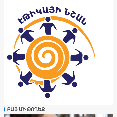
ԲԱՑ ՄԻ ԹՈՂԵՔ