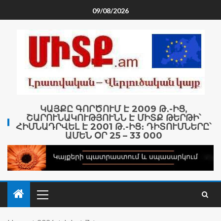
09/08/2026
ԿԱՅՔԸ ԳՈՐԾՈՒՄ Է 2009 Թ․-ԻՑ,
ՇԱՐՈՒՆԱԿՈՒԹՅՈՒՆՆ Է ՄԻՏՔ ԹԵՐԹԻ՝
ՀԻՄՆԱԴՐՎԵԼ Է 2001 Թ․-ԻՑ։ ԴԻՏՈՒՄՆԵՐԸ՝
ԱՄԵՆ ՕՐ 25 – 33 000