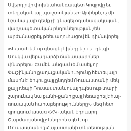
Սվերդլովի փոխնահանգապետ Կոզլովը եւ
տեղական այլ պաշտոնյաներ։ Այսինքն, ոչ մի
նշանակալի դեմք չի գնացել օդանավակայան,
վարչապետական ընդունելության չեն
արժանացրել, թեեւ աղուհացով են դիմավորել։
«Վստահ եմ, որ գնացել է խնդրելու եւ դեպի
Մոսկվա վերադարձի ճանապարհներ
փնտրելու։ Ես մեկ անգամ չեմ ասել, որ
Փաշինյանի քաղաքականությունը հետեւյալի
մասին է՝ երկու քայլ ընդդեմ Ռուսաստանի, մեկ
քայլ դեպի Ռուսաստան, ու այդպես ութ տարի
շարունակ նա քանի-քանի քայլ հեռացրել է հայ-
ռուսական հարաբերությունները»,- մեզ հետ
զրույցում ասաց ՀՀԿ-ական Էդուարդ
Շարմազանովը: Խնդիրն այն է, որ
Ռուսաստանից Հայաստանի տնտեսության