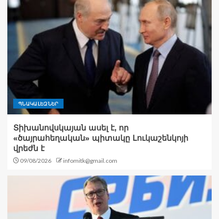
ՊՆԱԿԱԼԵԶՆԵՐ
Տիխանովսկայան ասել է, որ
«ծայրահեղական» պիտակը Լուկաշենկոյի
վրեժն է
09/08/2026
infomitk@gmail.com