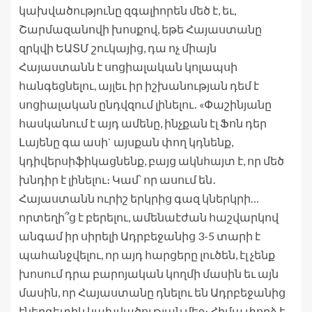
կախվածությունը զգալիորեն մեծ է, եւ,
Շարմազանովի խոսքով, եթե Հայաստանը
զրկվի ԵԱՏՄ շուկայից, դա ոչ միայն
Հայաստանն է սոցիալական կոլապսի
հանգեցնելու, այլեւ իր իշխանության դեմ է
սոցիալական ընդվզում լինելու․ «Փաշինյանը
հասկանում է այդ ամենը, ինչքան էլ Ֆոն դեր
Լայենը գա ասի` այսքան փող կդնենք,
կդիվերսիֆիկացնենք, բայց ակնհայտ է, որ մեծ
խնդիր է լինելու։ Կամ՝ որ ասում են․
Հայաստանն ուրիշ երկրից գազ կներկրի…
որտեղի՞ց է բերելու, ամենաէժան հաշվարկով
անգամ իր սիրելի Ադրբեջանից 3-5 տարի է
պահանջվելու, որ այդ հարցերը լուծեն, էլ չենք
խոսում դրա բարոյական կողմի մասին եւ այն
մասին, որ Հայաստանը դնելու են Ադրբեջանից
էներգետիկ կախվածության մեջ։ Հիմա փորձ է