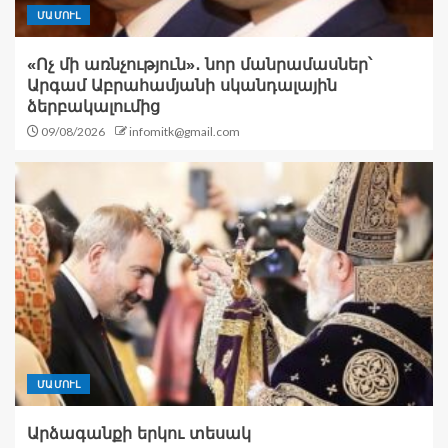
ՄԱՄՈՒԼ
«Ոչ մի առնչություն»․ նոր մանրամասներ՝
Արգամ Աբրահամյանի սկանդալային
ձերբակալումից
09/08/2026
infomitk@gmail.com
ՄԱՄՈՒԼ
Արձագանքի երկու տեսակ