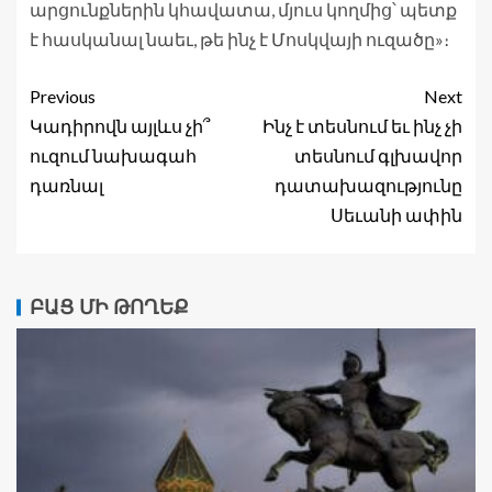
արցունքներին կհավատա, մյուս կողմից՝ պետք
է հասկանալ նաեւ, թե ինչ է Մոսկվայի ուզածը»։
Previous
Next
Կադիրովն այլևս չի՞
Ինչ է տեսնում եւ ինչ չի
ուզում նախագահ
տեսնում գլխավոր
դառնալ
դատախազությունը
Սեւանի ափին
ԲԱՑ ՄԻ ԹՈՂԵՔ