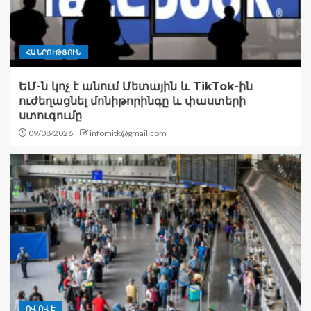
ՀԱՆՐՈՒԹՅՈՒՆ
ԵՄ-ն կոչ է անում Մետային և TikTok-ին
ուժեղացնել մոնիթորինգը և փաստերի
ստուգումը
09/08/2026
infomitk@gmail.com
ՈՎ ՈՎ Է