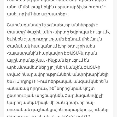
անում՝ մեկ քայլ կրկին վերադարձի, եւ ուզում է
ասել, որ իմ հետ աշխատեք»։
Շարմազանովը նշեց նաեւ, որ անհերքելի է
փաստը՝ Փաշինյանի «սիրտը Եվրոպա է ուզում»,
եւ ինքն էլ այդ ուղղությամբ է գնում, միեւնույն
ժամանակ հասկանում է, որ օդուջրի պես
Հայաստանին հարկավոր է ԵԱՏՄ-ն, դրան
այլընտրանք չկա․ «Ինչքան էլ ուզում են
արեւմտամետները լոլոներ կանչեն, ԵԱՏՄ-ի
տված հնարավորություններն անփոխարինելի
են»։ Արդյոք ՌԴ-ում հերթական անգամ կներե՞ն
«անառակ որդուն», թե՞ նորից նրան կոշտ
ընտրության առջեւ կդնեն, Շարմազանովը չի
կարող ասել: Միայն մի բան գիտի, որ հայ-
ռուսական դաշնակցային հարաբերություններ
վաղուց այլեւս չկան․ «Նայեք` ՀՀ-ում ՌԴ