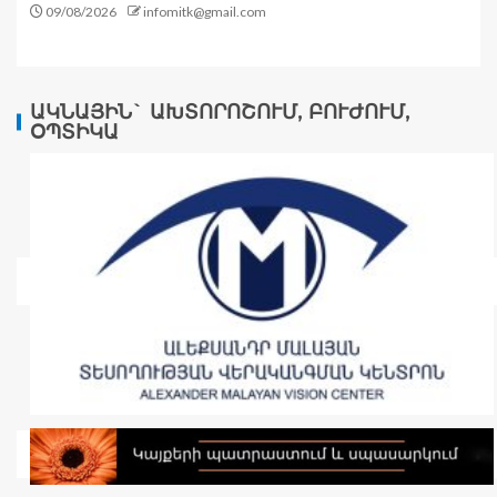
09/08/2026
infomitk@gmail.com
ԱԿՆԱՅԻՆ` ԱԽՏՈՐՈՇՈՒՄ, ԲՈՒԺՈՒՄ,
ՕՊՏԻԿԱ