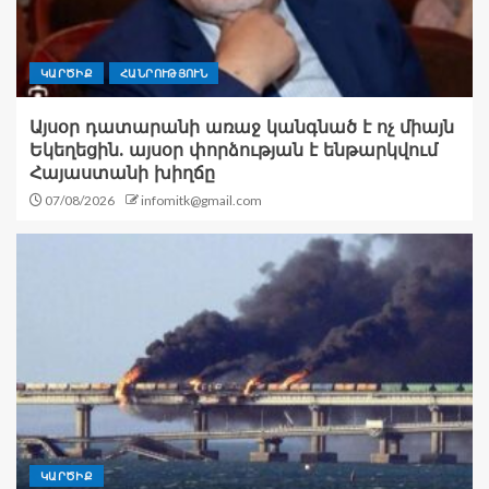
ԿԱՐԾԻՔ
ՀԱՆՐՈՒԹՅՈՒՆ
Այսօր դատարանի առաջ կանգնած է ոչ միայն
Եկեղեցին. այսօր փորձության է ենթարկվում
Հայաստանի խիղճը
07/08/2026
infomitk@gmail.com
ԿԱՐԾԻՔ