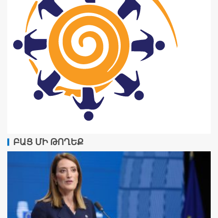
ԲԱՑ ՄԻ ԹՈՂԵՔ