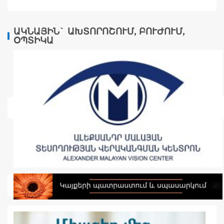
ԱԿՆԱՅԻՆ` ԱԽՏՈՐՈՇՈՒՄ, ԲՈՒԺՈՒՄ,
ՕՊՏԻԿԱ