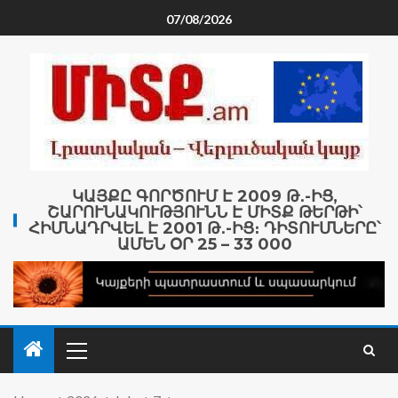
07/08/2026
ԿԱՅՔԸ ԳՈՐԾՈՒՄ Է 2009 Թ․-ԻՑ,
ՇԱՐՈՒՆԱԿՈՒԹՅՈՒՆՆ Է ՄԻՏՔ ԹԵՐԹԻ՝
ՀԻՄՆԱԴՐՎԵԼ Է 2001 Թ․-ԻՑ։ ԴԻՏՈՒՄՆԵՐԸ՝
ԱՄԵՆ ՕՐ 25 – 33 000