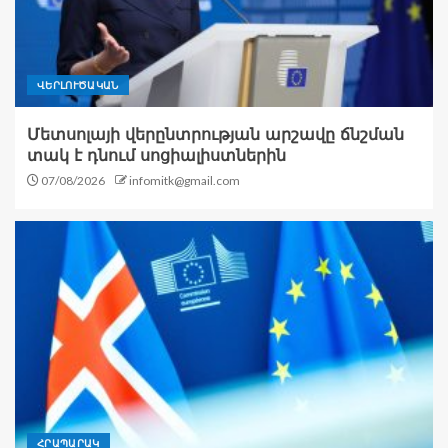
ՎԵՐԼՈՒԾԱԿԱՆ
Մետսոլայի վերընտրության արշավը ճնշման
տակ է դնում սոցիալիստներին
07/08/2026
infomitk@gmail.com
ՀՐԱՊԱՐԱԿ