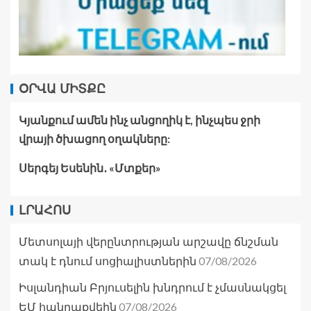
ՕՐՎԱ ՄԻՏՔԸ
Կյանքում ամեն ինչ անցողիկ է, ինչպես ջրի
վրայի ծխացող օղակները:
Սերգեյ Եսենին․ «Մտքեր»
ԼՐԱՀՈՍ
Մետսոլայի վերընտրության արշավը ճնշման
07/08/2026
տակ է դնում սոցիալիստներին
Իսլանդիան Բրյուսելին խնդրում է չմասնակցել
07/08/2026
ԵՄ հանրաքվեին