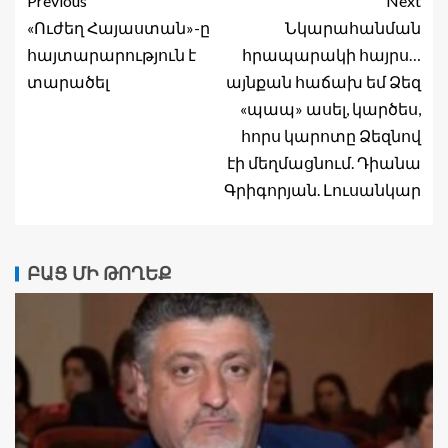
Previous
Next
«Ուժեղ Հայաստան»-ը
Նկարահանման
հայտարարություն է
հրապարակի հայրս…
տարածել
այնքան հաճախ եմ Ձեզ
«պապ» ասել, կարծես,
հորս կարոտը Ձեզնով
էի մեղմացնում. Դիանա
Գրիգորյան. Լուսանկար
ԲԱՑ ՄԻ ԹՈՂԵՔ