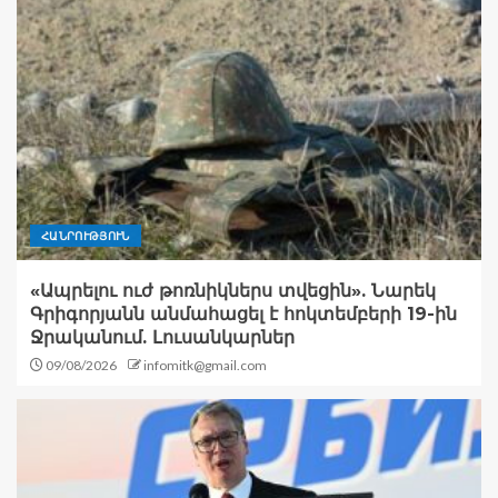
ՀԱՆՐՈՒԹՅՈՒՆ
«Ապրելու ուժ թոռնիկներս տվեցին». Նարեկ
Գրիգորյանն անմահացել է հոկտեմբերի 19-ին
Ջրականում. Լուսանկարներ
09/08/2026
infomitk@gmail.com