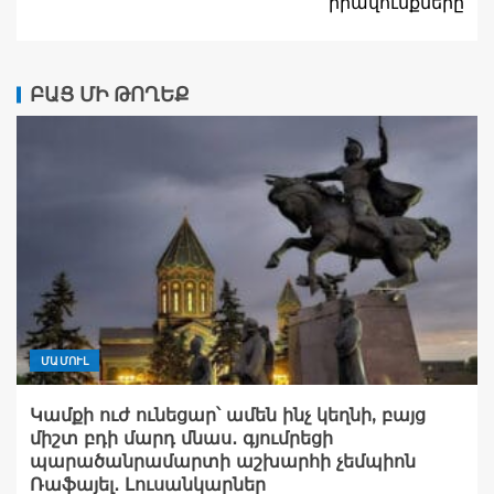
իրավունքները
ԲԱՑ ՄԻ ԹՈՂԵՔ
ՄԱՄՈՒԼ
Կամքի ուժ ունեցար՝ ամեն ինչ կեղնի, բայց
միշտ բդի մարդ մնաս․ գյումրեցի
պարածանրամարտի աշխարհի չեմպիոն
Ռաֆայել․ Լուսանկարներ