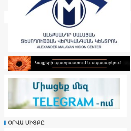
ՕՐՎԱ ՄԻՏՔԸ