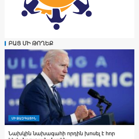
ԲԱՑ ՄԻ ԹՈՂԵՔ
ՄԻՋԱԶԳԱՅԻՆ
Նախկին նախագահի որդին խոսել է հոր