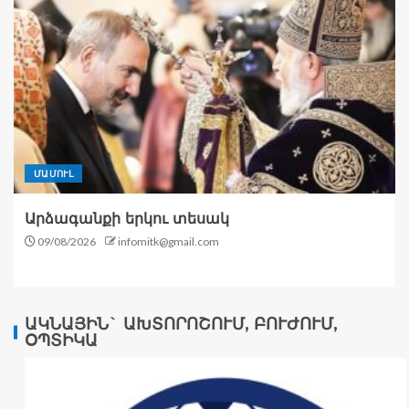
ՄԱՄՈՒԼ
Արձագանքի երկու տեսակ
09/08/2026
infomitk@gmail.com
ԱԿՆԱՅԻՆ` ԱԽՏՈՐՈՇՈՒՄ, ԲՈՒԺՈՒՄ,
ՕՊՏԻԿԱ