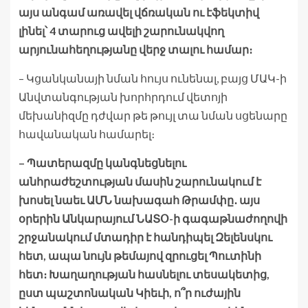
այս անգամ առավել վճռական ու էֆեկտիվ
լինել՝ 4 տարուց ավելի շարունակվող
արյունահեղությանը վերջ տալու համար։
– Կցանկանայի նման հույս ունենալ, բայց ՄԱԿ-ի
Անվտանգության խորհրդում վետոյի
մեխանիզմը դժվար թե թույլ տա նման սցենարը
հավանական համարել։
– Պատերազմը կանգնեցնելու
անհրաժեշտության մասին շարունակում է
խոսել նաեւ ԱՄՆ նախագահ Թրամփը․ այս
օրերին Անկարայում ՆԱՏՕ-ի գագաթնաժողովի
շրջանակում մտադիր է հանդիպել Զելենսկու
հետ, ապա նույն թեմայով զրուցել Պուտինի
հետ։ Խաղաղության հասնելու տեսակետից,
ըստ պաշտոնական Կիեւի, ո՞ր ուժային