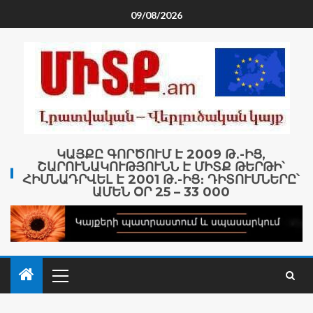
09/08/2026
ԿԱՅՔԸ ԳՈՐԾՈՒՄ Է 2009 Թ․-ԻՑ,
ՇԱՐՈՒՆԱԿՈՒԹՅՈՒՆՆ Է ՄԻՏՔ ԹԵՐԹԻ՝
ՀԻՄՆԱԴՐՎԵԼ Է 2001 Թ․-ԻՑ։ ԴԻՏՈՒՄՆԵՐԸ՝
ԱՄԵՆ ՕՐ 25 – 33 000