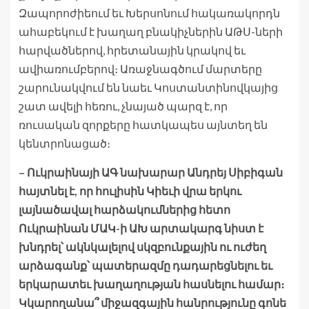
Զապորոժիեում եւ Խերսոնում հակառակորդն
ահաբեկում է խաղաղ բնակիչներին ԱԹՍ-ների
հարվածներով, հրետանային կրակով եւ
ավիառումբերով։ Առաջնագծում մարտերը
շարունակվում են նաեւ Կոստանտինովկայից
շատ ավելի հեռու, չնայած պարզ է, որ
ռուսական զորքերը հատկապես այնտեղ են
կենտրոնացած։
– Ուկրաինայի ԱԳ նախարար Անդրեյ Սիբիգան
հայտնել է, որ հուլիսին Կիեւի վրա երկու
լայնածավալ հարձակումներից հետո
Ուկրաինան ՄԱԿ-ի ԱԽ արտակարգ նիստ է
խնդրել՝ ակնկալելով սկզբունքային ու ուժեղ
արձագանք՝ պատերազմը դադարեցնելու եւ
երկարատեւ խաղաղության հասնելու համար։
Կկարողանա՞ միջազգային հանրությունը գոնե